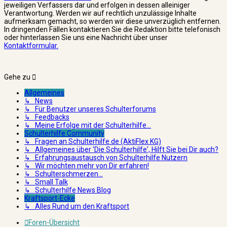
jeweiligen Verfassers dar und erfolgen in dessen alleiniger
Verantwortung. Werden wir auf rechtlich unzulässige Inhalte
aufmerksam gemacht, so werden wir diese unverzüglich entfernen.
In dringenden Fällen kontaktieren Sie die Redaktion bitte telefonisch
oder hinterlassen Sie uns eine Nachricht über unser
Kontaktformular.
Gehe zu
Allgemeines
↳ News
↳ Für Benutzer unseres Schulterforums
↳ Feedbacks
↳ Meine Erfolge mit der Schulterhilfe...
Schulterhilfe Community
↳ Fragen an Schulterhilfe.de (AktiFlex KG)
↳ Allgemeines über 'Die Schulterhilfe', Hilft Sie bei Dir auch?
↳ Erfahrungsaustausch von Schulterhilfe Nutzern
↳ Wir möchten mehr von Dir erfahren!
↳ Schulterschmerzen...
↳ Small Talk
↳ Schulterhilfe News Blog
Kraftsport-Ecke
↳ Alles Rund um den Kraftsport
Foren-Übersicht