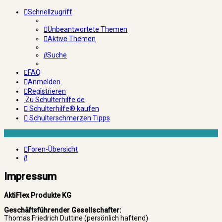
Schnellzugriff
Unbeantwortete Themen
Aktive Themen
Suche
FAQ
Anmelden
Registrieren
Zu Schulterhilfe.de
Schulterhilfe® kaufen
Schulterschmerzen Tipps
Foren-Übersicht
Suche
Impressum
AktiFlex Produkte KG
Geschäftsführender Gesellschafter:
Thomas Friedrich Duttine (persönlich haftend)