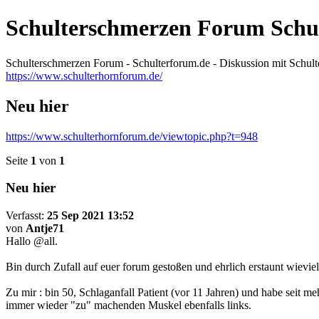
Schulterschmerzen Forum Schu
Schulterschmerzen Forum - Schulterforum.de - Diskussion mit Schul
https://www.schulterhornforum.de/
Neu hier
https://www.schulterhornforum.de/viewtopic.php?t=948
Seite
1
von
1
Neu hier
Verfasst:
25 Sep 2021 13:52
von
Antje71
Hallo @all.
Bin durch Zufall auf euer forum gestoßen und ehrlich erstaunt wiev
Zu mir : bin 50, Schlaganfall Patient (vor 11 Jahren) und habe seit m
immer wieder "zu" machenden Muskel ebenfalls links.