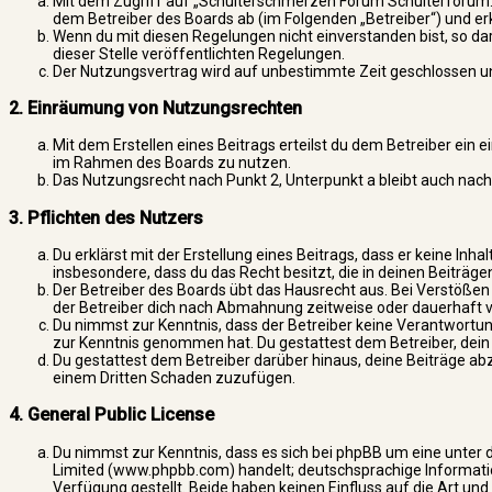
Mit dem Zugriff auf „Schulterschmerzen Forum Schulterforum.d
dem Betreiber des Boards ab (im Folgenden „Betreiber“) und e
Wenn du mit diesen Regelungen nicht einverstanden bist, so dar
dieser Stelle veröffentlichten Regelungen.
Der Nutzungsvertrag wird auf unbestimmte Zeit geschlossen und
2. Einräumung von Nutzungsrechten
Mit dem Erstellen eines Beitrags erteilst du dem Betreiber ein 
im Rahmen des Boards zu nutzen.
Das Nutzungsrecht nach Punkt 2, Unterpunkt a bleibt auch na
3. Pflichten des Nutzers
Du erklärst mit der Erstellung eines Beitrags, dass er keine Inha
insbesondere, dass du das Recht besitzt, die in deinen Beiträg
Der Betreiber des Boards übt das Hausrecht aus. Bei Verstöße
der Betreiber dich nach Abmahnung zeitweise oder dauerhaft vo
Du nimmst zur Kenntnis, dass der Betreiber keine Verantwortung f
zur Kenntnis genommen hat. Du gestattest dem Betreiber, dein 
Du gestattest dem Betreiber darüber hinaus, deine Beiträge abz
einem Dritten Schaden zuzufügen.
4. General Public License
Du nimmst zur Kenntnis, dass es sich bei phpBB um eine unter d
Limited (www.phpbb.com) handelt; deutschsprachige Informat
Verfügung gestellt. Beide haben keinen Einfluss auf die Art u