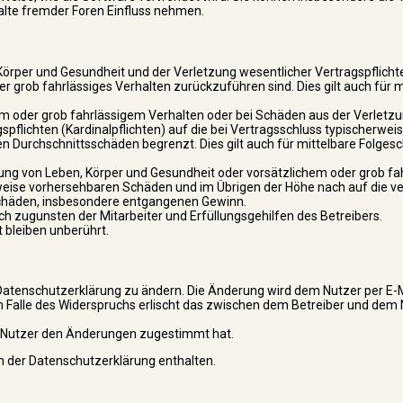
alte fremder Foren Einfluss nehmen.
Körper und Gesundheit und der Verletzung wesentlicher Vertragspflicht
der grob fahrlässiges Verhalten zurückzuführen sind. Dies gilt auch für 
em oder grob fahrlässigem Verhalten oder bei Schäden aus der Verletz
pflichten (Kardinalpflichten) auf die bei Vertragsschluss typischerwe
n Durchschnittsschäden begrenzt. Dies gilt auch für mittelbare Folges
ung von Leben, Körper und Gesundheit oder vorsätzlichem oder grob f
rweise vorhersehbaren Schäden und im Übrigen der Höhe nach auf die v
 Schäden, insbesondere entgangenen Gewinn.
h zugunsten der Mitarbeiter und Erfüllungsgehilfen des Betreibers.
bleiben unberührt.
Datenschutzerklärung zu ändern. Die Änderung wird dem Nutzer per E-Ma
m Falle des Widerspruchs erlischt das zwischen dem Betreiber und dem
r Nutzer den Änderungen zugestimmt hat.
n der Datenschutzerklärung enthalten.