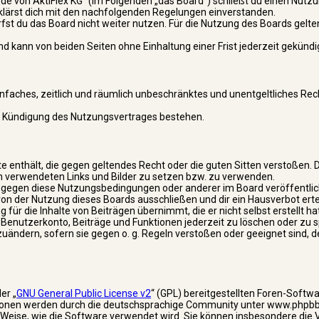
e von AktiFlex KG“ (im Folgenden „das Board“) schließt du einen Nutzu
rklärst dich mit den nachfolgenden Regelungen einverstanden.
fst du das Board nicht weiter nutzen. Für die Nutzung des Boards gelten
 kann von beiden Seiten ohne Einhaltung einer Frist jederzeit gekündi
einfaches, zeitlich und räumlich unbeschränktes und unentgeltliches Rec
ch Kündigung des Nutzungsvertrages bestehen.
lte enthält, die gegen geltendes Recht oder die guten Sitten verstoßen. D
en verwendeten Links und Bilder zu setzen bzw. zu verwenden.
n gegen diese Nutzungsbedingungen oder anderer im Board veröffentli
n der Nutzung dieses Boards ausschließen und dir ein Hausverbot erte
ür die Inhalte von Beiträgen übernimmt, die er nicht selbst erstellt hat
Benutzerkonto, Beiträge und Funktionen jederzeit zu löschen oder zu s
uändern, sofern sie gegen o. g. Regeln verstoßen oder geeignet sind, 
er „
GNU General Public License v2
“ (GPL) bereitgestellten Foren-Softw
ionen werden durch die deutschsprachige Community unter www.phpbb
nd Weise, wie die Software verwendet wird. Sie können insbesondere di