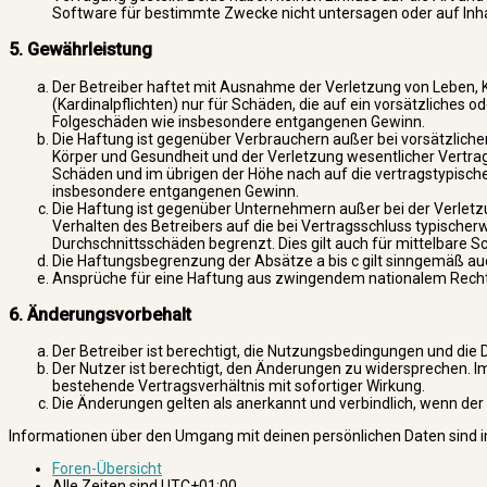
Software für bestimmte Zwecke nicht untersagen oder auf Inh
5. Gewährleistung
Der Betreiber haftet mit Ausnahme der Verletzung von Leben, 
(Kardinalpflichten) nur für Schäden, die auf ein vorsätzliches o
Folgeschäden wie insbesondere entgangenen Gewinn.
Die Haftung ist gegenüber Verbrauchern außer bei vorsätzlich
Körper und Gesundheit und der Verletzung wesentlicher Vertrags
Schäden und im übrigen der Höhe nach auf die vertragstypische
insbesondere entgangenen Gewinn.
Die Haftung ist gegenüber Unternehmern außer bei der Verletz
Verhalten des Betreibers auf die bei Vertragsschluss typische
Durchschnittsschäden begrenzt. Dies gilt auch für mittelbare
Die Haftungsbegrenzung der Absätze a bis c gilt sinngemäß auc
Ansprüche für eine Haftung aus zwingendem nationalem Recht 
6. Änderungsvorbehalt
Der Betreiber ist berechtigt, die Nutzungsbedingungen und die 
Der Nutzer ist berechtigt, den Änderungen zu widersprechen. I
bestehende Vertragsverhältnis mit sofortiger Wirkung.
Die Änderungen gelten als anerkannt und verbindlich, wenn de
Informationen über den Umgang mit deinen persönlichen Daten sind i
Foren-Übersicht
Alle Zeiten sind
UTC+01:00