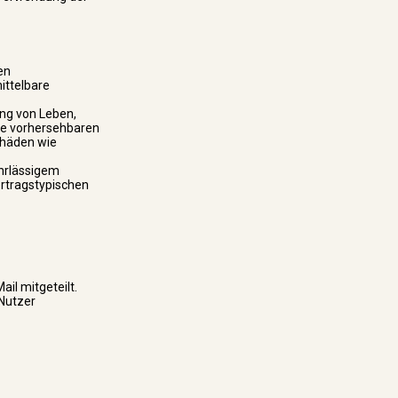
en
mittelbare
ung von Leben,
ise vorhersehbaren
chäden wie
ahrlässigem
ertragstypischen
il mitgeteilt.
 Nutzer