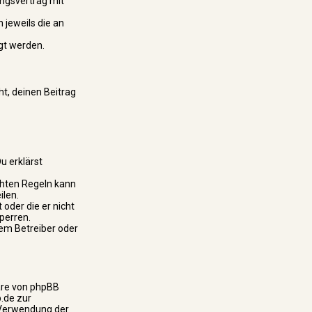
ngsvertrag mit
 jeweils die an
gt werden.
ht, deinen Beitrag
u erklärst
chten Regeln kann
ilen.
 oder die er nicht
perren.
dem Betreiber oder
are von phpBB
.de zur
e Verwendung der