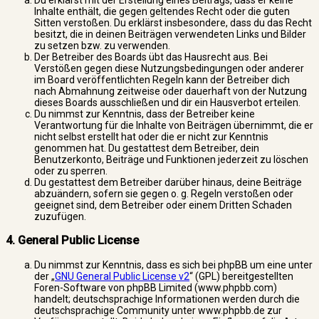
Du erklärst mit der Erstellung eines Beitrags, dass er keine
Inhalte enthält, die gegen geltendes Recht oder die guten
Sitten verstoßen. Du erklärst insbesondere, dass du das Recht
besitzt, die in deinen Beiträgen verwendeten Links und Bilder
zu setzen bzw. zu verwenden.
Der Betreiber des Boards übt das Hausrecht aus. Bei
Verstößen gegen diese Nutzungsbedingungen oder anderer
im Board veröffentlichten Regeln kann der Betreiber dich
nach Abmahnung zeitweise oder dauerhaft von der Nutzung
dieses Boards ausschließen und dir ein Hausverbot erteilen.
Du nimmst zur Kenntnis, dass der Betreiber keine
Verantwortung für die Inhalte von Beiträgen übernimmt, die er
nicht selbst erstellt hat oder die er nicht zur Kenntnis
genommen hat. Du gestattest dem Betreiber, dein
Benutzerkonto, Beiträge und Funktionen jederzeit zu löschen
oder zu sperren.
Du gestattest dem Betreiber darüber hinaus, deine Beiträge
abzuändern, sofern sie gegen o. g. Regeln verstoßen oder
geeignet sind, dem Betreiber oder einem Dritten Schaden
zuzufügen.
4. General Public License
Du nimmst zur Kenntnis, dass es sich bei phpBB um eine unter
der „
GNU General Public License v2
“ (GPL) bereitgestellten
Foren-Software von phpBB Limited (www.phpbb.com)
handelt; deutschsprachige Informationen werden durch die
deutschsprachige Community unter www.phpbb.de zur