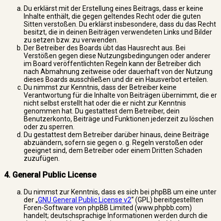
Du erklärst mit der Erstellung eines Beitrags, dass er keine
Inhalte enthält, die gegen geltendes Recht oder die guten
Sitten verstoßen. Du erklärst insbesondere, dass du das Recht
besitzt, die in deinen Beiträgen verwendeten Links und Bilder
zu setzen bzw. zu verwenden.
Der Betreiber des Boards übt das Hausrecht aus. Bei
Verstößen gegen diese Nutzungsbedingungen oder anderer
im Board veröffentlichten Regeln kann der Betreiber dich
nach Abmahnung zeitweise oder dauerhaft von der Nutzung
dieses Boards ausschließen und dir ein Hausverbot erteilen.
Du nimmst zur Kenntnis, dass der Betreiber keine
Verantwortung für die Inhalte von Beiträgen übernimmt, die er
nicht selbst erstellt hat oder die er nicht zur Kenntnis
genommen hat. Du gestattest dem Betreiber, dein
Benutzerkonto, Beiträge und Funktionen jederzeit zu löschen
oder zu sperren.
Du gestattest dem Betreiber darüber hinaus, deine Beiträge
abzuändern, sofern sie gegen o. g. Regeln verstoßen oder
geeignet sind, dem Betreiber oder einem Dritten Schaden
zuzufügen.
4. General Public License
Du nimmst zur Kenntnis, dass es sich bei phpBB um eine unter
der „
GNU General Public License v2
“ (GPL) bereitgestellten
Foren-Software von phpBB Limited (www.phpbb.com)
handelt; deutschsprachige Informationen werden durch die