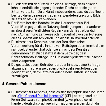
Du erklärst mit der Erstellung eines Beitrags, dass er keine
Inhalte enthält, die gegen geltendes Recht oder die guten
Sitten verstoßen. Du erklärst insbesondere, dass du das Recht
besitzt, die in deinen Beiträgen verwendeten Links und Bilder
zu setzen bzw. zu verwenden.
Der Betreiber des Boards übt das Hausrecht aus. Bei
Verstößen gegen diese Nutzungsbedingungen oder anderer
im Board veröffentlichten Regeln kann der Betreiber dich
nach Abmahnung zeitweise oder dauerhaft von der Nutzung
dieses Boards ausschließen und dir ein Hausverbot erteilen.
Du nimmst zur Kenntnis, dass der Betreiber keine
Verantwortung für die Inhalte von Beiträgen übernimmt, die er
nicht selbst erstellt hat oder die er nicht zur Kenntnis
genommen hat. Du gestattest dem Betreiber, dein
Benutzerkonto, Beiträge und Funktionen jederzeit zu löschen
oder zu sperren.
Du gestattest dem Betreiber darüber hinaus, deine Beiträge
abzuändern, sofern sie gegen o. g. Regeln verstoßen oder
geeignet sind, dem Betreiber oder einem Dritten Schaden
zuzufügen.
4. General Public License
Du nimmst zur Kenntnis, dass es sich bei phpBB um eine unter
der „
GNU General Public License v2
“ (GPL) bereitgestellten
Foren-Software von phpBB Limited (www.phpbb.com)
handelt; deutschsprachige Informationen werden durch die