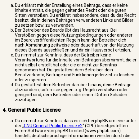
Du erklärst mit der Erstellung eines Beitrags, dass er keine
Inhalte enthält, die gegen geltendes Recht oder die guten
Sitten verstoßen. Du erklärst insbesondere, dass du das Recht
besitzt, die in deinen Beiträgen verwendeten Links und Bilder
zu setzen bzw. zu verwenden.
Der Betreiber des Boards übt das Hausrecht aus. Bei
Verstößen gegen diese Nutzungsbedingungen oder anderer
im Board veröffentlichten Regeln kann der Betreiber dich
nach Abmahnung zeitweise oder dauerhaft von der Nutzung
dieses Boards ausschließen und dir ein Hausverbot erteilen.
Du nimmst zur Kenntnis, dass der Betreiber keine
Verantwortung für die Inhalte von Beiträgen übernimmt, die er
nicht selbst erstellt hat oder die er nicht zur Kenntnis
genommen hat. Du gestattest dem Betreiber, dein
Benutzerkonto, Beiträge und Funktionen jederzeit zu löschen
oder zu sperren.
Du gestattest dem Betreiber darüber hinaus, deine Beiträge
abzuändern, sofern sie gegen o. g. Regeln verstoßen oder
geeignet sind, dem Betreiber oder einem Dritten Schaden
zuzufügen.
4. General Public License
Du nimmst zur Kenntnis, dass es sich bei phpBB um eine unter
der „
GNU General Public License v2
“ (GPL) bereitgestellten
Foren-Software von phpBB Limited (www.phpbb.com)
handelt; deutschsprachige Informationen werden durch die