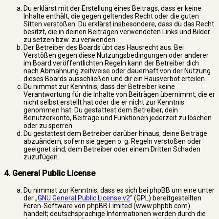
Du erklärst mit der Erstellung eines Beitrags, dass er keine
Inhalte enthält, die gegen geltendes Recht oder die guten
Sitten verstoßen. Du erklärst insbesondere, dass du das Recht
besitzt, die in deinen Beiträgen verwendeten Links und Bilder
zu setzen bzw. zu verwenden.
Der Betreiber des Boards übt das Hausrecht aus. Bei
Verstößen gegen diese Nutzungsbedingungen oder anderer
im Board veröffentlichten Regeln kann der Betreiber dich
nach Abmahnung zeitweise oder dauerhaft von der Nutzung
dieses Boards ausschließen und dir ein Hausverbot erteilen.
Du nimmst zur Kenntnis, dass der Betreiber keine
Verantwortung für die Inhalte von Beiträgen übernimmt, die er
nicht selbst erstellt hat oder die er nicht zur Kenntnis
genommen hat. Du gestattest dem Betreiber, dein
Benutzerkonto, Beiträge und Funktionen jederzeit zu löschen
oder zu sperren.
Du gestattest dem Betreiber darüber hinaus, deine Beiträge
abzuändern, sofern sie gegen o. g. Regeln verstoßen oder
geeignet sind, dem Betreiber oder einem Dritten Schaden
zuzufügen.
4. General Public License
Du nimmst zur Kenntnis, dass es sich bei phpBB um eine unter
der „
GNU General Public License v2
“ (GPL) bereitgestellten
Foren-Software von phpBB Limited (www.phpbb.com)
handelt; deutschsprachige Informationen werden durch die