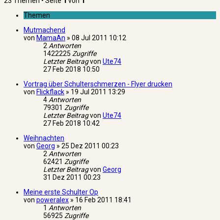
23 Themen • Seite
1
von
1
Themen
Mutmachend
von
MamaAn
»
08 Jul 2011 10:12
2
Antworten
1422225
Zugriffe
Letzter Beitrag
von
Ute74
27 Feb 2018 10:50
Vortrag über Schulterschmerzen - Flyer drucken
von
Flickflack
»
19 Jul 2011 13:29
4
Antworten
79301
Zugriffe
Letzter Beitrag
von
Ute74
27 Feb 2018 10:42
Weihnachten
von
Georg
»
25 Dez 2011 00:23
2
Antworten
62421
Zugriffe
Letzter Beitrag
von
Georg
31 Dez 2011 00:23
Meine erste Schulter Op
von
poweralex
»
16 Feb 2011 18:41
1
Antworten
56925
Zugriffe