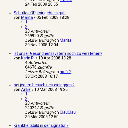
24 Feb 2009 20:55
Schulter-OP; mir geht es gut!
von
Marita
»
05 Feb 2008 18:28
1
2
23
Antworten
269920
Zugriffe
Letzter Beitrag
von
Marita
30 Nov 2008 12:04
Ist unser Gesundheitssystem noch zu verstehen?
von
Karin R.
»
10 Apr 2008 18:28
4
Antworten
64676
Zugriffe
Letzter Beitrag
von
hoffi-2
30 Okt 2008 16:17
bei jedem besuch neu einloggen ?
von
Anke
»
10 Mär 2008 19:26
1
2
20
Antworten
240247
Zugriffe
Letzter Beitrag
von
ClauClau
30 Mär 2008 12:50
Krankheitsbild in der signatur!?