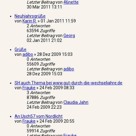
Letzter Beitrag
von
46nette
30 Mär 2011 13:11
Neuhjahrsgrüße
von
Karin R.
»
01 Jan 2011 11:59
2
Antworten
63594
Zugriffe
Letzter Beitrag
von
Georg
02 Jan 2011 21:02
Grüße
von
adibo
»
28 Dez 2009 15:03
0
Antworten
55609
Zugriffe
Letzter Beitrag
von
adibo
28 Dez 2009 15:03
SH auch Thema bei www.gut-durch-die-wechseljahre.de
von
Frauke
»
24 Feb 2009 08:33
3
Antworten
87886
Zugriffe
Letzter Beitrag
von
Claudia Jahn
24 Feb 2009 22:23
An Usch57 vom Nordlicht
von
Frauke
»
24 Feb 2009 20:55
0
Antworten
59914
Zugriffe
Letzter Beitrag
von
Frauke