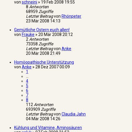
von
schneini
»
19 Feb 2008 19:55
8
Antworten
68959
Zugriffe
Letzter Beitrag
von
Rhönpeter
23 Mär 2008 14:13
Gemütliche Ostern euch allen!
von
Frauke
»
20 Mär 2008 20:12
2
Antworten
73358
Zugriffe
Letzter Beitrag
von
Anke
20 Mär 2008 21:49
Homöopathische Unterstützung
von
Anke
»
28 Dez 2007 00:09
1
…
4
5
6
7
8
112
Antworten
693909
Zugriffe
Letzter Beitrag
von
Claudia Jahn
04 Mär 2008 14:26
Kühlung und Vitamine, Aminosäuren