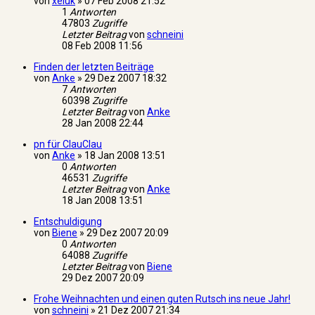
von
xeluk
»
07 Feb 2008 21:52
1
Antworten
47803
Zugriffe
Letzter Beitrag
von
schneini
08 Feb 2008 11:56
Finden der letzten Beiträge
von
Anke
»
29 Dez 2007 18:32
7
Antworten
60398
Zugriffe
Letzter Beitrag
von
Anke
28 Jan 2008 22:44
pn für ClauClau
von
Anke
»
18 Jan 2008 13:51
0
Antworten
46531
Zugriffe
Letzter Beitrag
von
Anke
18 Jan 2008 13:51
Entschuldigung
von
Biene
»
29 Dez 2007 20:09
0
Antworten
64088
Zugriffe
Letzter Beitrag
von
Biene
29 Dez 2007 20:09
Frohe Weihnachten und einen guten Rutsch ins neue Jahr!
von
schneini
»
21 Dez 2007 21:34