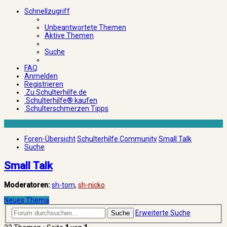
Schnellzugriff
Unbeantwortete Themen
Aktive Themen
Suche
FAQ
Anmelden
Registrieren
Zu Schulterhilfe.de
Schulterhilfe® kaufen
Schulterschmerzen Tipps
Foren-Übersicht
Schulterhilfe Community
Small Talk
Suche
Small Talk
Moderatoren:
sh-tom
,
sh-nicko
Neues Thema
Erweiterte Suche
Suche