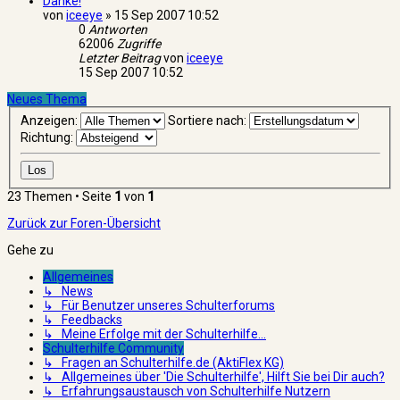
Danke!
von
iceeye
»
15 Sep 2007 10:52
0
Antworten
62006
Zugriffe
Letzter Beitrag
von
iceeye
15 Sep 2007 10:52
Neues Thema
Anzeigen:
Sortiere nach:
Richtung:
23 Themen • Seite
1
von
1
Zurück zur Foren-Übersicht
Gehe zu
Allgemeines
↳ News
↳ Für Benutzer unseres Schulterforums
↳ Feedbacks
↳ Meine Erfolge mit der Schulterhilfe...
Schulterhilfe Community
↳ Fragen an Schulterhilfe.de (AktiFlex KG)
↳ Allgemeines über 'Die Schulterhilfe', Hilft Sie bei Dir auch?
↳ Erfahrungsaustausch von Schulterhilfe Nutzern