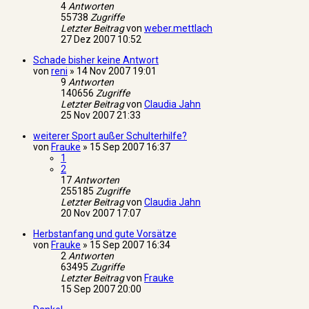
4
Antworten
55738
Zugriffe
Letzter Beitrag
von
weber.mettlach
27 Dez 2007 10:52
Schade bisher keine Antwort
von
reni
»
14 Nov 2007 19:01
9
Antworten
140656
Zugriffe
Letzter Beitrag
von
Claudia Jahn
25 Nov 2007 21:33
weiterer Sport außer Schulterhilfe?
von
Frauke
»
15 Sep 2007 16:37
1
2
17
Antworten
255185
Zugriffe
Letzter Beitrag
von
Claudia Jahn
20 Nov 2007 17:07
Herbstanfang und gute Vorsätze
von
Frauke
»
15 Sep 2007 16:34
2
Antworten
63495
Zugriffe
Letzter Beitrag
von
Frauke
15 Sep 2007 20:00