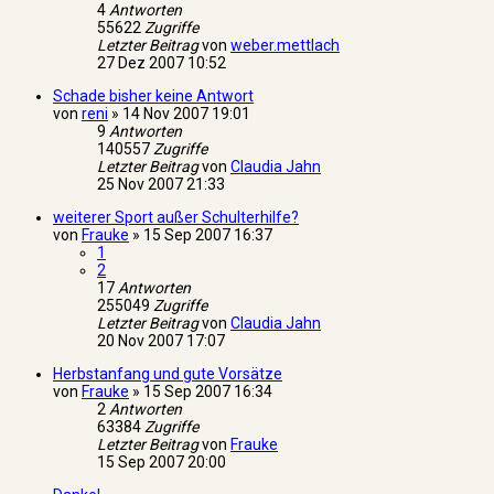
4
Antworten
55622
Zugriffe
Letzter Beitrag
von
weber.mettlach
27 Dez 2007 10:52
Schade bisher keine Antwort
von
reni
»
14 Nov 2007 19:01
9
Antworten
140557
Zugriffe
Letzter Beitrag
von
Claudia Jahn
25 Nov 2007 21:33
weiterer Sport außer Schulterhilfe?
von
Frauke
»
15 Sep 2007 16:37
1
2
17
Antworten
255049
Zugriffe
Letzter Beitrag
von
Claudia Jahn
20 Nov 2007 17:07
Herbstanfang und gute Vorsätze
von
Frauke
»
15 Sep 2007 16:34
2
Antworten
63384
Zugriffe
Letzter Beitrag
von
Frauke
15 Sep 2007 20:00