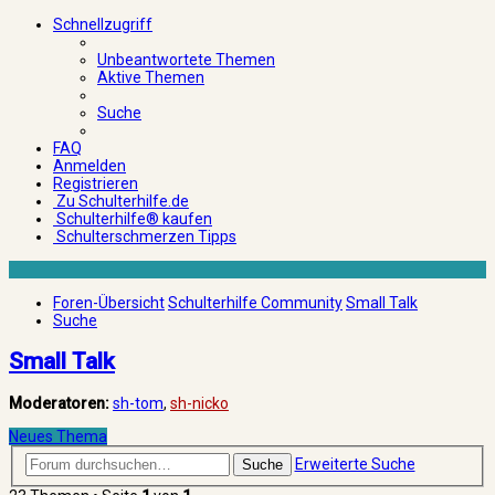
Schnellzugriff
Unbeantwortete Themen
Aktive Themen
Suche
FAQ
Anmelden
Registrieren
Zu Schulterhilfe.de
Schulterhilfe® kaufen
Schulterschmerzen Tipps
Foren-Übersicht
Schulterhilfe Community
Small Talk
Suche
Small Talk
Moderatoren:
sh-tom
,
sh-nicko
Neues Thema
Erweiterte Suche
Suche