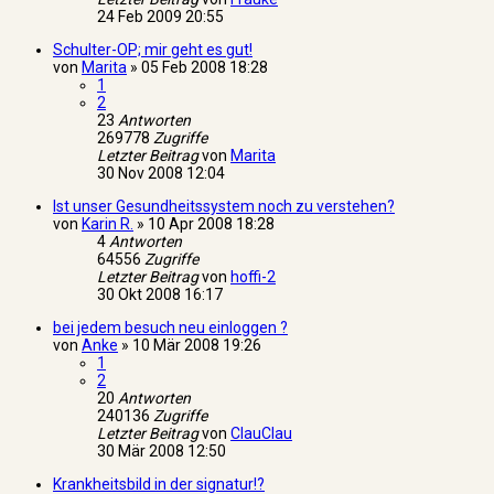
24 Feb 2009 20:55
Schulter-OP; mir geht es gut!
von
Marita
»
05 Feb 2008 18:28
1
2
23
Antworten
269778
Zugriffe
Letzter Beitrag
von
Marita
30 Nov 2008 12:04
Ist unser Gesundheitssystem noch zu verstehen?
von
Karin R.
»
10 Apr 2008 18:28
4
Antworten
64556
Zugriffe
Letzter Beitrag
von
hoffi-2
30 Okt 2008 16:17
bei jedem besuch neu einloggen ?
von
Anke
»
10 Mär 2008 19:26
1
2
20
Antworten
240136
Zugriffe
Letzter Beitrag
von
ClauClau
30 Mär 2008 12:50
Krankheitsbild in der signatur!?