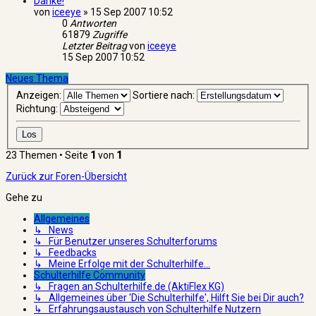
Danke!
von
iceeye
»
15 Sep 2007 10:52
0
Antworten
61879
Zugriffe
Letzter Beitrag
von
iceeye
15 Sep 2007 10:52
Neues Thema
Anzeigen:
Sortiere nach:
Richtung:
23 Themen • Seite
1
von
1
Zurück zur Foren-Übersicht
Gehe zu
Allgemeines
↳ News
↳ Für Benutzer unseres Schulterforums
↳ Feedbacks
↳ Meine Erfolge mit der Schulterhilfe...
Schulterhilfe Community
↳ Fragen an Schulterhilfe.de (AktiFlex KG)
↳ Allgemeines über 'Die Schulterhilfe', Hilft Sie bei Dir auch?
↳ Erfahrungsaustausch von Schulterhilfe Nutzern