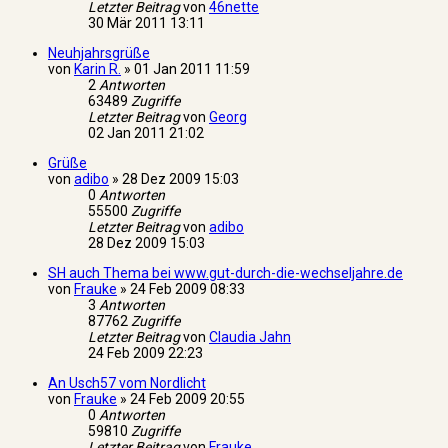
Letzter Beitrag
von
46nette
30 Mär 2011 13:11
Neuhjahrsgrüße
von
Karin R.
»
01 Jan 2011 11:59
2
Antworten
63489
Zugriffe
Letzter Beitrag
von
Georg
02 Jan 2011 21:02
Grüße
von
adibo
»
28 Dez 2009 15:03
0
Antworten
55500
Zugriffe
Letzter Beitrag
von
adibo
28 Dez 2009 15:03
SH auch Thema bei www.gut-durch-die-wechseljahre.de
von
Frauke
»
24 Feb 2009 08:33
3
Antworten
87762
Zugriffe
Letzter Beitrag
von
Claudia Jahn
24 Feb 2009 22:23
An Usch57 vom Nordlicht
von
Frauke
»
24 Feb 2009 20:55
0
Antworten
59810
Zugriffe
Letzter Beitrag
von
Frauke