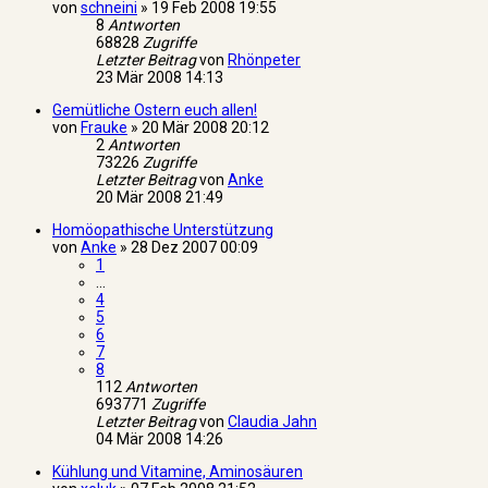
von
schneini
»
19 Feb 2008 19:55
8
Antworten
68828
Zugriffe
Letzter Beitrag
von
Rhönpeter
23 Mär 2008 14:13
Gemütliche Ostern euch allen!
von
Frauke
»
20 Mär 2008 20:12
2
Antworten
73226
Zugriffe
Letzter Beitrag
von
Anke
20 Mär 2008 21:49
Homöopathische Unterstützung
von
Anke
»
28 Dez 2007 00:09
1
…
4
5
6
7
8
112
Antworten
693771
Zugriffe
Letzter Beitrag
von
Claudia Jahn
04 Mär 2008 14:26
Kühlung und Vitamine, Aminosäuren