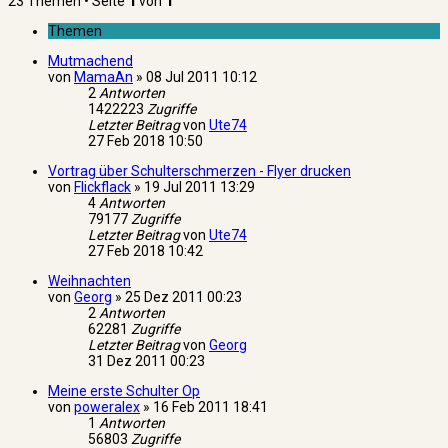
23 Themen • Seite
1
von
1
Themen
Mutmachend
von
MamaAn
»
08 Jul 2011 10:12
2
Antworten
1422223
Zugriffe
Letzter Beitrag
von
Ute74
27 Feb 2018 10:50
Vortrag über Schulterschmerzen - Flyer drucken
von
Flickflack
»
19 Jul 2011 13:29
4
Antworten
79177
Zugriffe
Letzter Beitrag
von
Ute74
27 Feb 2018 10:42
Weihnachten
von
Georg
»
25 Dez 2011 00:23
2
Antworten
62281
Zugriffe
Letzter Beitrag
von
Georg
31 Dez 2011 00:23
Meine erste Schulter Op
von
poweralex
»
16 Feb 2011 18:41
1
Antworten
56803
Zugriffe