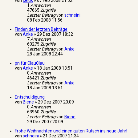
von
xeluk
»
07 Feb 2008 21:52
1
Antworten
47665
Zugriffe
Letzter Beitrag
von
schneini
08 Feb 2008 11:56
Finden der letzten Beiträge
von
Anke
»
29 Dez 2007 18:32
7
Antworten
60275
Zugriffe
Letzter Beitrag
von
Anke
28 Jan 2008 22:44
pn für ClauClau
von
Anke
»
18 Jan 2008 13:51
0
Antworten
46421
Zugriffe
Letzter Beitrag
von
Anke
18 Jan 2008 13:51
Entschuldigung
von
Biene
»
29 Dez 2007 20:09
0
Antworten
63960
Zugriffe
Letzter Beitrag
von
Biene
29 Dez 2007 20:09
Frohe Weihnachten und einen guten Rutsch ins neue Jahr!
von
schneini
»
21 Dez 2007 21:34