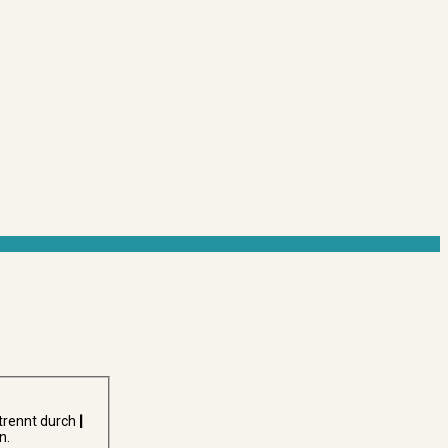
trennt durch
|
n.