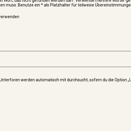
in Wort, das nicht gefunden werden darf. Verwende mehrere Wörter ge
n muss. Benutze ein * als Platzhalter für teilweise Übereinstimmunge
 verwenden
 Unterforen werden automatisch mit durchsucht, sofern du die Option „