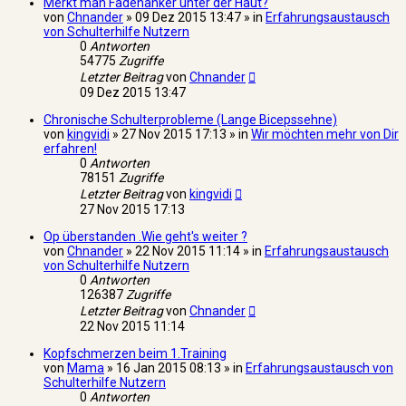
Merkt man Fadenanker unter der Haut?
von
Chnander
» 09 Dez 2015 13:47 » in
Erfahrungsaustausch
von Schulterhilfe Nutzern
0
Antworten
54775
Zugriffe
Letzter Beitrag
von
Chnander
09 Dez 2015 13:47
Chronische Schulterprobleme (Lange Bicepssehne)
von
kingvidi
» 27 Nov 2015 17:13 » in
Wir möchten mehr von Dir
erfahren!
0
Antworten
78151
Zugriffe
Letzter Beitrag
von
kingvidi
27 Nov 2015 17:13
Op überstanden .Wie geht's weiter ?
von
Chnander
» 22 Nov 2015 11:14 » in
Erfahrungsaustausch
von Schulterhilfe Nutzern
0
Antworten
126387
Zugriffe
Letzter Beitrag
von
Chnander
22 Nov 2015 11:14
Kopfschmerzen beim 1.Training
von
Mama
» 16 Jan 2015 08:13 » in
Erfahrungsaustausch von
Schulterhilfe Nutzern
0
Antworten