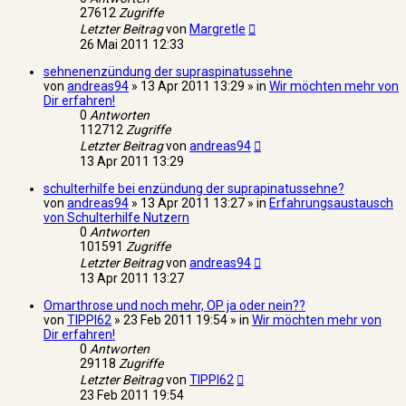
27612
Zugriffe
Letzter Beitrag
von
Margretle
26 Mai 2011 12:33
sehnenenzündung der supraspinatussehne
von
andreas94
» 13 Apr 2011 13:29 » in
Wir möchten mehr von
Dir erfahren!
0
Antworten
112712
Zugriffe
Letzter Beitrag
von
andreas94
13 Apr 2011 13:29
schulterhilfe bei enzündung der suprapinatussehne?
von
andreas94
» 13 Apr 2011 13:27 » in
Erfahrungsaustausch
von Schulterhilfe Nutzern
0
Antworten
101591
Zugriffe
Letzter Beitrag
von
andreas94
13 Apr 2011 13:27
Omarthrose und noch mehr, OP ja oder nein??
von
TIPPI62
» 23 Feb 2011 19:54 » in
Wir möchten mehr von
Dir erfahren!
0
Antworten
29118
Zugriffe
Letzter Beitrag
von
TIPPI62
23 Feb 2011 19:54