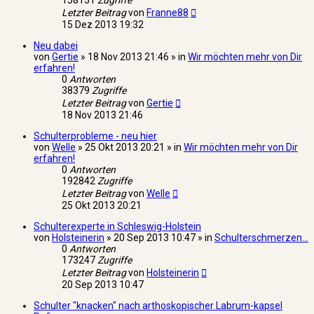
158151
Zugriffe
Letzter Beitrag
von
Franne88
15 Dez 2013 19:32
Neu dabei
von
Gertie
» 18 Nov 2013 21:46 » in
Wir möchten mehr von Dir
erfahren!
0
Antworten
38379
Zugriffe
Letzter Beitrag
von
Gertie
18 Nov 2013 21:46
Schulterprobleme - neu hier
von
Welle
» 25 Okt 2013 20:21 » in
Wir möchten mehr von Dir
erfahren!
0
Antworten
192842
Zugriffe
Letzter Beitrag
von
Welle
25 Okt 2013 20:21
Schulterexperte in Schleswig-Holstein
von
Holsteinerin
» 20 Sep 2013 10:47 » in
Schulterschmerzen...
0
Antworten
173247
Zugriffe
Letzter Beitrag
von
Holsteinerin
20 Sep 2013 10:47
Schulter "knacken" nach arthoskopischer Labrum-kapsel