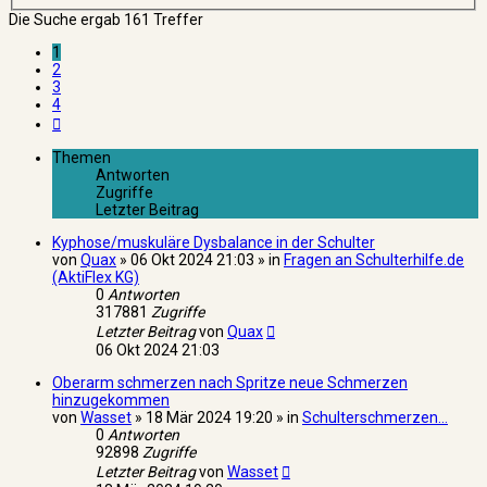
Suche
Die Suche ergab 161 Treffer
1
2
3
4
Nächste
Themen
Antworten
Zugriffe
Letzter Beitrag
Kyphose/muskuläre Dysbalance in der Schulter
von
Quax
» 06 Okt 2024 21:03 » in
Fragen an Schulterhilfe.de
(AktiFlex KG)
0
Antworten
317881
Zugriffe
Letzter Beitrag
von
Quax
06 Okt 2024 21:03
Oberarm schmerzen nach Spritze neue Schmerzen
hinzugekommen
von
Wasset
» 18 Mär 2024 19:20 » in
Schulterschmerzen...
0
Antworten
92898
Zugriffe
Letzter Beitrag
von
Wasset