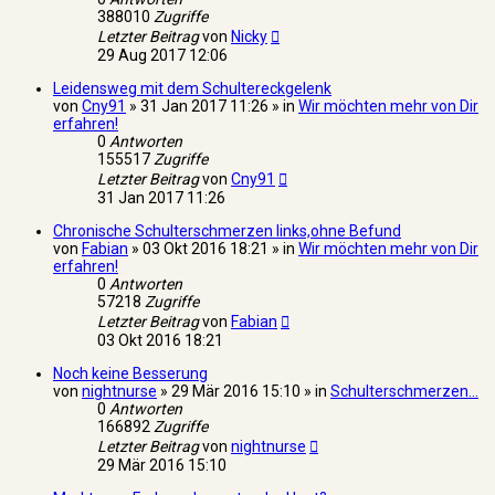
388010
Zugriffe
Letzter Beitrag
von
Nicky
29 Aug 2017 12:06
Leidensweg mit dem Schultereckgelenk
von
Cny91
» 31 Jan 2017 11:26 » in
Wir möchten mehr von Dir
erfahren!
0
Antworten
155517
Zugriffe
Letzter Beitrag
von
Cny91
31 Jan 2017 11:26
Chronische Schulterschmerzen links,ohne Befund
von
Fabian
» 03 Okt 2016 18:21 » in
Wir möchten mehr von Dir
erfahren!
0
Antworten
57218
Zugriffe
Letzter Beitrag
von
Fabian
03 Okt 2016 18:21
Noch keine Besserung
von
nightnurse
» 29 Mär 2016 15:10 » in
Schulterschmerzen...
0
Antworten
166892
Zugriffe
Letzter Beitrag
von
nightnurse
29 Mär 2016 15:10