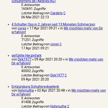
Schulterhilfe.de (AktiFlex KG)
0
Antworten
160691
Zugriffe
Letzter Beitrag
von
Cardeto
06 Mai 2021 22:13
4 Schulter Ops in 2 Jahren seit 13 Monaten Schmerzen
von
cores
» 17 Apr 2021 09:21 » in
Wir möchten mehr von Dir
erfahren!
0
Antworten
71251
Zugriffe
Letzter Beitrag
von
cores
17 Apr 2021 09:21
gefühlte Herzinfark
von
Dirk1977
» 09 Apr 2021 20:20 » in
Wir möchten mehr von
Dir erfahren!
0
Antworten
40002
Zugriffe
Letzter Beitrag
von
Dirk1977
09 Apr 2021 20:20
Entzündung Schultereckgelenk
von
Hohmuthe
» 02 Apr 2021 20:48 » in
Wir möchten mehr von
Dir erfahren!
0
Antworten
41408
Zugriffe
Letzter Beitrag
von
Hohmuthe