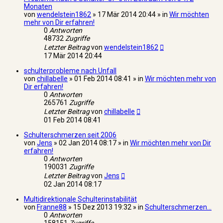
Monaten
von
wendelstein1862
» 17 Mär 2014 20:44 » in
Wir möchten
mehr von Dir erfahren!
0
Antworten
48732
Zugriffe
Letzter Beitrag
von
wendelstein1862
17 Mär 2014 20:44
schulterprobleme nach Unfall
von
chillabelle
» 01 Feb 2014 08:41 » in
Wir möchten mehr von
Dir erfahren!
0
Antworten
265761
Zugriffe
Letzter Beitrag
von
chillabelle
01 Feb 2014 08:41
Schulterschmerzen seit 2006
von
Jens
» 02 Jan 2014 08:17 » in
Wir möchten mehr von Dir
erfahren!
0
Antworten
190031
Zugriffe
Letzter Beitrag
von
Jens
02 Jan 2014 08:17
Multidirektionale Schulterinstabilität
von
Franne88
» 15 Dez 2013 19:32 » in
Schulterschmerzen...
0
Antworten