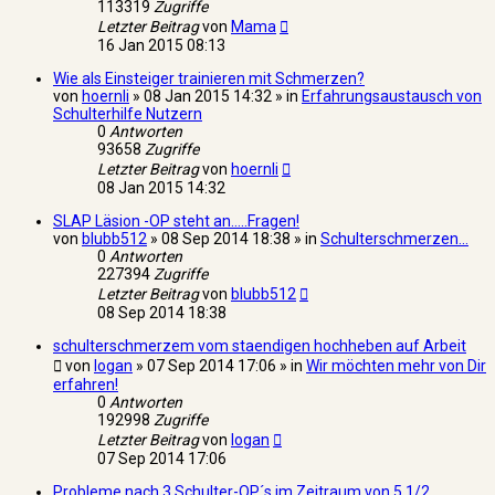
113319
Zugriffe
Letzter Beitrag
von
Mama
16 Jan 2015 08:13
Wie als Einsteiger trainieren mit Schmerzen?
von
hoernli
» 08 Jan 2015 14:32 » in
Erfahrungsaustausch von
Schulterhilfe Nutzern
0
Antworten
93658
Zugriffe
Letzter Beitrag
von
hoernli
08 Jan 2015 14:32
SLAP Läsion -OP steht an.....Fragen!
von
blubb512
» 08 Sep 2014 18:38 » in
Schulterschmerzen...
0
Antworten
227394
Zugriffe
Letzter Beitrag
von
blubb512
08 Sep 2014 18:38
schulterschmerzem vom staendigen hochheben auf Arbeit
von
logan
» 07 Sep 2014 17:06 » in
Wir möchten mehr von Dir
erfahren!
0
Antworten
192998
Zugriffe
Letzter Beitrag
von
logan
07 Sep 2014 17:06
Probleme nach 3 Schulter-OP´s im Zeitraum von 5 1/2