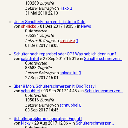
103268
Zugriffe
Letzter Beitrag
von
Hako
31 Mai 2018 22:10
Unser SchulterForum endlich Up to Date
von
sh-nicko
» 01 Dez 2017 18:05 » in
News
0
Antworten
705384
Zugriffe
Letzter Beitrag
von
sh-nicko
01 Dez 2017 18:05
Schulter nach reparabel oder OP? Was hab ich denn nun?
von
saladintut
» 27 Sep 2017 16:01 » in
Schulterschmerzen...
0
Antworten
88683
Zugriffe
Letzter Beitrag
von
saladintut
27 Sep 2017 16:01
über 8 Mon. Schulterschmerzen lt. Doc Tossy I
von
schnubbel
» 03 Sep 2017 14:45 » in
Schulterschmerzen...
0
Antworten
105016
Zugriffe
Letzter Beitrag
von
schnubbel
03 Sep 2017 14:45
Schulterprobleme - operativer Eingriff
von
Nicky
» 29 Aug 2017 12:06 » in
Schulterschmerzen...
0
Antworten