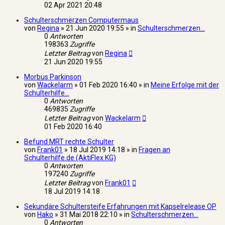
02 Apr 2021 20:48
Schulterschmerzen Computermaus
von
Regina
» 21 Jun 2020 19:55 » in
Schulterschmerzen...
0
Antworten
198363
Zugriffe
Letzter Beitrag
von
Regina
21 Jun 2020 19:55
Morbus Parkinson
von
Wackelarm
» 01 Feb 2020 16:40 » in
Meine Erfolge mit der
Schulterhilfe...
0
Antworten
469835
Zugriffe
Letzter Beitrag
von
Wackelarm
01 Feb 2020 16:40
Befund MRT rechte Schulter
von
Frank01
» 18 Jul 2019 14:18 » in
Fragen an
Schulterhilfe.de (AktiFlex KG)
0
Antworten
197240
Zugriffe
Letzter Beitrag
von
Frank01
18 Jul 2019 14:18
Sekundäre Schultersteife Erfahrungen mit Kapselrelease OP
von
Hako
» 31 Mai 2018 22:10 » in
Schulterschmerzen...
0
Antworten