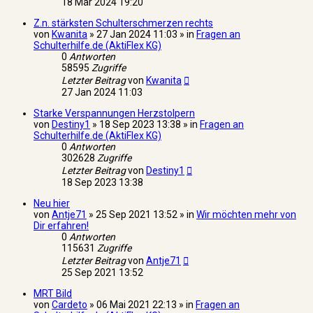
18 Mär 2024 19:20
Z.n. stärksten Schulterschmerzen rechts
von
Kwanita
» 27 Jan 2024 11:03 » in
Fragen an
Schulterhilfe.de (AktiFlex KG)
0
Antworten
58595
Zugriffe
Letzter Beitrag
von
Kwanita
27 Jan 2024 11:03
Starke Verspannungen Herzstolpern
von
Destiny1
» 18 Sep 2023 13:38 » in
Fragen an
Schulterhilfe.de (AktiFlex KG)
0
Antworten
302628
Zugriffe
Letzter Beitrag
von
Destiny1
18 Sep 2023 13:38
Neu hier
von
Antje71
» 25 Sep 2021 13:52 » in
Wir möchten mehr von
Dir erfahren!
0
Antworten
115631
Zugriffe
Letzter Beitrag
von
Antje71
25 Sep 2021 13:52
MRT Bild
von
Cardeto
» 06 Mai 2021 22:13 » in
Fragen an