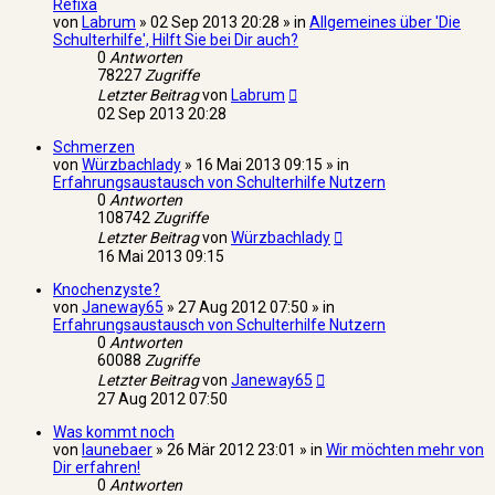
Refixa
von
Labrum
» 02 Sep 2013 20:28 » in
Allgemeines über 'Die
Schulterhilfe', Hilft Sie bei Dir auch?
0
Antworten
78227
Zugriffe
Letzter Beitrag
von
Labrum
02 Sep 2013 20:28
Schmerzen
von
Würzbachlady
» 16 Mai 2013 09:15 » in
Erfahrungsaustausch von Schulterhilfe Nutzern
0
Antworten
108742
Zugriffe
Letzter Beitrag
von
Würzbachlady
16 Mai 2013 09:15
Knochenzyste?
von
Janeway65
» 27 Aug 2012 07:50 » in
Erfahrungsaustausch von Schulterhilfe Nutzern
0
Antworten
60088
Zugriffe
Letzter Beitrag
von
Janeway65
27 Aug 2012 07:50
Was kommt noch
von
launebaer
» 26 Mär 2012 23:01 » in
Wir möchten mehr von
Dir erfahren!
0
Antworten