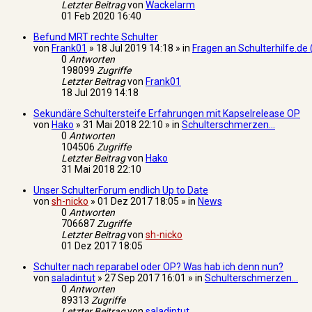
Letzter Beitrag
von
Wackelarm
01 Feb 2020 16:40
Befund MRT rechte Schulter
von
Frank01
» 18 Jul 2019 14:18 » in
Fragen an Schulterhilfe.de 
0
Antworten
198099
Zugriffe
Letzter Beitrag
von
Frank01
18 Jul 2019 14:18
Sekundäre Schultersteife Erfahrungen mit Kapselrelease OP
von
Hako
» 31 Mai 2018 22:10 » in
Schulterschmerzen...
0
Antworten
104506
Zugriffe
Letzter Beitrag
von
Hako
31 Mai 2018 22:10
Unser SchulterForum endlich Up to Date
von
sh-nicko
» 01 Dez 2017 18:05 » in
News
0
Antworten
706687
Zugriffe
Letzter Beitrag
von
sh-nicko
01 Dez 2017 18:05
Schulter nach reparabel oder OP? Was hab ich denn nun?
von
saladintut
» 27 Sep 2017 16:01 » in
Schulterschmerzen...
0
Antworten
89313
Zugriffe
Letzter Beitrag
von
saladintut