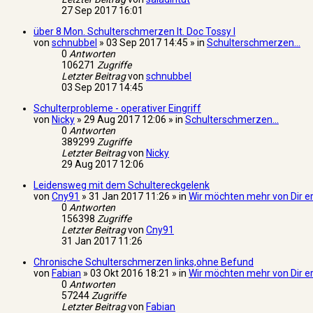
27 Sep 2017 16:01
über 8 Mon. Schulterschmerzen lt. Doc Tossy I
von
schnubbel
» 03 Sep 2017 14:45 » in
Schulterschmerzen...
0
Antworten
106271
Zugriffe
Letzter Beitrag
von
schnubbel
03 Sep 2017 14:45
Schulterprobleme - operativer Eingriff
von
Nicky
» 29 Aug 2017 12:06 » in
Schulterschmerzen...
0
Antworten
389299
Zugriffe
Letzter Beitrag
von
Nicky
29 Aug 2017 12:06
Leidensweg mit dem Schultereckgelenk
von
Cny91
» 31 Jan 2017 11:26 » in
Wir möchten mehr von Dir e
0
Antworten
156398
Zugriffe
Letzter Beitrag
von
Cny91
31 Jan 2017 11:26
Chronische Schulterschmerzen links,ohne Befund
von
Fabian
» 03 Okt 2016 18:21 » in
Wir möchten mehr von Dir e
0
Antworten
57244
Zugriffe
Letzter Beitrag
von
Fabian