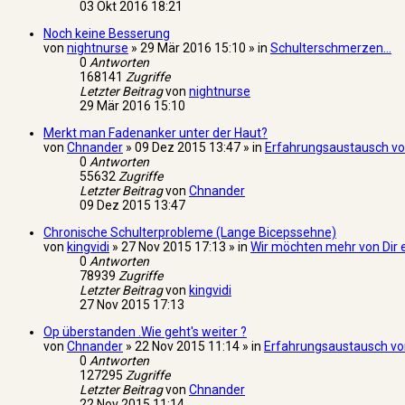
03 Okt 2016 18:21
Noch keine Besserung
von
nightnurse
» 29 Mär 2016 15:10 » in
Schulterschmerzen...
0
Antworten
168141
Zugriffe
Letzter Beitrag
von
nightnurse
29 Mär 2016 15:10
Merkt man Fadenanker unter der Haut?
von
Chnander
» 09 Dez 2015 13:47 » in
Erfahrungsaustausch von
0
Antworten
55632
Zugriffe
Letzter Beitrag
von
Chnander
09 Dez 2015 13:47
Chronische Schulterprobleme (Lange Bicepssehne)
von
kingvidi
» 27 Nov 2015 17:13 » in
Wir möchten mehr von Dir 
0
Antworten
78939
Zugriffe
Letzter Beitrag
von
kingvidi
27 Nov 2015 17:13
Op überstanden .Wie geht's weiter ?
von
Chnander
» 22 Nov 2015 11:14 » in
Erfahrungsaustausch von
0
Antworten
127295
Zugriffe
Letzter Beitrag
von
Chnander
22 Nov 2015 11:14