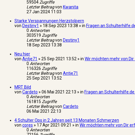
59504
Zugriffe
Letzter Beitrag
von
Kwanita
27 Jan 2024 11:03
Starke Verspannungen Herzstolpern
von
Destiny1
» 18 Sep 2023 13:38 » in
Fragen an Schulterhilfe.de
0
Antworten
303519
Zugriffe
Letzter Beitrag
von
Destiny1
18 Sep 2023 13:38
Neu hier
von
Antje71
» 25 Sep 2021 13:52 » in
Wir möchten mehr von Dir 
0
Antworten
116326
Zugriffe
Letzter Beitrag
von
Antje71
25 Sep 2021 13:52
MRT Bild
von
Cardeto
» 06 Mai 2021 22:13 » in
Fragen an Schulterhilfe.de
0
Antworten
161815
Zugriffe
Letzter Beitrag
von
Cardeto
06 Mai 2021 22:13
4 Schulter Ops in 2 Jahren seit 13 Monaten Schmerzen
von
cores
» 17 Apr 2021 09:21 » in
Wir möchten mehr von Dir er
0
Antworten
72156
Zugriffe