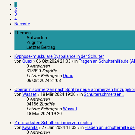
1
2
3
4
Nächste
Themen
Antworten
Zugriffe
Letzter Beitrag
Kyphose/muskuläre Dysbalance in der Schulter
von
Quax
» 06 Okt 2024 21:03 » in
Fragen an Schulterhilfe.de (Ak
0
Antworten
318990
Zugriffe
Letzter Beitrag
von
Quax
06 Okt 2024 21:03
Oberarm schmerzen nach Spritze neue Schmerzen hinzuge
von
Wasset
» 18 Mär 2024 19:20 » in
Schulterschmerzen...
0
Antworten
94156
Zugriffe
Letzter Beitrag
von
Wasset
18 Mär 2024 19:20
Z.n. stärksten Schulterschmerzen rechts
von
Kwanita
» 27 Jan 2024 11:03 » in
Fragen an Schulterhilfe.de
0
Antworten