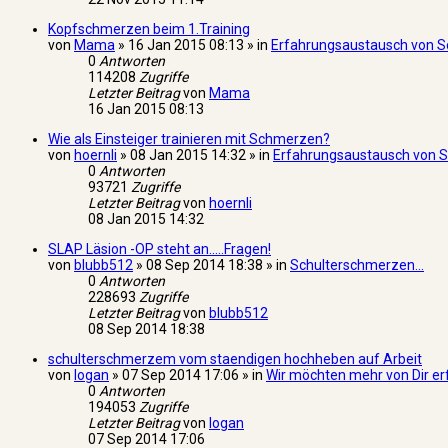
Kopfschmerzen beim 1.Training
von
Mama
» 16 Jan 2015 08:13 » in
Erfahrungsaustausch von Sc
0
Antworten
114208
Zugriffe
Letzter Beitrag
von
Mama
16 Jan 2015 08:13
Wie als Einsteiger trainieren mit Schmerzen?
von
hoernli
» 08 Jan 2015 14:32 » in
Erfahrungsaustausch von Sc
0
Antworten
93721
Zugriffe
Letzter Beitrag
von
hoernli
08 Jan 2015 14:32
SLAP Läsion -OP steht an.....Fragen!
von
blubb512
» 08 Sep 2014 18:38 » in
Schulterschmerzen...
0
Antworten
228693
Zugriffe
Letzter Beitrag
von
blubb512
08 Sep 2014 18:38
schulterschmerzem vom staendigen hochheben auf Arbeit
von
logan
» 07 Sep 2014 17:06 » in
Wir möchten mehr von Dir er
0
Antworten
194053
Zugriffe
Letzter Beitrag
von
logan
07 Sep 2014 17:06