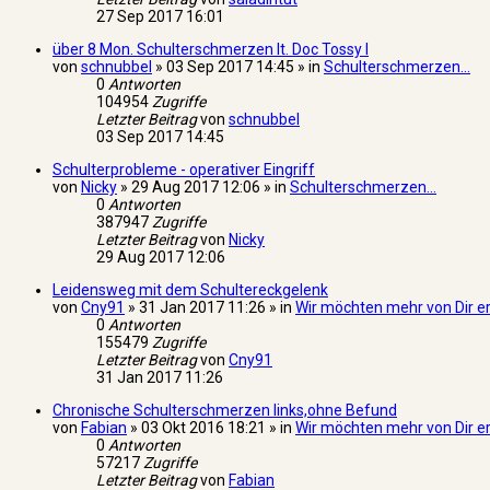
27 Sep 2017 16:01
über 8 Mon. Schulterschmerzen lt. Doc Tossy I
von
schnubbel
» 03 Sep 2017 14:45 » in
Schulterschmerzen...
0
Antworten
104954
Zugriffe
Letzter Beitrag
von
schnubbel
03 Sep 2017 14:45
Schulterprobleme - operativer Eingriff
von
Nicky
» 29 Aug 2017 12:06 » in
Schulterschmerzen...
0
Antworten
387947
Zugriffe
Letzter Beitrag
von
Nicky
29 Aug 2017 12:06
Leidensweg mit dem Schultereckgelenk
von
Cny91
» 31 Jan 2017 11:26 » in
Wir möchten mehr von Dir e
0
Antworten
155479
Zugriffe
Letzter Beitrag
von
Cny91
31 Jan 2017 11:26
Chronische Schulterschmerzen links,ohne Befund
von
Fabian
» 03 Okt 2016 18:21 » in
Wir möchten mehr von Dir e
0
Antworten
57217
Zugriffe
Letzter Beitrag
von
Fabian