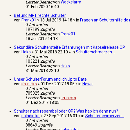
Letzter Beitrag
von
Wackelarm
01 Feb 2020 16:40
Befund MRT rechte Schulter
von
Frank01
» 18 Jul 2019 14:18 » in
Fragen an Schulterhilfe.de 
0
Antworten
197199
Zugriffe
Letzter Beitrag
von
Frank01
18 Jul 2019 14:18
Sekundäre Schultersteife Erfahrungen mit Kapselrelease OP
von
Hako
» 31 Mai 2018 22:10 » in
Schulterschmerzen...
0
Antworten
103221
Zugriffe
Letzter Beitrag
von
Hako
31 Mai 2018 22:10
Unser SchulterForum endlich Up to Date
von
sh-nicko
» 01 Dez 2017 18:05 » in
News
0
Antworten
705325
Zugriffe
Letzter Beitrag
von
sh-nicko
01 Dez 2017 18:05
Schulter nach reparabel oder OP? Was hab ich denn nun?
von
saladintut
» 27 Sep 2017 16:01 » in
Schulterschmerzen...
0
Antworten
88649
Zugriffe
Letzter Beitrag
von
saladintut