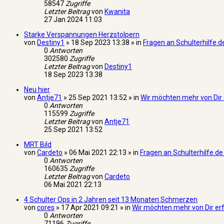
58547
Zugriffe
Letzter Beitrag
von
Kwanita
27 Jan 2024 11:03
Starke Verspannungen Herzstolpern
von
Destiny1
» 18 Sep 2023 13:38 » in
Fragen an Schulterhilfe.de
0
Antworten
302580
Zugriffe
Letzter Beitrag
von
Destiny1
18 Sep 2023 13:38
Neu hier
von
Antje71
» 25 Sep 2021 13:52 » in
Wir möchten mehr von Dir 
0
Antworten
115599
Zugriffe
Letzter Beitrag
von
Antje71
25 Sep 2021 13:52
MRT Bild
von
Cardeto
» 06 Mai 2021 22:13 » in
Fragen an Schulterhilfe.de
0
Antworten
160635
Zugriffe
Letzter Beitrag
von
Cardeto
06 Mai 2021 22:13
4 Schulter Ops in 2 Jahren seit 13 Monaten Schmerzen
von
cores
» 17 Apr 2021 09:21 » in
Wir möchten mehr von Dir er
0
Antworten
71196
Zugriffe