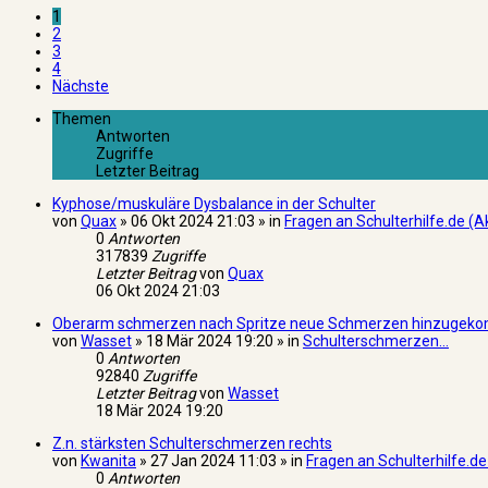
1
2
3
4
Nächste
Themen
Antworten
Zugriffe
Letzter Beitrag
Kyphose/muskuläre Dysbalance in der Schulter
von
Quax
» 06 Okt 2024 21:03 » in
Fragen an Schulterhilfe.de (Ak
0
Antworten
317839
Zugriffe
Letzter Beitrag
von
Quax
06 Okt 2024 21:03
Oberarm schmerzen nach Spritze neue Schmerzen hinzuge
von
Wasset
» 18 Mär 2024 19:20 » in
Schulterschmerzen...
0
Antworten
92840
Zugriffe
Letzter Beitrag
von
Wasset
18 Mär 2024 19:20
Z.n. stärksten Schulterschmerzen rechts
von
Kwanita
» 27 Jan 2024 11:03 » in
Fragen an Schulterhilfe.de
0
Antworten