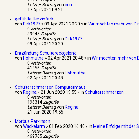
Letzter Beitrag
von
cores
17 Apr 2021 09:21
gefühlte Herzinfark
von
Dirk1977
» 09 Apr 2021 20:20 » in
Wir möchten mehr von Dir
0
Antworten
39945
Zugriffe
Letzter Beitrag
von
Dirk1977
09 Apr 2021 20:20
Entzündung Schultereckgelenk
von
Hohmuthe
» 02 Apr 2021 20:48 » in
Wir möchten mehr von D
0
Antworten
41356
Zugriffe
Letzter Beitrag
von
Hohmuthe
02 Apr 2021 20:48
Schulterschmerzen Computermaus
von
Regina
» 21 Jun 2020 19:55 » in
Schulterschmerzen...
0
Antworten
198314
Zugriffe
Letzter Beitrag
von
Regina
21 Jun 2020 19:55
Morbus Parkinson
von
Wackelarm
» 01 Feb 2020 16:40 » in
Meine Erfolge mit der Sc
0
Antworten
469765
Zugriffe