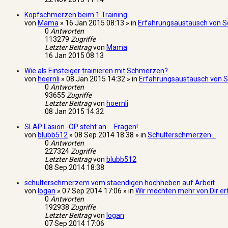
Kopfschmerzen beim 1.Training
von
Mama
» 16 Jan 2015 08:13 » in
Erfahrungsaustausch von Sc
0
Antworten
113279
Zugriffe
Letzter Beitrag
von
Mama
16 Jan 2015 08:13
Wie als Einsteiger trainieren mit Schmerzen?
von
hoernli
» 08 Jan 2015 14:32 » in
Erfahrungsaustausch von Sc
0
Antworten
93655
Zugriffe
Letzter Beitrag
von
hoernli
08 Jan 2015 14:32
SLAP Läsion -OP steht an.....Fragen!
von
blubb512
» 08 Sep 2014 18:38 » in
Schulterschmerzen...
0
Antworten
227324
Zugriffe
Letzter Beitrag
von
blubb512
08 Sep 2014 18:38
schulterschmerzem vom staendigen hochheben auf Arbeit
von
logan
» 07 Sep 2014 17:06 » in
Wir möchten mehr von Dir er
0
Antworten
192938
Zugriffe
Letzter Beitrag
von
logan
07 Sep 2014 17:06