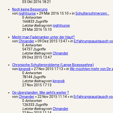
03 Okt 2016 18:21
Noch keine Besserung
von
nightnurse
» 29 Mär 2016 15:10 » in
Schulterschmerzen...
0
Antworten
166833
Zugriffe
Letzter Beitrag
von
nightnurse
29 Mär 2016 15:10
Merkt man Fadenanker unter der Haut?
von
Chnander
» 09 Dez 2015 13:47 » in
Erfahrungsaustausch von
0
Antworten
54737
Zugriffe
Letzter Beitrag
von
Chnander
09 Dez 2015 13:47
Chronische Schulterprobleme (Lange Bicepssehne)
von
kingvidi
» 27 Nov 2015 17:13 » in
Wir möchten mehr von Dir 
0
Antworten
78144
Zugriffe
Letzter Beitrag
von
kingvidi
27 Nov 2015 17:13
Op überstanden .Wie geht's weiter ?
von
Chnander
» 22 Nov 2015 11:14 » in
Erfahrungsaustausch von
0
Antworten
126333
Zugriffe
Letzter Beitrag
von
Chnander
22 Nov 2015 11:14