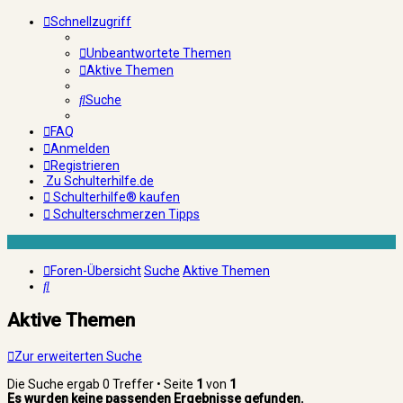
Schnellzugriff
Unbeantwortete Themen
Aktive Themen
Suche
FAQ
Anmelden
Registrieren
Zu Schulterhilfe.de
Schulterhilfe® kaufen
Schulterschmerzen Tipps
Foren-Übersicht
Suche
Aktive Themen
Suche
Aktive Themen
Zur erweiterten Suche
Die Suche ergab 0 Treffer • Seite
1
von
1
Es wurden keine passenden Ergebnisse gefunden.