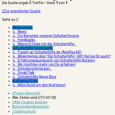
Die Suche ergab 0 Treffer • Seite
1
von
1
Zur erweiterten Suche
Gehe zu
Allgemeines
↳ News
↳ Für Benutzer unseres Schulterforums
↳ Feedbacks
↳ Meine Erfolge mit der Schulterhilfe...
Schulterhilfe Community
↳ Fragen an Schulterhilfe.de (AktiFlex KG)
↳ Allgemeines über 'Die Schulterhilfe', Hilft Sie bei Dir auch?
↳ Erfahrungsaustausch von Schulterhilfe Nutzern
↳ Wir möchten mehr von Dir erfahren!
↳ Schulterschmerzen...
↳ Small Talk
↳ Schulterhilfe News Blog
Kraftsport-Ecke
↳ Alles Rund um den Kraftsport
Foren-Übersicht
Alle Zeiten sind
UTC+01:00
Alle Cookies löschen
Nutzungsbedingungen
Datenschutz