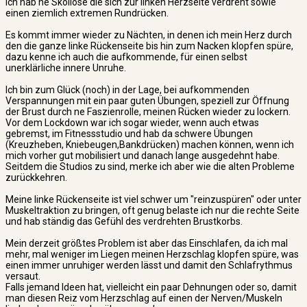
Ich hab ne Skoliose die sich zur linken Herzseite verdreht sowie
einen ziemlich extremen Rundrücken.
Es kommt immer wieder zu Nächten, in denen ich mein Herz durch
den die ganze linke Rückenseite bis hin zum Nacken klopfen spüre,
dazu kenne ich auch die aufkommende, für einen selbst
unerklärliche innere Unruhe.
Ich bin zum Glück (noch) in der Lage, bei aufkommenden
Verspannungen mit ein paar guten Übungen, speziell zur Öffnung
der Brust durch ne Faszienrolle, meinen Rücken wieder zu lockern.
Vor dem Lockdown war ich sogar wieder, wenn auch etwas
gebremst, im Fitnessstudio und hab da schwere Übungen
(Kreuzheben, Kniebeugen,Bankdrücken) machen können, wenn ich
mich vorher gut mobilisiert und danach lange ausgedehnt habe.
Seitdem die Studios zu sind, merke ich aber wie die alten Probleme
zurückkehren.
Meine linke Rückenseite ist viel schwer um "reinzuspüren" oder unter
Muskeltraktion zu bringen, oft genug belaste ich nur die rechte Seite
und hab ständig das Gefühl des verdrehten Brustkorbs.
Mein derzeit größtes Problem ist aber das Einschlafen, da ich mal
mehr, mal weniger im Liegen meinen Herzschlag klopfen spüre, was
einen immer unruhiger werden lässt und damit den Schlafrythmus
versaut.
Falls jemand Ideen hat, vielleicht ein paar Dehnungen oder so, damit
man diesen Reiz vom Herzschlag auf einen der Nerven/Muskeln