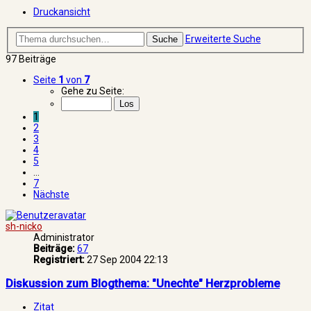
Druckansicht
Erweiterte Suche
Suche
97 Beiträge
Seite
1
von
7
Gehe zu Seite:
1
2
3
4
5
…
7
Nächste
sh-nicko
Administrator
Beiträge:
67
Registriert:
27 Sep 2004 22:13
Diskussion zum Blogthema: "Unechte" Herzprobleme
Zitat