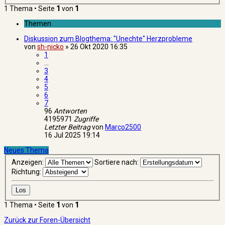
1 Thema • Seite
1
von
1
Themen
Diskussion zum Blogthema: "Unechte" Herzprobleme
von
sh-nicko
»
26 Okt 2020 16:35
1
…
3
4
5
6
7
96
Antworten
4195971
Zugriffe
Letzter Beitrag
von
Marco2500
16 Jul 2025 19:14
Neues Thema
Anzeigen:
Sortiere nach:
Richtung:
1 Thema • Seite
1
von
1
Zurück zur Foren-Übersicht