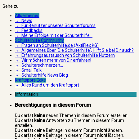
Gehe zu
Allgemeines
↳ News
↳ Für Benutzer unseres Schulterforums
↳ Feedbacks
↳ Meine Erfolge mit der Schulterhilfe...
Schulterhilfe Community
↳ Fragen an Schulterhilfe.de (AktiFlex KG)
↳ Allgemeines über 'Die Schulterhilfe', Hilft Sie bei Dir auch?
↳ Erfahrungsaustausch von Schulterhilfe Nutzern
↳ Wir möchten mehr von Dir erfahren!
↳ Schulterschmerzen...
↳ Small Talk
↳ Schulterhilfe News Blog
Kraftsport-Ecke
↳ Alles Rund um den Kraftsport
Information
Berechtigungen in diesem Forum
Du darfst
keine
neuen Themen in diesem Forum erstellen.
Du darfst
keine
Antworten zu Themen in diesem Forum
erstellen.
Du darfst deine Beiträge in diesem Forum
nicht
ändern.
Du darfst deine Beiträge in diesem Forum
nicht
löschen.