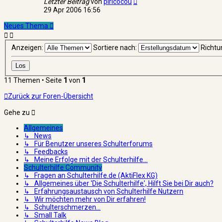
Letzter Beitrag
von
piricocou
29 Apr 2006 16:56
Neues Thema
Anzeigen:
Sortiere nach:
Richtu
11 Themen • Seite
1
von
1
Zurück zur Foren-Übersicht
Gehe zu
Allgemeines
↳ News
↳ Für Benutzer unseres Schulterforums
↳ Feedbacks
↳ Meine Erfolge mit der Schulterhilfe...
Schulterhilfe Community
↳ Fragen an Schulterhilfe.de (AktiFlex KG)
↳ Allgemeines über 'Die Schulterhilfe', Hilft Sie bei Dir auch?
↳ Erfahrungsaustausch von Schulterhilfe Nutzern
↳ Wir möchten mehr von Dir erfahren!
↳ Schulterschmerzen...
↳ Small Talk