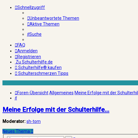
Schnellzugriff
Unbeantwortete Themen
Aktive Themen
Suche
FAQ
Anmelden
Registrieren
Zu Schulterhilfe.de
Schulterhilfe® kaufen
Schulterschmerzen Tipps
Foren-Übersicht
Allgemeines
Meine Erfolge mit der Schulterhilf
Suche
Meine Erfolge mit der Schulterhilfe...
Moderator:
sh-tom
Neues Thema