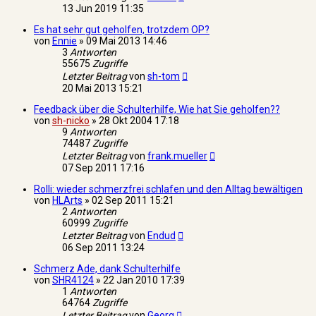
13 Jun 2019 11:35
Es hat sehr gut geholfen, trotzdem OP?
von
Ennie
»
09 Mai 2013 14:46
3
Antworten
55675
Zugriffe
Letzter Beitrag
von
sh-tom
20 Mai 2013 15:21
Feedback über die Schulterhilfe, Wie hat Sie geholfen??
von
sh-nicko
»
28 Okt 2004 17:18
9
Antworten
74487
Zugriffe
Letzter Beitrag
von
frank.mueller
07 Sep 2011 17:16
Rolli: wieder schmerzfrei schlafen und den Alltag bewältigen
von
HLArts
»
02 Sep 2011 15:21
2
Antworten
60999
Zugriffe
Letzter Beitrag
von
Endud
06 Sep 2011 13:24
Schmerz Ade, dank Schulterhilfe
von
SHR4124
»
22 Jan 2010 17:39
1
Antworten
64764
Zugriffe
Letzter Beitrag
von
Georg