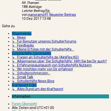
44
Themen
188
Beiträge
Letzter Beitrag
Re:
von
panoramo91
Neuester Beitrag
10 Dez 2017 13:48
Gehe zu
Allgemeines
↳ News
↳ Für Benutzer unseres Schulterforums
↳ Feedbacks
↳ Meine Erfolge mit der Schulterhilfe...
Schulterhilfe Community
↳ Fragen an Schulterhilfe.de (AktiFlex KG)
↳ Allgemeines über 'Die Schulterhilfe', Hilft Sie bei Dir auch?
↳ Erfahrungsaustausch von Schulterhilfe Nutzern
↳ Wir möchten mehr von Dir erfahren!
↳ Schulterschmerzen...
↳ Small Talk
↳ Schulterhilfe News Blog
Kraftsport-Ecke
↳ Alles Rund um den Kraftsport
Information
Foren-Übersicht
Alle Zeiten sind
UTC+01:00