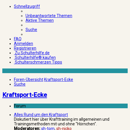
Schnellzugriff
Unbeantwortete Themen
Aktive Themen
Suche
FAQ
Anmelden
Registrieren
Zu Schulterhilfe.de
Schulterhilfe® kaufen
Schulterschmerzen Tipps
Foren-Übersicht
Kraftsport-Ecke
Suche
Kraftsport-Ecke
Forum
Alles Rund um den Kraftsport
Diskutiert hier über Krafttraining im allgemeinen und
Trainingsmethoden mit und ohne "Hörnchen".
Moderatoren:
sh-tom
,
sh-nicko