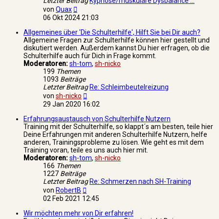
Letzter Beitrag
Kyphose/muskuläre Dysbalance …
Neuester
von
Quax
Beitrag
06 Okt 2024 21:03
Allgemeines über 'Die Schulterhilfe', Hilft Sie bei Dir auch?
Allgemeine Fragen zur Schulterhilfe können hier gestellt und
diskutiert werden. Außerdem kannst Du hier erfragen, ob die
Schulterhilfe auch für Dich in Frage kommt.
Moderatoren:
sh-tom
,
sh-nicko
199
Themen
1093
Beiträge
Letzter Beitrag
Re: Schleimbeutelreizung
Neuester
von
sh-nicko
Beitrag
29 Jan 2020 16:02
Erfahrungsaustausch von Schulterhilfe Nutzern
Training mit der Schulterhilfe, so klappt´s am besten, teile hier
Deine Erfahrungen mit anderen Schulterhilfe Nutzern, helfe
anderen, Trainingsprobleme zu lösen. Wie geht es mit dem
Training voran, teile es uns auch hier mit.
Moderatoren:
sh-tom
,
sh-nicko
166
Themen
1227
Beiträge
Letzter Beitrag
Re: Schmerzen nach SH-Training
Neuester
von
RobertB
Beitrag
02 Feb 2021 12:45
Wir möchten mehr von Dir erfahren!