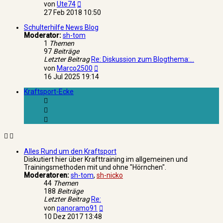
Neuester
von
Ute74
Beitrag
27 Feb 2018 10:50
Schulterhilfe News Blog
Moderator:
sh-tom
1
Themen
97
Beiträge
Letzter Beitrag
Re: Diskussion zum Blogthema:…
Neuester
von
Marco2500
Beitrag
16 Jul 2025 19:14
Kraftsport-Ecke
Alles Rund um den Kraftsport
Diskutiert hier über Krafttraining im allgemeinen und
Trainingsmethoden mit und ohne "Hörnchen".
Moderatoren:
sh-tom
,
sh-nicko
44
Themen
188
Beiträge
Letzter Beitrag
Re:
Neuester
von
panoramo91
Beitrag
10 Dez 2017 13:48