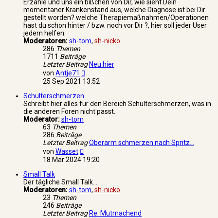
Erzähle und uns ein bißchen von Dir, wie sieht Dein
momentaner Krankenstand aus, welche Diagnose ist bei Dir
gestellt worden? welche Therapiemaßnahmen/Operationen
hast du schon hinter / bzw. noch vor Dir ?, hier soll jeder User
jedem helfen.
Moderatoren:
sh-tom
,
sh-nicko
286
Themen
1711
Beiträge
Letzter Beitrag
Neu hier
Neuester
von
Antje71
Beitrag
25 Sep 2021 13:52
Schulterschmerzen...
Schreibt hier alles für den Bereich Schulterschmerzen, was in
die anderen Foren nicht passt.
Moderator:
sh-tom
63
Themen
286
Beiträge
Letzter Beitrag
Oberarm schmerzen nach Spritz…
Neuester
von
Wasset
Beitrag
18 Mär 2024 19:20
Small Talk
Der tägliche Small Talk....
Moderatoren:
sh-tom
,
sh-nicko
23
Themen
246
Beiträge
Letzter Beitrag
Re: Mutmachend