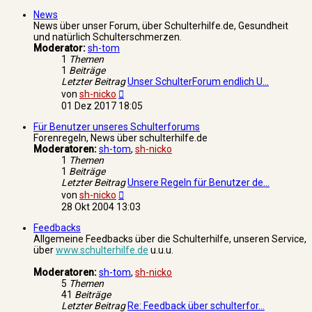
News
News über unser Forum, über Schulterhilfe.de, Gesundheit
und natürlich Schulterschmerzen.
Moderator:
sh-tom
1
Themen
1
Beiträge
Letzter Beitrag
Unser SchulterForum endlich U…
Neuester
von
sh-nicko
Beitrag
01 Dez 2017 18:05
Für Benutzer unseres Schulterforums
Forenregeln, News über schulterhilfe.de
Moderatoren:
sh-tom
,
sh-nicko
1
Themen
1
Beiträge
Letzter Beitrag
Unsere Regeln für Benutzer de…
Neuester
von
sh-nicko
Beitrag
28 Okt 2004 13:03
Feedbacks
Allgemeine Feedbacks über die Schulterhilfe, unseren Service,
über
www.schulterhilfe.de
u.u.u.
Moderatoren:
sh-tom
,
sh-nicko
5
Themen
41
Beiträge
Letzter Beitrag
Re: Feedback über schulterfor…