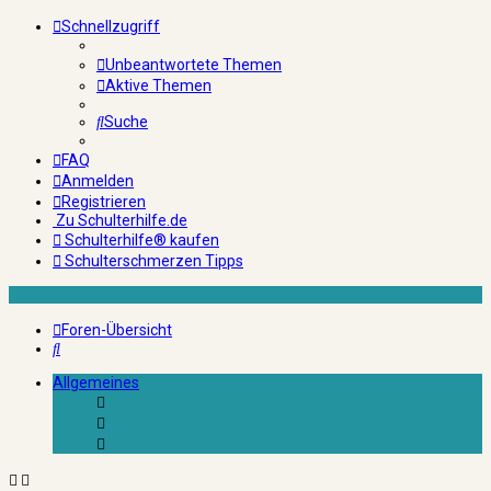
Schnellzugriff
Unbeantwortete Themen
Aktive Themen
Suche
FAQ
Anmelden
Registrieren
Zu Schulterhilfe.de
Schulterhilfe® kaufen
Schulterschmerzen Tipps
Foren-Übersicht
Suche
Allgemeines