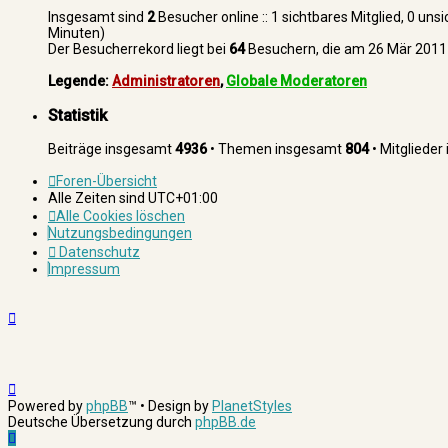
Insgesamt sind
2
Besucher online :: 1 sichtbares Mitglied, 0 un
Minuten)
Der Besucherrekord liegt bei
64
Besuchern, die am 26 Mär 2011 0
Legende:
Administratoren
,
Globale Moderatoren
Statistik
Beiträge insgesamt
4936
• Themen insgesamt
804
• Mitgliede
Foren-Übersicht
Alle Zeiten sind
UTC+01:00
Alle Cookies löschen
Nutzungsbedingungen
Datenschutz
Impressum
Powered by
phpBB
™
• Design by
PlanetStyles
Deutsche Übersetzung durch
phpBB.de