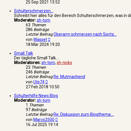
Beitrag
25 Sep 2021 13:52
Schulterschmerzen...
Schreibt hier alles für den Bereich Schulterschmerzen, was in d
Moderator:
sh-tom
63
Themen
286
Beiträge
Letzter Beitrag
Oberarm schmerzen nach Spritz…
Neuester
von
Wasset
Beitrag
18 Mär 2024 19:20
Small Talk
Der tägliche Small Talk....
Moderatoren:
sh-tom
,
sh-nicko
23
Themen
246
Beiträge
Letzter Beitrag
Re: Mutmachend
Neuester
von
Ute74
Beitrag
27 Feb 2018 10:50
Schulterhilfe News Blog
Moderator:
sh-tom
1
Themen
97
Beiträge
Letzter Beitrag
Re: Diskussion zum Blogthema:…
Neuester
von
Marco2500
Beitrag
16 Jul 2025 19:14