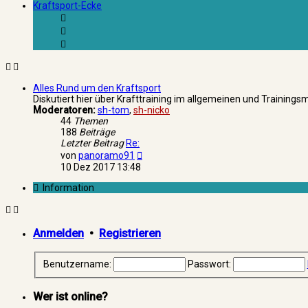
Kraftsport-Ecke
Alles Rund um den Kraftsport
Diskutiert hier über Krafttraining im allgemeinen und Training
Moderatoren:
sh-tom
,
sh-nicko
44
Themen
188
Beiträge
Letzter Beitrag
Re:
Neuester
von
panoramo91
Beitrag
10 Dez 2017 13:48
Information
Anmelden
•
Registrieren
Benutzername:
Passwort:
Wer ist online?