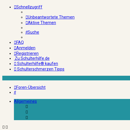
Schnellzugriff
Unbeantwortete Themen
Aktive Themen
Suche
FAQ
Anmelden
Registrieren
Zu Schulterhilfe.de
Schulterhilfe® kaufen
Schulterschmerzen Tipps
Foren-Übersicht
Suche
Allgemeines