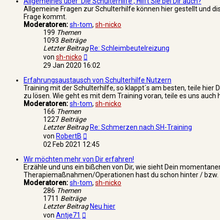
Allgemeines über 'Die Schulterhilfe', Hilft Sie bei Dir auch?
Allgemeine Fragen zur Schulterhilfe können hier gestellt und di
Frage kommt.
Moderatoren:
sh-tom
,
sh-nicko
199
Themen
1093
Beiträge
Letzter Beitrag
Re: Schleimbeutelreizung
Neuester
von
sh-nicko
Beitrag
29 Jan 2020 16:02
Erfahrungsaustausch von Schulterhilfe Nutzern
Training mit der Schulterhilfe, so klappt´s am besten, teile hi
zu lösen. Wie geht es mit dem Training voran, teile es uns auch h
Moderatoren:
sh-tom
,
sh-nicko
166
Themen
1227
Beiträge
Letzter Beitrag
Re: Schmerzen nach SH-Training
Neuester
von
RobertB
Beitrag
02 Feb 2021 12:45
Wir möchten mehr von Dir erfahren!
Erzähle und uns ein bißchen von Dir, wie sieht Dein momentaner
Therapiemaßnahmen/Operationen hast du schon hinter / bzw. noch
Moderatoren:
sh-tom
,
sh-nicko
286
Themen
1711
Beiträge
Letzter Beitrag
Neu hier
Neuester
von
Antje71