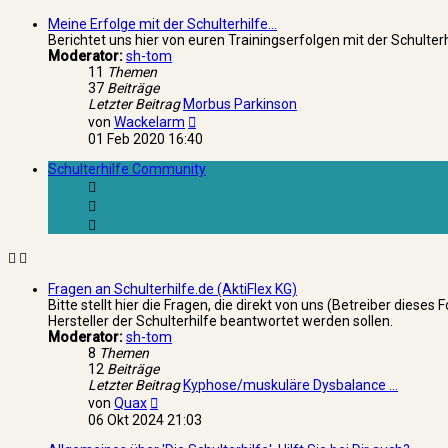
Meine Erfolge mit der Schulterhilfe...
Berichtet uns hier von euren Trainingserfolgen mit der Schulter
Moderator:
sh-tom
11
Themen
37
Beiträge
Letzter Beitrag
Morbus Parkinson
Neuester
von
Wackelarm
Beitrag
01 Feb 2020 16:40
Schulterhilfe Community
Fragen an Schulterhilfe.de (AktiFlex KG)
Bitte stellt hier die Fragen, die direkt von uns (Betreiber dieses
Hersteller der Schulterhilfe beantwortet werden sollen.
Moderator:
sh-tom
8
Themen
12
Beiträge
Letzter Beitrag
Kyphose/muskuläre Dysbalance …
Neuester
von
Quax
Beitrag
06 Okt 2024 21:03