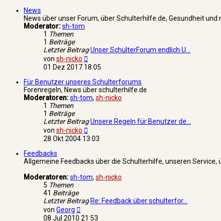
News
News über unser Forum, über Schulterhilfe.de, Gesundheit und 
Moderator:
sh-tom
1
Themen
1
Beiträge
Letzter Beitrag
Unser SchulterForum endlich U…
Neuester
von
sh-nicko
Beitrag
01 Dez 2017 18:05
Für Benutzer unseres Schulterforums
Forenregeln, News über schulterhilfe.de
Moderatoren:
sh-tom
,
sh-nicko
1
Themen
1
Beiträge
Letzter Beitrag
Unsere Regeln für Benutzer de…
Neuester
von
sh-nicko
Beitrag
28 Okt 2004 13:03
Feedbacks
Allgemeine Feedbacks über die Schulterhilfe, unseren Service,
Moderatoren:
sh-tom
,
sh-nicko
5
Themen
41
Beiträge
Letzter Beitrag
Re: Feedback über schulterfor…
Neuester
von
Georg
Beitrag
08 Jul 2010 21:53