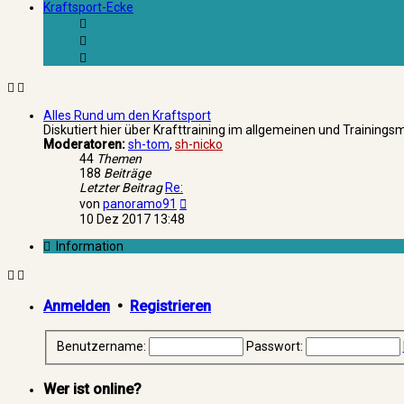
Kraftsport-Ecke
Alles Rund um den Kraftsport
Diskutiert hier über Krafttraining im allgemeinen und Training
Moderatoren:
sh-tom
,
sh-nicko
44
Themen
188
Beiträge
Letzter Beitrag
Re:
Neuester
von
panoramo91
Beitrag
10 Dez 2017 13:48
Information
Anmelden
•
Registrieren
Benutzername:
Passwort:
Wer ist online?