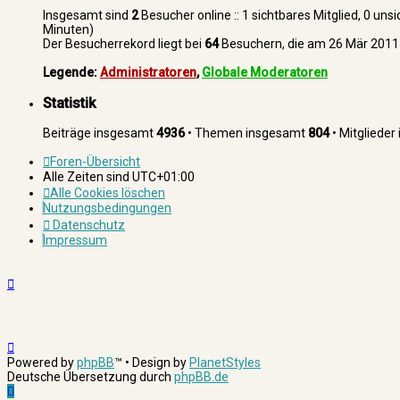
Insgesamt sind
2
Besucher online :: 1 sichtbares Mitglied, 0 un
Minuten)
Der Besucherrekord liegt bei
64
Besuchern, die am 26 Mär 2011 0
Legende:
Administratoren
,
Globale Moderatoren
Statistik
Beiträge insgesamt
4936
• Themen insgesamt
804
• Mitgliede
Foren-Übersicht
Alle Zeiten sind
UTC+01:00
Alle Cookies löschen
Nutzungsbedingungen
Datenschutz
Impressum
Powered by
phpBB
™
• Design by
PlanetStyles
Deutsche Übersetzung durch
phpBB.de