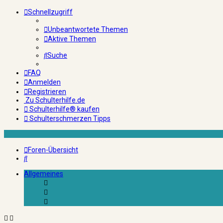
Schnellzugriff
Unbeantwortete Themen
Aktive Themen
Suche
FAQ
Anmelden
Registrieren
Zu Schulterhilfe.de
Schulterhilfe® kaufen
Schulterschmerzen Tipps
Foren-Übersicht
Suche
Allgemeines