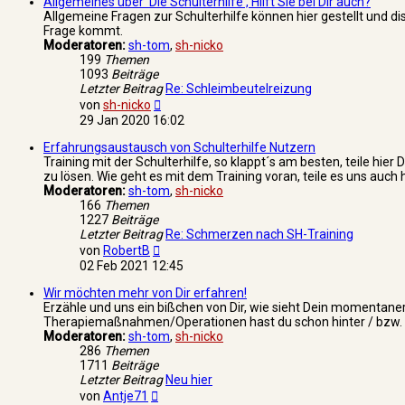
Allgemeines über 'Die Schulterhilfe', Hilft Sie bei Dir auch?
Allgemeine Fragen zur Schulterhilfe können hier gestellt und di
Frage kommt.
Moderatoren:
sh-tom
,
sh-nicko
199
Themen
1093
Beiträge
Letzter Beitrag
Re: Schleimbeutelreizung
Neuester
von
sh-nicko
Beitrag
29 Jan 2020 16:02
Erfahrungsaustausch von Schulterhilfe Nutzern
Training mit der Schulterhilfe, so klappt´s am besten, teile hi
zu lösen. Wie geht es mit dem Training voran, teile es uns auch h
Moderatoren:
sh-tom
,
sh-nicko
166
Themen
1227
Beiträge
Letzter Beitrag
Re: Schmerzen nach SH-Training
Neuester
von
RobertB
Beitrag
02 Feb 2021 12:45
Wir möchten mehr von Dir erfahren!
Erzähle und uns ein bißchen von Dir, wie sieht Dein momentaner
Therapiemaßnahmen/Operationen hast du schon hinter / bzw. noch
Moderatoren:
sh-tom
,
sh-nicko
286
Themen
1711
Beiträge
Letzter Beitrag
Neu hier
Neuester
von
Antje71