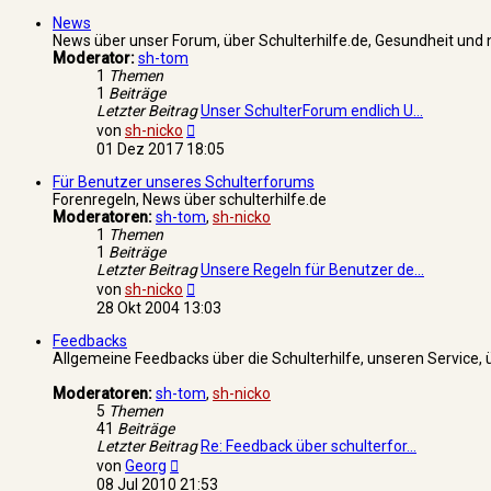
News
News über unser Forum, über Schulterhilfe.de, Gesundheit und 
Moderator:
sh-tom
1
Themen
1
Beiträge
Letzter Beitrag
Unser SchulterForum endlich U…
Neuester
von
sh-nicko
Beitrag
01 Dez 2017 18:05
Für Benutzer unseres Schulterforums
Forenregeln, News über schulterhilfe.de
Moderatoren:
sh-tom
,
sh-nicko
1
Themen
1
Beiträge
Letzter Beitrag
Unsere Regeln für Benutzer de…
Neuester
von
sh-nicko
Beitrag
28 Okt 2004 13:03
Feedbacks
Allgemeine Feedbacks über die Schulterhilfe, unseren Service,
Moderatoren:
sh-tom
,
sh-nicko
5
Themen
41
Beiträge
Letzter Beitrag
Re: Feedback über schulterfor…
Neuester
von
Georg
Beitrag
08 Jul 2010 21:53