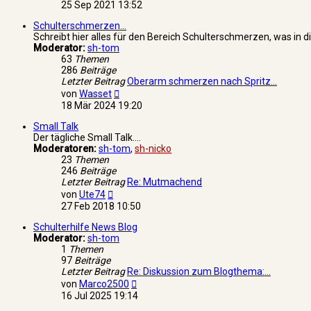
Beitrag
25 Sep 2021 13:52
Schulterschmerzen...
Schreibt hier alles für den Bereich Schulterschmerzen, was in d
Moderator:
sh-tom
63
Themen
286
Beiträge
Letzter Beitrag
Oberarm schmerzen nach Spritz…
Neuester
von
Wasset
Beitrag
18 Mär 2024 19:20
Small Talk
Der tägliche Small Talk....
Moderatoren:
sh-tom
,
sh-nicko
23
Themen
246
Beiträge
Letzter Beitrag
Re: Mutmachend
Neuester
von
Ute74
Beitrag
27 Feb 2018 10:50
Schulterhilfe News Blog
Moderator:
sh-tom
1
Themen
97
Beiträge
Letzter Beitrag
Re: Diskussion zum Blogthema:…
Neuester
von
Marco2500
Beitrag
16 Jul 2025 19:14