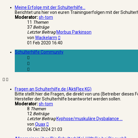
Meine Erfolge mit der Schulterhilfe...
Berichtet uns hier von euren Trainingserfolgen mit der Schulter
Moderator:
sh-tom
11
Themen
37
Beiträge
Letzter Beitrag
Morbus Parkinson
Neuester
von
Wackelarm
Beitrag
01 Feb 2020 16:40
Schulterhilfe Community
Fragen an Schulterhilfe.de (AktiFlex KG)
Bitte stellt hier die Fragen, die direkt von uns (Betreiber dieses
Hersteller der Schulterhilfe beantwortet werden sollen.
Moderator:
sh-tom
8
Themen
12
Beiträge
Letzter Beitrag
Kyphose/muskuläre Dysbalance …
Neuester
von
Quax
Beitrag
06 Okt 2024 21:03