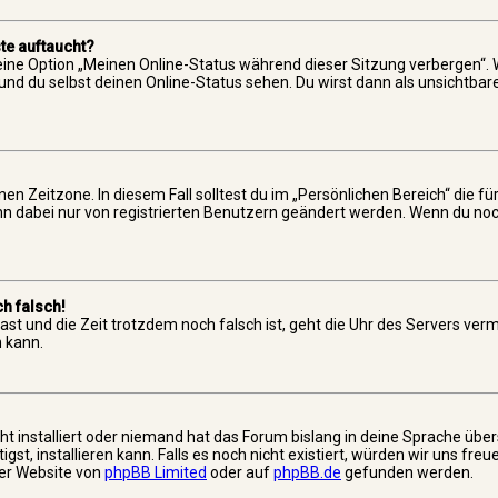
te auftaucht?
 eine Option „Meinen Online-Status während dieser Sitzung verbergen“.
und du selbst deinen Online-Status sehen. Du wirst dann als unsichtbar
en Zeitzone. In diesem Fall solltest du im „Persönlichen Bereich“ die f
ann dabei nur von registrierten Benutzern geändert werden. Wenn du noch
h falsch!
 hast und die Zeit trotzdem noch falsch ist, geht die Uhr des Servers verm
 kann.
t installiert oder niemand hat das Forum bislang in deine Sprache übers
st, installieren kann. Falls es noch nicht existiert, würden wir uns fre
er Website von
phpBB Limited
oder auf
phpBB.de
gefunden werden.