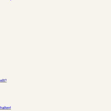
llt?
halten!