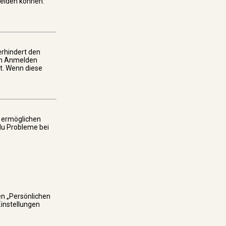
melden können.
erhindert den
im Anmelden
t. Wenn diese
m ermöglichen
 du Probleme bei
en „Persönlichen
Einstellungen