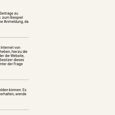
 Beiträge zu
n: zum Beispiel
eine Anmeldung, da
 Internet von
heben, hierzu die
er die Website,
 Besitzer dieses
unter der Frage
elden können. Es
 erhalten, wende