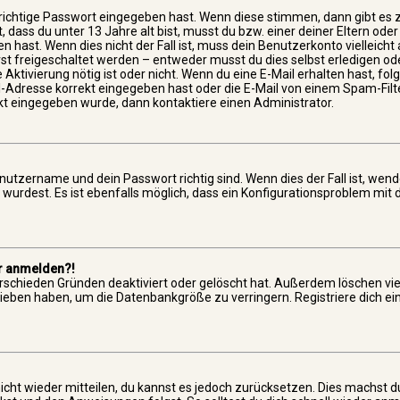
richtige Passwort eingegeben hast. Wenn diese stimmen, dann gibt es 
, dass du unter 13 Jahre alt bist, musst du bzw. einer deiner Eltern oder
hast. Wenn dies nicht der Fall ist, muss dein Benutzerkonto vielleicht 
st freigeschaltet werden – entweder musst du dies selbst erledigen ode
e Aktivierung nötig ist oder nicht. Wenn du eine E-Mail erhalten hast, fol
Adresse korrekt eingegeben hast oder die E-Mail von einem Spam-Filte
ekt eingegeben wurde, dann kontaktiere einen Administrator.
nutzername und dein Passwort richtig sind. Wenn dies der Fall ist, wend
wurdest. Es ist ebenfalls möglich, dass ein Konfigurationsproblem mit 
hr anmelden?!
erschieden Gründen deaktiviert oder gelöscht hat. Außerdem löschen vi
rieben haben, um die Datenbankgröße zu verringern. Registriere dich e
nicht wieder mitteilen, du kannst es jedoch zurücksetzen. Dies machst 