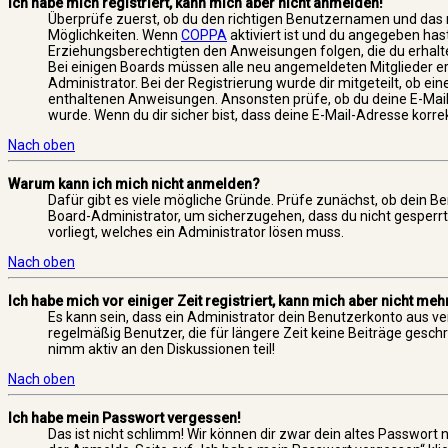
Ich habe mich registriert, kann mich aber nicht anmelden!
Überprüfe zuerst, ob du den richtigen Benutzernamen und das 
Möglichkeiten. Wenn
COPPA
aktiviert ist und du angegeben hast
Erziehungsberechtigten den Anweisungen folgen, die du erhalten 
Bei einigen Boards müssen alle neu angemeldeten Mitglieder er
Administrator. Bei der Registrierung wurde dir mitgeteilt, ob ein
enthaltenen Anweisungen. Ansonsten prüfe, ob du deine E-Mail-
wurde. Wenn du dir sicher bist, dass deine E-Mail-Adresse korr
Nach oben
Warum kann ich mich nicht anmelden?
Dafür gibt es viele mögliche Gründe. Prüfe zunächst, ob dein Be
Board-Administrator, um sicherzugehen, dass du nicht gesperrt 
vorliegt, welches ein Administrator lösen muss.
Nach oben
Ich habe mich vor einiger Zeit registriert, kann mich aber nicht me
Es kann sein, dass ein Administrator dein Benutzerkonto aus v
regelmäßig Benutzer, die für längere Zeit keine Beiträge gesch
nimm aktiv an den Diskussionen teil!
Nach oben
Ich habe mein Passwort vergessen!
Das ist nicht schlimm! Wir können dir zwar dein altes Passwort 