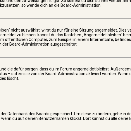
kst und den Anweisungen folgst. So solltest du dich schnell wieder an
ückzusetzen, so wende dich an die Board-Administration.
n“ nicht auswählst, wirst du nur für eine Sitzung angemeldet. Dies v
gemeldet zu bleiben, kannst du das Kästchen „Angemeldet bleiben“ be
em öffentlichen Computer, zum Beispiel in einem Internetcafé, befindes
on der Board-Administration ausgeschaltet.
hat und die dafür sorgen, dass du im Forum angemeldet bleibst. Außerde
atus – sofern sie von der Board-Administration aktiviert wurden. Wenn
ies löscht.
 in der Datenbank des Boards gespeichert. Um diese zu ändern, gehe in d
t, wenn du auf deinen Benutzernamen klickst. Dort kannst du alle deine 