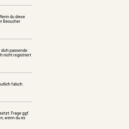
 Wenn du diese
er Besucher
ür dich passende
 nicht registriert
utlich falsch.
etzt. Frage ggf.
uen, wenn du es