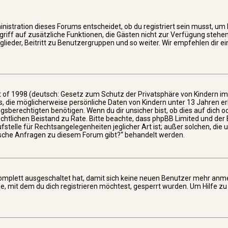
nistration dieses Forums entscheidet, ob du registriert sein musst, um
 Zugriff auf zusätzliche Funktionen, die Gästen nicht zur Verfügung stehe
tglieder, Beitritt zu Benutzergruppen und so weiter. Wir empfehlen dir 
t of 1998 (deutsch: Gesetz zum Schutz der Privatsphäre von Kindern im
es, die möglicherweise persönliche Daten von Kindern unter 13 Jahren er
berechtigten benötigen. Wenn du dir unsicher bist, ob dies auf dich od
 rechtlichen Beistand zu Rate. Bitte beachte, dass phpBB Limited und der
telle für Rechtsangelegenheiten jeglicher Art ist; außer solchen, die 
tische Anfragen zu diesem Forum gibt?“ behandelt werden.
 komplett ausgeschaltet hat, damit sich keine neuen Benutzer mehr anm
, mit dem du dich registrieren möchtest, gesperrt wurden. Um Hilfe zu