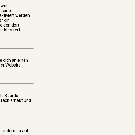
zwei
 deiner
aktiviert werden.
r ein
ge den dort
r blockiert
e dich an einen
der Website
ele Boards
infach erneut und
du, indem du auf