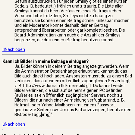
Gefühl auszudrücken. Für jeden Smiley gibt es einen kurzen
Code, z. B. bedeutet :) fröhlich und :( traurig. Die Liste aller
Smileys kannst du beim Verfassen eines Beitrags sehen.
Versuche bitte trotzdem, Smileys nicht zu häufig zu
benutzen, sie können einen Beitrag schnell unlesbar machen
und ein Moderator könnte deshalb deinen Beitrag
entsprechend überarbeiten oder gar komplett löschen. Die
Board-Administration kann auch die Anzahl der Smileys
begrenzen, die du in einem Beitrag benutzen kannst.
Nach oben
Kann ich Bilder in meine Beiträge einfügen?
Ja, Bilder können in deinem Beitrag angezeigt werden. Wenn
die Administration Dateianhänge erlaubt hat, kannst du das
Bild auch direkt hochladen. Ansonsten musst du zu einem Bild
verlinken, das auf einem öffentlich zugänglichen Server liegt,
z. B. http://www.domain.tld/mein-bild.gif. Du kannst weder
Bilder verlinken, die sich auf deinem eigenen PC befinden
(außer es ist ein öffentlich zugänglicher Server), noch zu
Bildern, die nur nach einer Anmeldung verfügbar sind, z. B.
Hotmail- oder Yahoo-Mailboxen, mit einem Passwort
geschützte Seiten usw. Um das Bild anzuzeigen, benutze den
BBCode-Tag „[img]“.
Nach oben