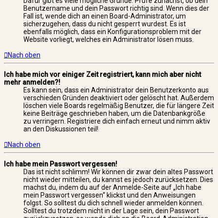
Dafür gibt es viele mögliche Gründe. Prüfe zunächst, ob dein
Benutzername und dein Passwort richtig sind. Wenn dies der
Fall ist, wende dich an einen Board-Administrator, um
sicherzugehen, dass du nicht gesperrt wurdest. Es ist
ebenfalls möglich, dass ein Konfigurationsproblem mit der
Website vorliegt, welches ein Administrator lösen muss.
Nach oben
Ich habe mich vor einiger Zeit registriert, kann mich aber nicht
mehr anmelden?!
Es kann sein, dass ein Administrator dein Benutzerkonto aus
verschieden Gründen deaktiviert oder gelöscht hat. Außerdem
löschen viele Boards regelmäßig Benutzer, die für längere Zeit
keine Beiträge geschrieben haben, um die Datenbankgröße
zu verringern. Registriere dich einfach erneut und nimm aktiv
an den Diskussionen teil!
Nach oben
Ich habe mein Passwort vergessen!
Das ist nicht schlimm! Wir können dir zwar dein altes Passwort
nicht wieder mitteilen, du kannst es jedoch zurücksetzen. Dies
machst du, indem du auf der Anmelde-Seite auf „Ich habe
mein Passwort vergessen“ klickst und den Anweisungen
folgst. So solltest du dich schnell wieder anmelden können.
Solltest du trotzdem nicht in der Lage sein, dein Passwort