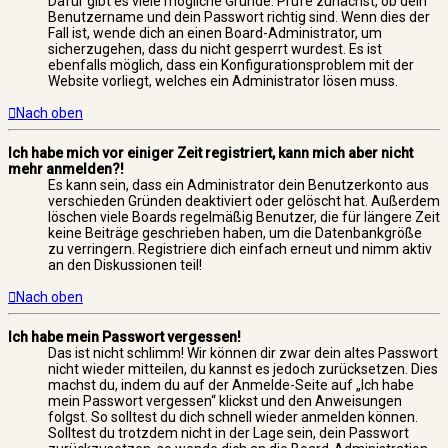
Dafür gibt es viele mögliche Gründe. Prüfe zunächst, ob dein
Benutzername und dein Passwort richtig sind. Wenn dies der
Fall ist, wende dich an einen Board-Administrator, um
sicherzugehen, dass du nicht gesperrt wurdest. Es ist
ebenfalls möglich, dass ein Konfigurationsproblem mit der
Website vorliegt, welches ein Administrator lösen muss.
Nach oben
Ich habe mich vor einiger Zeit registriert, kann mich aber nicht
mehr anmelden?!
Es kann sein, dass ein Administrator dein Benutzerkonto aus
verschieden Gründen deaktiviert oder gelöscht hat. Außerdem
löschen viele Boards regelmäßig Benutzer, die für längere Zeit
keine Beiträge geschrieben haben, um die Datenbankgröße
zu verringern. Registriere dich einfach erneut und nimm aktiv
an den Diskussionen teil!
Nach oben
Ich habe mein Passwort vergessen!
Das ist nicht schlimm! Wir können dir zwar dein altes Passwort
nicht wieder mitteilen, du kannst es jedoch zurücksetzen. Dies
machst du, indem du auf der Anmelde-Seite auf „Ich habe
mein Passwort vergessen“ klickst und den Anweisungen
folgst. So solltest du dich schnell wieder anmelden können.
Solltest du trotzdem nicht in der Lage sein, dein Passwort