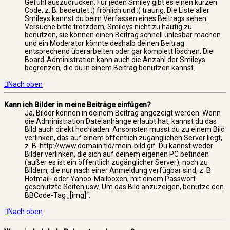
Gefühl auszudrücken. Für jeden Smiley gibt es einen kurzen
Code, z. B. bedeutet :) fröhlich und :( traurig. Die Liste aller
Smileys kannst du beim Verfassen eines Beitrags sehen.
Versuche bitte trotzdem, Smileys nicht zu häufig zu
benutzen, sie können einen Beitrag schnell unlesbar machen
und ein Moderator könnte deshalb deinen Beitrag
entsprechend überarbeiten oder gar komplett löschen. Die
Board-Administration kann auch die Anzahl der Smileys
begrenzen, die du in einem Beitrag benutzen kannst.
Nach oben
Kann ich Bilder in meine Beiträge einfügen?
Ja, Bilder können in deinem Beitrag angezeigt werden. Wenn
die Administration Dateianhänge erlaubt hat, kannst du das
Bild auch direkt hochladen. Ansonsten musst du zu einem Bild
verlinken, das auf einem öffentlich zugänglichen Server liegt,
z. B. http://www.domain.tld/mein-bild.gif. Du kannst weder
Bilder verlinken, die sich auf deinem eigenen PC befinden
(außer es ist ein öffentlich zugänglicher Server), noch zu
Bildern, die nur nach einer Anmeldung verfügbar sind, z. B.
Hotmail- oder Yahoo-Mailboxen, mit einem Passwort
geschützte Seiten usw. Um das Bild anzuzeigen, benutze den
BBCode-Tag „[img]“.
Nach oben