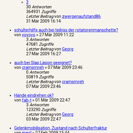
3
30
Antworten
364931
Zugriffe
Letzter Beitrag
von
zwergenaufstand86
31 Mär 2009 16:14
schulterhilfe auch bei teilriss der rotatorenmanschette?
von
yoyoyo
»
27 Mär 2009 11:22
3
Antworten
47681
Zugriffe
Letzter Beitrag
von
Georg
27 Mär 2009 16:27
auch bei Slap Läsion geeignet?
von
cramsmreh
»
07 Mär 2009 23:46
0
Antworten
50819
Zugriffe
Letzter Beitrag
von
cramsmreh
07 Mär 2009 23:46
Hände eindrehen ok?
von
fab-t
»
01 Mär 2009 22:47
3
Antworten
123290
Zugriffe
Letzter Beitrag
von
Georg
03 Mär 2009 22:47
Gelenkmobilisation, Zustand nach Schulterfraktur
von
meol
»
27 Feb 2009 15:44