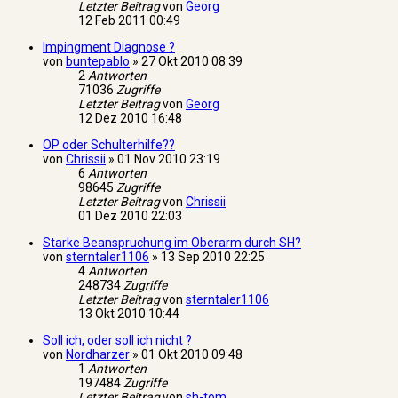
Letzter Beitrag
von
Georg
12 Feb 2011 00:49
Impingment Diagnose ?
von
buntepablo
»
27 Okt 2010 08:39
2
Antworten
71036
Zugriffe
Letzter Beitrag
von
Georg
12 Dez 2010 16:48
OP oder Schulterhilfe??
von
Chrissii
»
01 Nov 2010 23:19
6
Antworten
98645
Zugriffe
Letzter Beitrag
von
Chrissii
01 Dez 2010 22:03
Starke Beanspruchung im Oberarm durch SH?
von
sterntaler1106
»
13 Sep 2010 22:25
4
Antworten
248734
Zugriffe
Letzter Beitrag
von
sterntaler1106
13 Okt 2010 10:44
Soll ich, oder soll ich nicht ?
von
Nordharzer
»
01 Okt 2010 09:48
1
Antworten
197484
Zugriffe
Letzter Beitrag
von
sh-tom