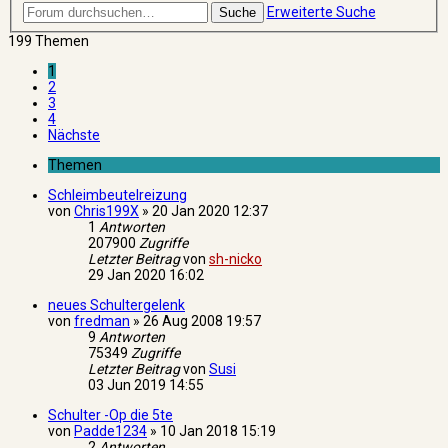
Erweiterte Suche
Suche
199 Themen
1
2
3
4
Nächste
Themen
Schleimbeutelreizung
von
Chris199X
»
20 Jan 2020 12:37
1
Antworten
207900
Zugriffe
Letzter Beitrag
von
sh-nicko
29 Jan 2020 16:02
neues Schultergelenk
von
fredman
»
26 Aug 2008 19:57
9
Antworten
75349
Zugriffe
Letzter Beitrag
von
Susi
03 Jun 2019 14:55
Schulter -Op die 5te
von
Padde1234
»
10 Jan 2018 15:19
2
Antworten