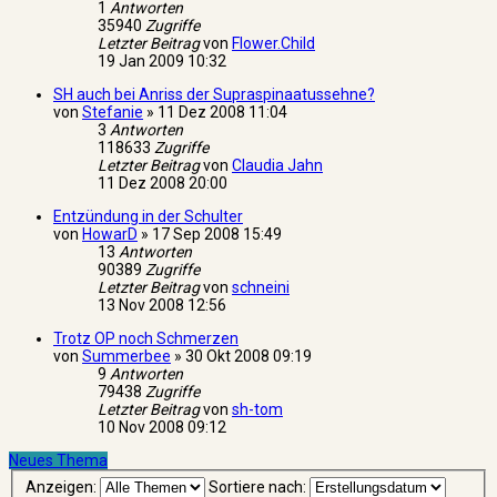
1
Antworten
35940
Zugriffe
Letzter Beitrag
von
Flower.Child
19 Jan 2009 10:32
SH auch bei Anriss der Supraspinaatussehne?
von
Stefanie
»
11 Dez 2008 11:04
3
Antworten
118633
Zugriffe
Letzter Beitrag
von
Claudia Jahn
11 Dez 2008 20:00
Entzündung in der Schulter
von
HowarD
»
17 Sep 2008 15:49
13
Antworten
90389
Zugriffe
Letzter Beitrag
von
schneini
13 Nov 2008 12:56
Trotz OP noch Schmerzen
von
Summerbee
»
30 Okt 2008 09:19
9
Antworten
79438
Zugriffe
Letzter Beitrag
von
sh-tom
10 Nov 2008 09:12
Neues Thema
Anzeigen:
Sortiere nach: