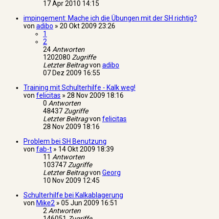
17 Apr 2010 14:15
impingement: Mache ich die Übungen mit der SH richtig?
von
adibo
»
20 Okt 2009 23:26
1
2
24
Antworten
1202080
Zugriffe
Letzter Beitrag
von
adibo
07 Dez 2009 16:55
Training mit Schulterhilfe - Kalk weg!
von
felicitas
»
28 Nov 2009 18:16
0
Antworten
48437
Zugriffe
Letzter Beitrag
von
felicitas
28 Nov 2009 18:16
Problem bei SH Benutzung
von
fab-t
»
14 Okt 2009 18:39
11
Antworten
103747
Zugriffe
Letzter Beitrag
von
Georg
10 Nov 2009 12:45
Schulterhilfe bei Kalkablagerung
von
Mike2
»
05 Jun 2009 16:51
2
Antworten
146051
Zugriffe