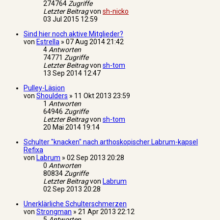
274764
Zugriffe
Letzter Beitrag
von
sh-nicko
03 Jul 2015 12:59
Sind hier noch aktive Mitglieder?
von
Estrella
»
07 Aug 2014 21:42
4
Antworten
74771
Zugriffe
Letzter Beitrag
von
sh-tom
13 Sep 2014 12:47
Pulley-Läsion
von
Shoulders
»
11 Okt 2013 23:59
1
Antworten
64946
Zugriffe
Letzter Beitrag
von
sh-tom
20 Mai 2014 19:14
Schulter "knacken" nach arthoskopischer Labrum-kapsel
Refixa
von
Labrum
»
02 Sep 2013 20:28
0
Antworten
80834
Zugriffe
Letzter Beitrag
von
Labrum
02 Sep 2013 20:28
Unerklärliche Schulterschmerzen
von
Strongman
»
21 Apr 2013 22:12
5
Antworten