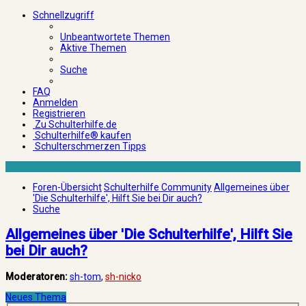
Schnellzugriff
Unbeantwortete Themen
Aktive Themen
Suche
FAQ
Anmelden
Registrieren
Zu Schulterhilfe.de
Schulterhilfe® kaufen
Schulterschmerzen Tipps
Foren-Übersicht
Schulterhilfe Community
Allgemeines über
'Die Schulterhilfe', Hilft Sie bei Dir auch?
Suche
Allgemeines über 'Die Schulterhilfe', Hilft Sie
bei Dir auch?
Moderatoren:
sh-tom
,
sh-nicko
Neues Thema