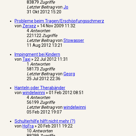
83879
Zugriffe
Letzter Beitrag
von
Jo
31 Okt 2012 15:20
Probleme beim Tragen/Erschöpfungsschmerz
von
Zerxez
»
14 Nov 2009 11:32
4
Antworten
221122
Zugriffe
Letzter Beitrag
von
Stowasser
11 Aug 2012 13:21
Impingment bei Kindern
von
Taxi
»
22 Jul 2012 11:31
1
Antworten
58173
Zugriffe
Letzter Beitrag
von
Georg
25 Jul 2012 22:36
Hanteln oder Therabänder
von
windelwinni
»
01 Feb 2012 08:51
4
Antworten
56199
Zugriffe
Letzter Beitrag
von
windelwinni
05 Feb 2012 19:07
Schulterhilfe hilft nicht mehr (?)
von
HoFra
»
20 Feb 2011 19:22
10
Antworten
89299
Zugriffe