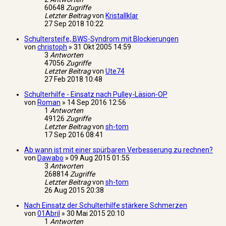
60648
Zugriffe
Letzter Beitrag
von
Kristallklar
27 Sep 2018 10:22
Schultersteife, BWS-Syndrom mit Blockierungen
von
christoph
»
31 Okt 2005 14:59
3
Antworten
47056
Zugriffe
Letzter Beitrag
von
Ute74
27 Feb 2018 10:48
Schulterhilfe - Einsatz nach Pulley-Läsion-OP
von
Roman
»
14 Sep 2016 12:56
1
Antworten
49126
Zugriffe
Letzter Beitrag
von
sh-tom
17 Sep 2016 08:41
Ab wann ist mit einer spürbaren Verbesserung zu rechnen?
von
Dawabo
»
09 Aug 2015 01:55
3
Antworten
268814
Zugriffe
Letzter Beitrag
von
sh-tom
26 Aug 2015 20:38
Nach Einsatz der Schulterhilfe stärkere Schmerzen
von
01Abril
»
30 Mai 2015 20:10
1
Antworten