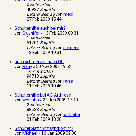
0
Antworten
40927
Zugriffe
Letzter Beitrag
von
meol
27 Feb 2009 15:44
Schulterhilfe auch bei mir?
von
Gwynifer
»
13 Feb 2009 09:31
1
Antworten
51701
Zugriffe
Letzter Beitrag
von
schneini
13 Feb 2009 19:31
noch schmerzen nach OP
von
Reny
»
30 Nov 2008 19:52
14
Antworten
94713
Zugriffe
Letzter Beitrag
von
ronja
11 Feb 2009 10:46
Schulterhilfe bei AC-Arthrose
von
whblaha
»
29 Jan 2009 17:40
2
Antworten
88533
Zugriffe
Letzter Beitrag
von
whblaha
01 Feb 2009 13:26
Schulterblatt/Armsyndrom???
von
Michael
»
16 Jan 2009 09:30