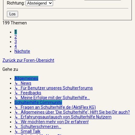
Richtung:
199 Themen
1
2
3
4
Nächste
Zurück zur Foren-Übersicht
Gehe zu
Allgemeines
↳ News
↳ Für Benutzer unseres Schulterforums
↳ Feedbacks
↳ Meine Erfolge mit der Schulterhilfe...
Schulterhilfe Community
↳ Fragen an Schulterhilfe.de (AktiFlex KG)
↳ Allgemeines über 'Die Schulterhilfe', Hilft Sie bei Dir auch?
↳ Erfahrungsaustausch von Schulterhilfe Nutzern
↳ Wir möchten mehr von Dir erfahren!
↳ Schulterschmerzen...
↳ Small Talk