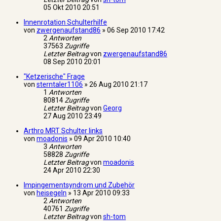
05 Okt 2010 20:51
Innenrotation Schulterhilfe
von
zwergenaufstand86
»
06 Sep 2010 17:42
2
Antworten
37563
Zugriffe
Letzter Beitrag
von
zwergenaufstand86
08 Sep 2010 20:01
"Ketzerische" Frage
von
sterntaler1106
»
26 Aug 2010 21:17
1
Antworten
80814
Zugriffe
Letzter Beitrag
von
Georg
27 Aug 2010 23:49
Arthro MRT Schulter links
von
moadonis
»
09 Apr 2010 10:40
3
Antworten
58828
Zugriffe
Letzter Beitrag
von
moadonis
24 Apr 2010 22:30
Impingementsyndrom und Zubehör
von
heisegeln
»
13 Apr 2010 09:33
2
Antworten
40761
Zugriffe
Letzter Beitrag
von
sh-tom