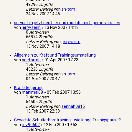
49296
Zugriffe
Letzter Beitrag
von
sh-tom
24 Nov 2007 14:45
servus bin jetzt neu hier und möchte mich gerne vorstllen
von
jerry-seim
»
13 Nov 2007 14:18
0
Antworten
66874
Zugriffe
Letzter Beitrag
von
jerry-seim
13 Nov 2007 14:18
Allgemein zu Kraft und Trainingsumstellung....
von
oneforme
»
01 Apr 2007 17:23
1
Antworten
45236
Zugriffe
Letzter Beitrag
von
sh-tom
04 Apr 2007 20:47
Kraftsteigerung
von
manimal68
»
05 Feb 2007 13:56
1
Antworten
54505
Zugriffe
Letzter Beitrag
von
sennah0815
13 Feb 2007 22:38
Gewichte Schulterhorntraining - wie lange Trainigspause?
von
mz90602
»
12 Feb 2007 19:53
1
Antworten