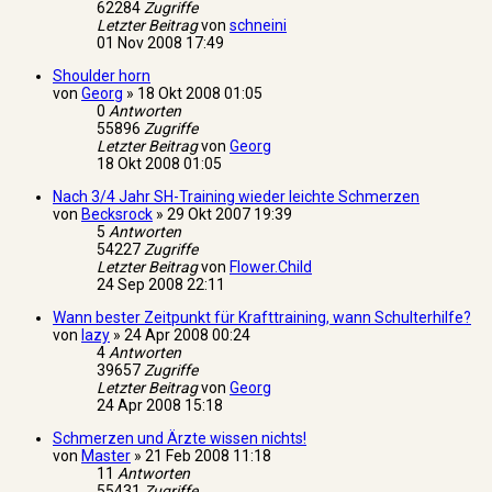
62284
Zugriffe
Letzter Beitrag
von
schneini
01 Nov 2008 17:49
Shoulder horn
von
Georg
»
18 Okt 2008 01:05
0
Antworten
55896
Zugriffe
Letzter Beitrag
von
Georg
18 Okt 2008 01:05
Nach 3/4 Jahr SH-Training wieder leichte Schmerzen
von
Becksrock
»
29 Okt 2007 19:39
5
Antworten
54227
Zugriffe
Letzter Beitrag
von
Flower.Child
24 Sep 2008 22:11
Wann bester Zeitpunkt für Krafttraining, wann Schulterhilfe?
von
lazy
»
24 Apr 2008 00:24
4
Antworten
39657
Zugriffe
Letzter Beitrag
von
Georg
24 Apr 2008 15:18
Schmerzen und Ärzte wissen nichts!
von
Master
»
21 Feb 2008 11:18
11
Antworten
55431
Zugriffe