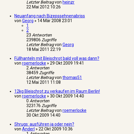
Letzter Beitrag
von
heinzr
22 Mai 2012 10:26
Neuanfang nach Bizepssehnenabriss
von
Georg
»
14 Mär 2008 23:01
1
2
23
Antworten
239806
Zugriffe
Letzter Beitrag
von
Georg
18 Mai 2011 22:19
Füllhanteln mit Bleischrot bald voll was dann?
von
roemerlocke
»
29 Okt 2009 19:41
2
Antworten
38459
Zugriffe
Letzter Beitrag
von
thomas51
12 Mai 2011 11:08
12kg Bleischrot zu verkaufen im Raum Berlin!
von
roemerlocke
»
30 Okt 2009 14:40
0
Antworten
323176
Zugriffe
Letzter Beitrag
von
roemerlocke
30 Okt 2009 14:40
Shrugs: ausführen ja oder nein?
von
Anderl
»
22 Okt 2009 10:36
1
Antworten