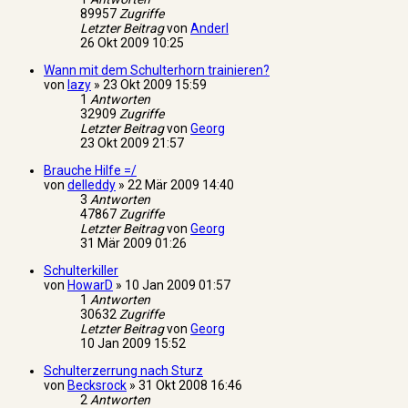
89957
Zugriffe
Letzter Beitrag
von
Anderl
26 Okt 2009 10:25
Wann mit dem Schulterhorn trainieren?
von
lazy
»
23 Okt 2009 15:59
1
Antworten
32909
Zugriffe
Letzter Beitrag
von
Georg
23 Okt 2009 21:57
Brauche Hilfe =/
von
delleddy
»
22 Mär 2009 14:40
3
Antworten
47867
Zugriffe
Letzter Beitrag
von
Georg
31 Mär 2009 01:26
Schulterkiller
von
HowarD
»
10 Jan 2009 01:57
1
Antworten
30632
Zugriffe
Letzter Beitrag
von
Georg
10 Jan 2009 15:52
Schulterzerrung nach Sturz
von
Becksrock
»
31 Okt 2008 16:46
2
Antworten