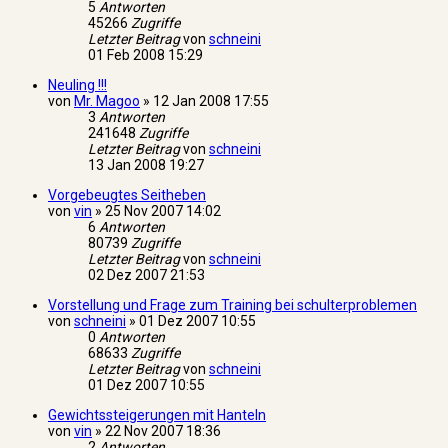
5
Antworten
45266
Zugriffe
Letzter Beitrag
von
schneini
01 Feb 2008 15:29
Neuling !!!
von
Mr. Magoo
»
12 Jan 2008 17:55
3
Antworten
241648
Zugriffe
Letzter Beitrag
von
schneini
13 Jan 2008 19:27
Vorgebeugtes Seitheben
von
vin
»
25 Nov 2007 14:02
6
Antworten
80739
Zugriffe
Letzter Beitrag
von
schneini
02 Dez 2007 21:53
Vorstellung und Frage zum Training bei schulterproblemen
von
schneini
»
01 Dez 2007 10:55
0
Antworten
68633
Zugriffe
Letzter Beitrag
von
schneini
01 Dez 2007 10:55
Gewichtssteigerungen mit Hanteln
von
vin
»
22 Nov 2007 18:36
2
Antworten