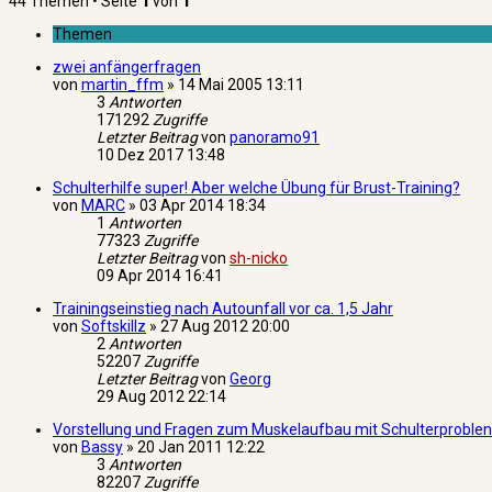
44 Themen • Seite
1
von
1
Themen
zwei anfängerfragen
von
martin_ffm
»
14 Mai 2005 13:11
3
Antworten
171292
Zugriffe
Letzter Beitrag
von
panoramo91
10 Dez 2017 13:48
Schulterhilfe super! Aber welche Übung für Brust-Training?
von
MARC
»
03 Apr 2014 18:34
1
Antworten
77323
Zugriffe
Letzter Beitrag
von
sh-nicko
09 Apr 2014 16:41
Trainingseinstieg nach Autounfall vor ca. 1,5 Jahr
von
Softskillz
»
27 Aug 2012 20:00
2
Antworten
52207
Zugriffe
Letzter Beitrag
von
Georg
29 Aug 2012 22:14
Vorstellung und Fragen zum Muskelaufbau mit Schulterproblen
von
Bassy
»
20 Jan 2011 12:22
3
Antworten
82207
Zugriffe