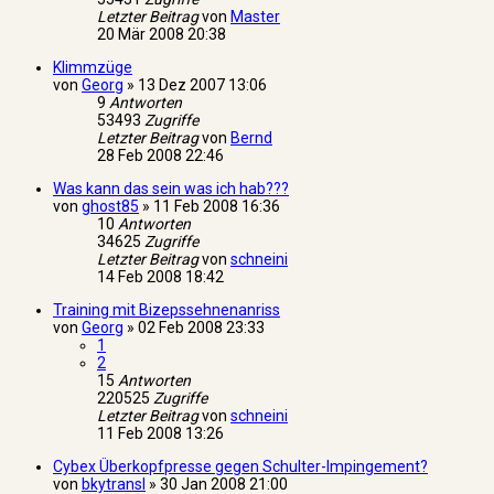
Letzter Beitrag
von
Master
20 Mär 2008 20:38
Klimmzüge
von
Georg
»
13 Dez 2007 13:06
9
Antworten
53493
Zugriffe
Letzter Beitrag
von
Bernd
28 Feb 2008 22:46
Was kann das sein was ich hab???
von
ghost85
»
11 Feb 2008 16:36
10
Antworten
34625
Zugriffe
Letzter Beitrag
von
schneini
14 Feb 2008 18:42
Training mit Bizepssehnenanriss
von
Georg
»
02 Feb 2008 23:33
1
2
15
Antworten
220525
Zugriffe
Letzter Beitrag
von
schneini
11 Feb 2008 13:26
Cybex Überkopfpresse gegen Schulter-Impingement?
von
bkytransl
»
30 Jan 2008 21:00