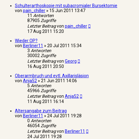
Schulterarthoskopie mit subacromialer Bursektomie
von
pain_chiller
»
15 Jun 2011 13:47
11
Antworten
87905
Zugriffe
Letzter Beitrag
von
pain_chiller
17 Aug 2011 15:20
Wieder OP?
von
Berliner11
»
20 Jul 2011 15:34
3
Antworten
30002
Zugriffe
Letzter Beitrag
von
Georg
16 Aug 2011 20:50
Oberarmbruch und evtl. Axillarisläsion
von
Anja52
»
21 Jun 2011 14:06
5
Antworten
45966
Zugriffe
Letzter Beitrag
von
Anja52
11 Aug 2011 16:14
Altersangabe zum Beitrag
von
Berliner11
»
24 Jul 2011 19:28
0
Antworten
46054
Zugriffe
Letzter Beitrag
von
Berliner11
24 Jul 2011 19:28