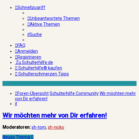
Schnellzugriff
Unbeantwortete Themen
Aktive Themen
Suche
FAQ
Anmelden
Registrieren
Zu Schulterhilfe.de
Schulterhilfe® kaufen
Schulterschmerzen Tipps
Foren-Übersicht
Schulterhilfe Community
Wir möchten mehr
von Dir erfahren!
Suche
Wir möchten mehr von Dir erfahren!
Moderatoren:
sh-tom
,
sh-nicko
Neues Thema