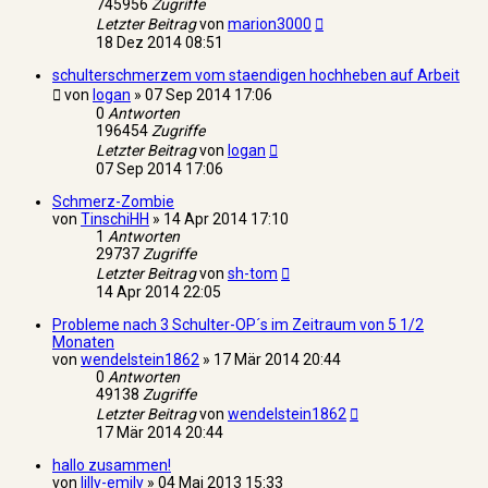
745956
Zugriffe
Letzter Beitrag
von
marion3000
18 Dez 2014 08:51
schulterschmerzem vom staendigen hochheben auf Arbeit
von
logan
»
07 Sep 2014 17:06
0
Antworten
196454
Zugriffe
Letzter Beitrag
von
logan
07 Sep 2014 17:06
Schmerz-Zombie
von
TinschiHH
»
14 Apr 2014 17:10
1
Antworten
29737
Zugriffe
Letzter Beitrag
von
sh-tom
14 Apr 2014 22:05
Probleme nach 3 Schulter-OP´s im Zeitraum von 5 1/2
Monaten
von
wendelstein1862
»
17 Mär 2014 20:44
0
Antworten
49138
Zugriffe
Letzter Beitrag
von
wendelstein1862
17 Mär 2014 20:44
hallo zusammen!
von
lilly-emily
»
04 Mai 2013 15:33