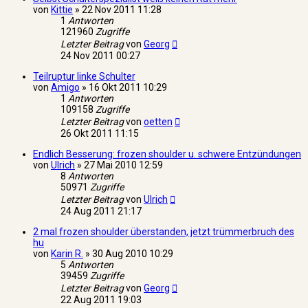
von
Kittie
»
22 Nov 2011 11:28
1
Antworten
121960
Zugriffe
Letzter Beitrag
von
Georg
24 Nov 2011 00:27
Teilruptur linke Schulter
von
Amigo
»
16 Okt 2011 10:29
1
Antworten
109158
Zugriffe
Letzter Beitrag
von
oetten
26 Okt 2011 11:15
Endlich Besserung: frozen shoulder u. schwere Entzündungen
von
Ulrich
»
27 Mai 2010 12:59
8
Antworten
50971
Zugriffe
Letzter Beitrag
von
Ulrich
24 Aug 2011 21:17
2 mal frozen shoulder überstanden, jetzt trümmerbruch des
hu
von
Karin R.
»
30 Aug 2010 10:29
5
Antworten
39459
Zugriffe
Letzter Beitrag
von
Georg
22 Aug 2011 19:03