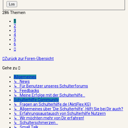
286 Themen
1
2
3
4
5
6
Nächste
Zurück zur Foren-Übersicht
Gehe zu
Allgemeines
↳ News
↳ Für Benutzer unseres Schulterforums
↳ Feedbacks
↳ Meine Erfolge mit der Schulterhilfe...
Schulterhilfe Community
↳ Fragen an Schulterhilfe.de (AktiFlex KG)
↳ Allgemeines über 'Die Schulterhilfe', Hilft Sie bei Dir auch?
↳ Erfahrungsaustausch von Schulterhilfe Nutzern
↳ Wir möchten mehr von Dir erfahren!
↳ Schulterschmerzen...
↳ Small Talk