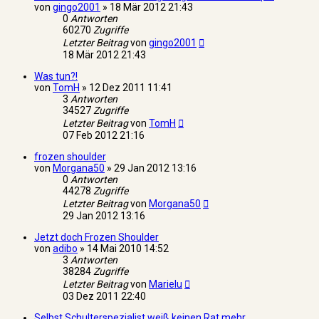
von
gingo2001
»
18 Mär 2012 21:43
0
Antworten
60270
Zugriffe
Letzter Beitrag
von
gingo2001
18 Mär 2012 21:43
Was tun?!
von
TomH
»
12 Dez 2011 11:41
3
Antworten
34527
Zugriffe
Letzter Beitrag
von
TomH
07 Feb 2012 21:16
frozen shoulder
von
Morgana50
»
29 Jan 2012 13:16
0
Antworten
44278
Zugriffe
Letzter Beitrag
von
Morgana50
29 Jan 2012 13:16
Jetzt doch Frozen Shoulder
von
adibo
»
14 Mai 2010 14:52
3
Antworten
38284
Zugriffe
Letzter Beitrag
von
Marielu
03 Dez 2011 22:40
Selbst Schulterspezialist weiß keinen Rat mehr