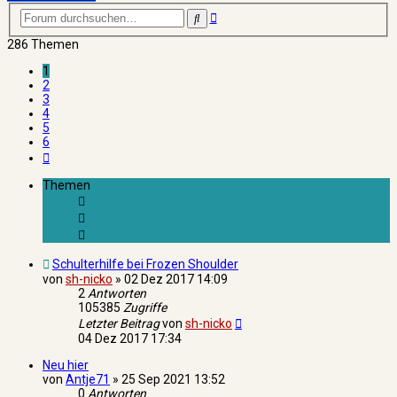
Erweiterte
Suche
Suche
286 Themen
1
2
3
4
5
6
Nächste
Themen
Schulterhilfe bei Frozen Shoulder
von
sh-nicko
»
02 Dez 2017 14:09
2
Antworten
105385
Zugriffe
Letzter Beitrag
von
sh-nicko
04 Dez 2017 17:34
Neu hier
von
Antje71
»
25 Sep 2021 13:52
0
Antworten