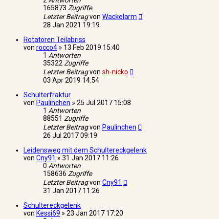
2
Antworten
165873
Zugriffe
Letzter Beitrag
von
Wackelarm
28 Jan 2021 19:19
Rotatoren Teilabriss
von
rocco4
»
13 Feb 2019 15:40
1
Antworten
35322
Zugriffe
Letzter Beitrag
von
sh-nicko
03 Apr 2019 14:54
Schulterfraktur
von
Paulinchen
»
25 Jul 2017 15:08
1
Antworten
88551
Zugriffe
Letzter Beitrag
von
Paulinchen
26 Jul 2017 09:19
Leidensweg mit dem Schultereckgelenk
von
Cny91
»
31 Jan 2017 11:26
0
Antworten
158636
Zugriffe
Letzter Beitrag
von
Cny91
31 Jan 2017 11:26
Schultereckgelenk
von
Kessi69
»
23 Jan 2017 17:20