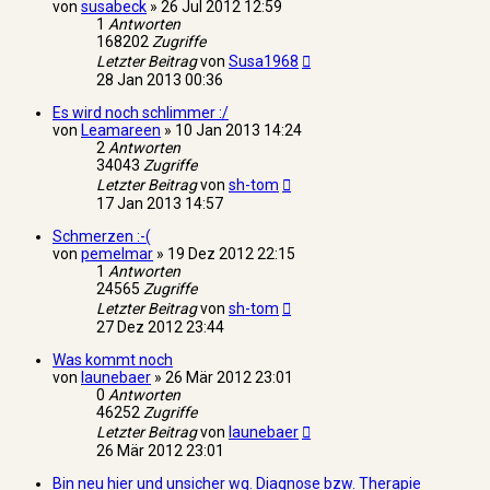
von
susabeck
»
26 Jul 2012 12:59
1
Antworten
168202
Zugriffe
Letzter Beitrag
von
Susa1968
28 Jan 2013 00:36
Es wird noch schlimmer :/
von
Leamareen
»
10 Jan 2013 14:24
2
Antworten
34043
Zugriffe
Letzter Beitrag
von
sh-tom
17 Jan 2013 14:57
Schmerzen :-(
von
pemelmar
»
19 Dez 2012 22:15
1
Antworten
24565
Zugriffe
Letzter Beitrag
von
sh-tom
27 Dez 2012 23:44
Was kommt noch
von
launebaer
»
26 Mär 2012 23:01
0
Antworten
46252
Zugriffe
Letzter Beitrag
von
launebaer
26 Mär 2012 23:01
Bin neu hier und unsicher wg. Diagnose bzw. Therapie