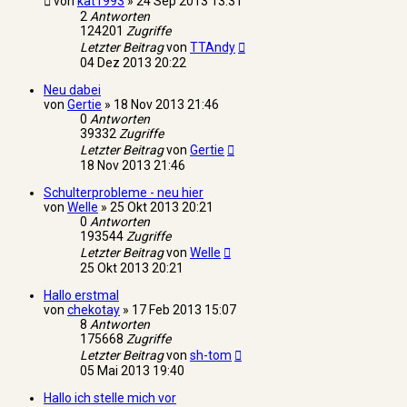
von
kat1993
»
24 Sep 2013 13:31
2
Antworten
124201
Zugriffe
Letzter Beitrag
von
TTAndy
04 Dez 2013 20:22
Neu dabei
von
Gertie
»
18 Nov 2013 21:46
0
Antworten
39332
Zugriffe
Letzter Beitrag
von
Gertie
18 Nov 2013 21:46
Schulterprobleme - neu hier
von
Welle
»
25 Okt 2013 20:21
0
Antworten
193544
Zugriffe
Letzter Beitrag
von
Welle
25 Okt 2013 20:21
Hallo erstmal
von
chekotay
»
17 Feb 2013 15:07
8
Antworten
175668
Zugriffe
Letzter Beitrag
von
sh-tom
05 Mai 2013 19:40
Hallo ich stelle mich vor