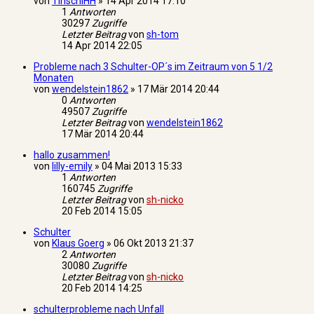
von
TinschiHH
»
14 Apr 2014 17:10
1
Antworten
30297
Zugriffe
Letzter Beitrag
von
sh-tom
14 Apr 2014 22:05
Probleme nach 3 Schulter-OP´s im Zeitraum von 5 1/2
Monaten
von
wendelstein1862
»
17 Mär 2014 20:44
0
Antworten
49507
Zugriffe
Letzter Beitrag
von
wendelstein1862
17 Mär 2014 20:44
hallo zusammen!
von
lilly-emily
»
04 Mai 2013 15:33
1
Antworten
160745
Zugriffe
Letzter Beitrag
von
sh-nicko
20 Feb 2014 15:05
Schulter
von
Klaus Goerg
»
06 Okt 2013 21:37
2
Antworten
30080
Zugriffe
Letzter Beitrag
von
sh-nicko
20 Feb 2014 14:25
schulterprobleme nach Unfall