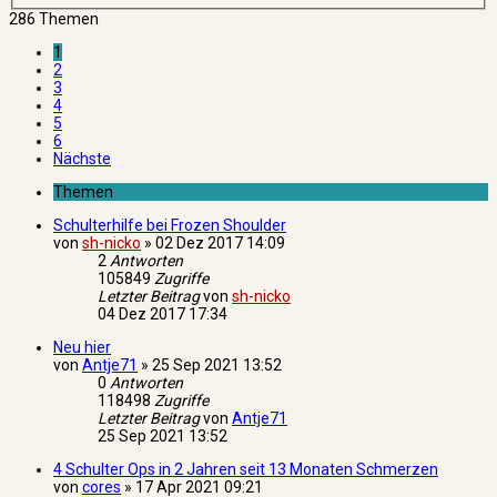
286 Themen
1
2
3
4
5
6
Nächste
Themen
Schulterhilfe bei Frozen Shoulder
von
sh-nicko
»
02 Dez 2017 14:09
2
Antworten
105849
Zugriffe
Letzter Beitrag
von
sh-nicko
04 Dez 2017 17:34
Neu hier
von
Antje71
»
25 Sep 2021 13:52
0
Antworten
118498
Zugriffe
Letzter Beitrag
von
Antje71
25 Sep 2021 13:52
4 Schulter Ops in 2 Jahren seit 13 Monaten Schmerzen
von
cores
»
17 Apr 2021 09:21