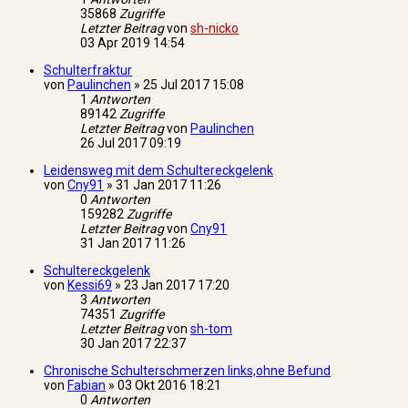
35868
Zugriffe
Letzter Beitrag
von
sh-nicko
03 Apr 2019 14:54
Schulterfraktur
von
Paulinchen
»
25 Jul 2017 15:08
1
Antworten
89142
Zugriffe
Letzter Beitrag
von
Paulinchen
26 Jul 2017 09:19
Leidensweg mit dem Schultereckgelenk
von
Cny91
»
31 Jan 2017 11:26
0
Antworten
159282
Zugriffe
Letzter Beitrag
von
Cny91
31 Jan 2017 11:26
Schultereckgelenk
von
Kessi69
»
23 Jan 2017 17:20
3
Antworten
74351
Zugriffe
Letzter Beitrag
von
sh-tom
30 Jan 2017 22:37
Chronische Schulterschmerzen links,ohne Befund
von
Fabian
»
03 Okt 2016 18:21
0
Antworten