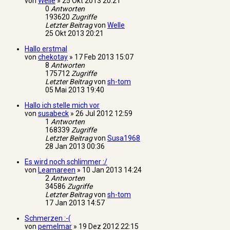
von
Welle
»
25 Okt 2013 20:21
0
Antworten
193620
Zugriffe
Letzter Beitrag
von
Welle
25 Okt 2013 20:21
Hallo erstmal
von
chekotay
»
17 Feb 2013 15:07
8
Antworten
175712
Zugriffe
Letzter Beitrag
von
sh-tom
05 Mai 2013 19:40
Hallo ich stelle mich vor
von
susabeck
»
26 Jul 2012 12:59
1
Antworten
168339
Zugriffe
Letzter Beitrag
von
Susa1968
28 Jan 2013 00:36
Es wird noch schlimmer :/
von
Leamareen
»
10 Jan 2013 14:24
2
Antworten
34586
Zugriffe
Letzter Beitrag
von
sh-tom
17 Jan 2013 14:57
Schmerzen :-(
von
pemelmar
»
19 Dez 2012 22:15