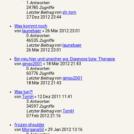
1
Antworten
24785
Zugriffe
Letzter Beitrag
von
sh-tom
27 Dez 2012 23:44
Was kommt noch
von
launebaer
»
26 Mär 2012 23:01
0
Antworten
46535
Zugriffe
Letzter Beitrag
von
launebaer
26 Mär 2012 23:01
Bin neu hier und unsicher wg. Diagnose bzw. Therapie
von
gingo2001
»
18 Mär 2012 21:43
0
Antworten
60776
Zugriffe
Letzter Beitrag
von
gingo2001
18 Mär 2012 21:43
Was tun?!
von
TomH
»
12 Dez 2011 11:41
3
Antworten
34597
Zugriffe
Letzter Beitrag
von
TomH
07 Feb 2012 21:16
frozen shoulder
von
Morgana50
»
29 Jan 2012 13:16