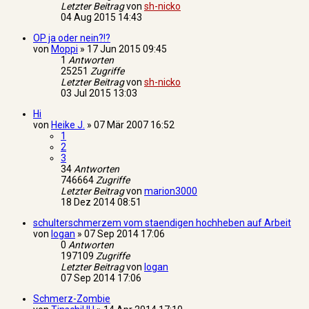
Letzter Beitrag
von
sh-nicko
04 Aug 2015 14:43
OP ja oder nein?!?
von
Moppi
»
17 Jun 2015 09:45
1
Antworten
25251
Zugriffe
Letzter Beitrag
von
sh-nicko
03 Jul 2015 13:03
Hi
von
Heike J.
»
07 Mär 2007 16:52
1
2
3
34
Antworten
746664
Zugriffe
Letzter Beitrag
von
marion3000
18 Dez 2014 08:51
schulterschmerzem vom staendigen hochheben auf Arbeit
von
logan
»
07 Sep 2014 17:06
0
Antworten
197109
Zugriffe
Letzter Beitrag
von
logan
07 Sep 2014 17:06
Schmerz-Zombie