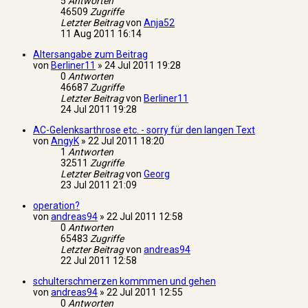
5
Antworten
46509
Zugriffe
Letzter Beitrag
von
Anja52
11 Aug 2011 16:14
Altersangabe zum Beitrag
von
Berliner11
»
24 Jul 2011 19:28
0
Antworten
46687
Zugriffe
Letzter Beitrag
von
Berliner11
24 Jul 2011 19:28
AC-Gelenksarthrose etc. - sorry für den langen Text
von
AngyK
»
22 Jul 2011 18:20
1
Antworten
32511
Zugriffe
Letzter Beitrag
von
Georg
23 Jul 2011 21:09
operation?
von
andreas94
»
22 Jul 2011 12:58
0
Antworten
65483
Zugriffe
Letzter Beitrag
von
andreas94
22 Jul 2011 12:58
schulterschmerzen kommmen und gehen
von
andreas94
»
22 Jul 2011 12:55
0
Antworten