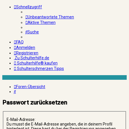
Schnellzugriff
Unbeantwortete Themen
Aktive Themen
Suche
FAQ
Anmelden
Registrieren
Zu Schulterhilfe.de
Schulterhilfe® kaufen
Schulterschmerzen Tipps
Foren-Übersicht
Suche
Passwort zurücksetzen
E-Mail-Adresse:
Du musst die E-Mail-Adresse angeben, die in deinem Profil
hinterlegt ist. Diese hast du bei der Registrierung angegeben