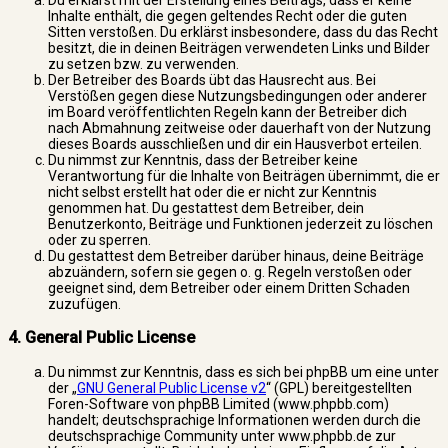
Du erklärst mit der Erstellung eines Beitrags, dass er keine
Inhalte enthält, die gegen geltendes Recht oder die guten
Sitten verstoßen. Du erklärst insbesondere, dass du das Recht
besitzt, die in deinen Beiträgen verwendeten Links und Bilder
zu setzen bzw. zu verwenden.
Der Betreiber des Boards übt das Hausrecht aus. Bei
Verstößen gegen diese Nutzungsbedingungen oder anderer
im Board veröffentlichten Regeln kann der Betreiber dich
nach Abmahnung zeitweise oder dauerhaft von der Nutzung
dieses Boards ausschließen und dir ein Hausverbot erteilen.
Du nimmst zur Kenntnis, dass der Betreiber keine
Verantwortung für die Inhalte von Beiträgen übernimmt, die er
nicht selbst erstellt hat oder die er nicht zur Kenntnis
genommen hat. Du gestattest dem Betreiber, dein
Benutzerkonto, Beiträge und Funktionen jederzeit zu löschen
oder zu sperren.
Du gestattest dem Betreiber darüber hinaus, deine Beiträge
abzuändern, sofern sie gegen o. g. Regeln verstoßen oder
geeignet sind, dem Betreiber oder einem Dritten Schaden
zuzufügen.
4. General Public License
Du nimmst zur Kenntnis, dass es sich bei phpBB um eine unter
der „
GNU General Public License v2
“ (GPL) bereitgestellten
Foren-Software von phpBB Limited (www.phpbb.com)
handelt; deutschsprachige Informationen werden durch die
deutschsprachige Community unter www.phpbb.de zur