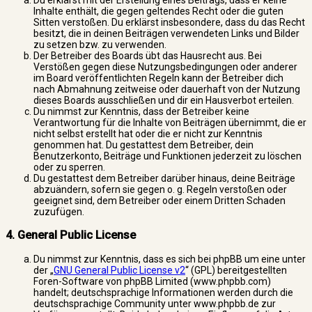
Du erklärst mit der Erstellung eines Beitrags, dass er keine
Inhalte enthält, die gegen geltendes Recht oder die guten
Sitten verstoßen. Du erklärst insbesondere, dass du das Recht
besitzt, die in deinen Beiträgen verwendeten Links und Bilder
zu setzen bzw. zu verwenden.
Der Betreiber des Boards übt das Hausrecht aus. Bei
Verstößen gegen diese Nutzungsbedingungen oder anderer
im Board veröffentlichten Regeln kann der Betreiber dich
nach Abmahnung zeitweise oder dauerhaft von der Nutzung
dieses Boards ausschließen und dir ein Hausverbot erteilen.
Du nimmst zur Kenntnis, dass der Betreiber keine
Verantwortung für die Inhalte von Beiträgen übernimmt, die er
nicht selbst erstellt hat oder die er nicht zur Kenntnis
genommen hat. Du gestattest dem Betreiber, dein
Benutzerkonto, Beiträge und Funktionen jederzeit zu löschen
oder zu sperren.
Du gestattest dem Betreiber darüber hinaus, deine Beiträge
abzuändern, sofern sie gegen o. g. Regeln verstoßen oder
geeignet sind, dem Betreiber oder einem Dritten Schaden
zuzufügen.
4. General Public License
Du nimmst zur Kenntnis, dass es sich bei phpBB um eine unter
der „
GNU General Public License v2
“ (GPL) bereitgestellten
Foren-Software von phpBB Limited (www.phpbb.com)
handelt; deutschsprachige Informationen werden durch die
deutschsprachige Community unter www.phpbb.de zur