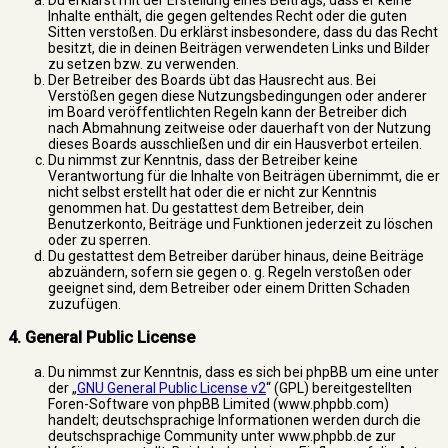
Du erklärst mit der Erstellung eines Beitrags, dass er keine
Inhalte enthält, die gegen geltendes Recht oder die guten
Sitten verstoßen. Du erklärst insbesondere, dass du das Recht
besitzt, die in deinen Beiträgen verwendeten Links und Bilder
zu setzen bzw. zu verwenden.
Der Betreiber des Boards übt das Hausrecht aus. Bei
Verstößen gegen diese Nutzungsbedingungen oder anderer
im Board veröffentlichten Regeln kann der Betreiber dich
nach Abmahnung zeitweise oder dauerhaft von der Nutzung
dieses Boards ausschließen und dir ein Hausverbot erteilen.
Du nimmst zur Kenntnis, dass der Betreiber keine
Verantwortung für die Inhalte von Beiträgen übernimmt, die er
nicht selbst erstellt hat oder die er nicht zur Kenntnis
genommen hat. Du gestattest dem Betreiber, dein
Benutzerkonto, Beiträge und Funktionen jederzeit zu löschen
oder zu sperren.
Du gestattest dem Betreiber darüber hinaus, deine Beiträge
abzuändern, sofern sie gegen o. g. Regeln verstoßen oder
geeignet sind, dem Betreiber oder einem Dritten Schaden
zuzufügen.
4. General Public License
Du nimmst zur Kenntnis, dass es sich bei phpBB um eine unter
der „
GNU General Public License v2
“ (GPL) bereitgestellten
Foren-Software von phpBB Limited (www.phpbb.com)
handelt; deutschsprachige Informationen werden durch die
deutschsprachige Community unter www.phpbb.de zur