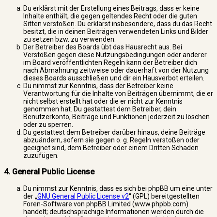
Du erklärst mit der Erstellung eines Beitrags, dass er keine
Inhalte enthält, die gegen geltendes Recht oder die guten
Sitten verstoßen. Du erklärst insbesondere, dass du das Recht
besitzt, die in deinen Beiträgen verwendeten Links und Bilder
zu setzen bzw. zu verwenden.
Der Betreiber des Boards übt das Hausrecht aus. Bei
Verstößen gegen diese Nutzungsbedingungen oder anderer
im Board veröffentlichten Regeln kann der Betreiber dich
nach Abmahnung zeitweise oder dauerhaft von der Nutzung
dieses Boards ausschließen und dir ein Hausverbot erteilen.
Du nimmst zur Kenntnis, dass der Betreiber keine
Verantwortung für die Inhalte von Beiträgen übernimmt, die er
nicht selbst erstellt hat oder die er nicht zur Kenntnis
genommen hat. Du gestattest dem Betreiber, dein
Benutzerkonto, Beiträge und Funktionen jederzeit zu löschen
oder zu sperren.
Du gestattest dem Betreiber darüber hinaus, deine Beiträge
abzuändern, sofern sie gegen o. g. Regeln verstoßen oder
geeignet sind, dem Betreiber oder einem Dritten Schaden
zuzufügen.
4. General Public License
Du nimmst zur Kenntnis, dass es sich bei phpBB um eine unter
der „
GNU General Public License v2
“ (GPL) bereitgestellten
Foren-Software von phpBB Limited (www.phpbb.com)
handelt; deutschsprachige Informationen werden durch die