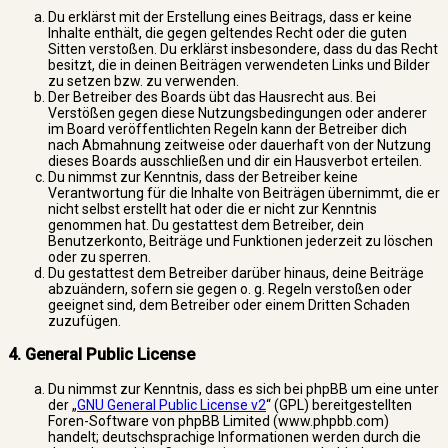
Du erklärst mit der Erstellung eines Beitrags, dass er keine
Inhalte enthält, die gegen geltendes Recht oder die guten
Sitten verstoßen. Du erklärst insbesondere, dass du das Recht
besitzt, die in deinen Beiträgen verwendeten Links und Bilder
zu setzen bzw. zu verwenden.
Der Betreiber des Boards übt das Hausrecht aus. Bei
Verstößen gegen diese Nutzungsbedingungen oder anderer
im Board veröffentlichten Regeln kann der Betreiber dich
nach Abmahnung zeitweise oder dauerhaft von der Nutzung
dieses Boards ausschließen und dir ein Hausverbot erteilen.
Du nimmst zur Kenntnis, dass der Betreiber keine
Verantwortung für die Inhalte von Beiträgen übernimmt, die er
nicht selbst erstellt hat oder die er nicht zur Kenntnis
genommen hat. Du gestattest dem Betreiber, dein
Benutzerkonto, Beiträge und Funktionen jederzeit zu löschen
oder zu sperren.
Du gestattest dem Betreiber darüber hinaus, deine Beiträge
abzuändern, sofern sie gegen o. g. Regeln verstoßen oder
geeignet sind, dem Betreiber oder einem Dritten Schaden
zuzufügen.
4. General Public License
Du nimmst zur Kenntnis, dass es sich bei phpBB um eine unter
der „
GNU General Public License v2
“ (GPL) bereitgestellten
Foren-Software von phpBB Limited (www.phpbb.com)
handelt; deutschsprachige Informationen werden durch die