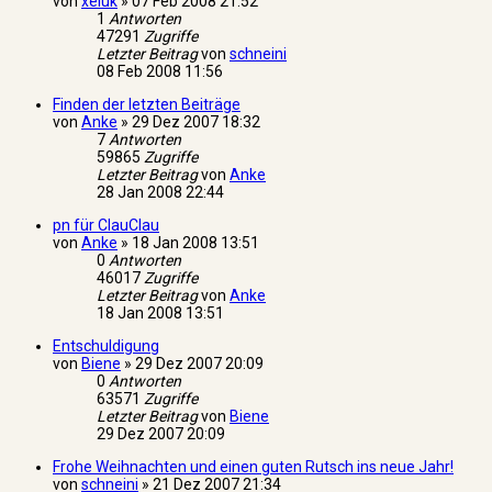
von
xeluk
»
07 Feb 2008 21:52
1
Antworten
47291
Zugriffe
Letzter Beitrag
von
schneini
08 Feb 2008 11:56
Finden der letzten Beiträge
von
Anke
»
29 Dez 2007 18:32
7
Antworten
59865
Zugriffe
Letzter Beitrag
von
Anke
28 Jan 2008 22:44
pn für ClauClau
von
Anke
»
18 Jan 2008 13:51
0
Antworten
46017
Zugriffe
Letzter Beitrag
von
Anke
18 Jan 2008 13:51
Entschuldigung
von
Biene
»
29 Dez 2007 20:09
0
Antworten
63571
Zugriffe
Letzter Beitrag
von
Biene
29 Dez 2007 20:09
Frohe Weihnachten und einen guten Rutsch ins neue Jahr!
von
schneini
»
21 Dez 2007 21:34