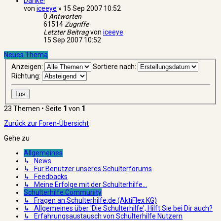
Danke!
von
iceeye
»
15 Sep 2007 10:52
0
Antworten
61514
Zugriffe
Letzter Beitrag
von
iceeye
15 Sep 2007 10:52
Neues Thema
Anzeigen:
Sortiere nach:
Richtung:
23 Themen • Seite
1
von
1
Zurück zur Foren-Übersicht
Gehe zu
Allgemeines
↳ News
↳ Für Benutzer unseres Schulterforums
↳ Feedbacks
↳ Meine Erfolge mit der Schulterhilfe...
Schulterhilfe Community
↳ Fragen an Schulterhilfe.de (AktiFlex KG)
↳ Allgemeines über 'Die Schulterhilfe', Hilft Sie bei Dir auch?
↳ Erfahrungsaustausch von Schulterhilfe Nutzern