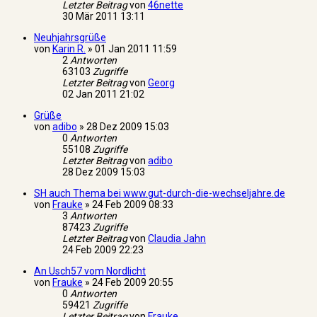
Letzter Beitrag
von
46nette
30 Mär 2011 13:11
Neuhjahrsgrüße
von
Karin R.
»
01 Jan 2011 11:59
2
Antworten
63103
Zugriffe
Letzter Beitrag
von
Georg
02 Jan 2011 21:02
Grüße
von
adibo
»
28 Dez 2009 15:03
0
Antworten
55108
Zugriffe
Letzter Beitrag
von
adibo
28 Dez 2009 15:03
SH auch Thema bei www.gut-durch-die-wechseljahre.de
von
Frauke
»
24 Feb 2009 08:33
3
Antworten
87423
Zugriffe
Letzter Beitrag
von
Claudia Jahn
24 Feb 2009 22:23
An Usch57 vom Nordlicht
von
Frauke
»
24 Feb 2009 20:55
0
Antworten
59421
Zugriffe
Letzter Beitrag
von
Frauke