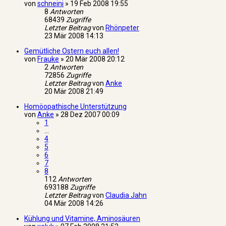
von
schneini
»
19 Feb 2008 19:55
8
Antworten
68439
Zugriffe
Letzter Beitrag
von
Rhönpeter
23 Mär 2008 14:13
Gemütliche Ostern euch allen!
von
Frauke
»
20 Mär 2008 20:12
2
Antworten
72856
Zugriffe
Letzter Beitrag
von
Anke
20 Mär 2008 21:49
Homöopathische Unterstützung
von
Anke
»
28 Dez 2007 00:09
1
…
4
5
6
7
8
112
Antworten
693188
Zugriffe
Letzter Beitrag
von
Claudia Jahn
04 Mär 2008 14:26
Kühlung und Vitamine, Aminosäuren