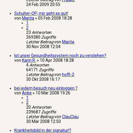
24 Feb 2009 20:55
Schulter-OP; mir geht es gut!
von
Marita
»
05 Feb 2008 18:28
1
2
23
Antworten
269380
Zugriffe
Letzter Beitrag
von
Marita
30 Nov 2008 12:04
Ist unser Gesundheitssystem noch zu verstehen?
von
Karin R.
»
10 Apr 2008 18:28
4
Antworten
64171
Zugriffe
Letzter Beitrag
von
hoffi-2
30 Okt 2008 16:17
bei jedem besuch neu einloggen ?
von
Anke
»
10 Mär 2008 19:26
1
2
20
Antworten
239687
Zugriffe
Letzter Beitrag
von
ClauClau
30 Mär 2008 12:50
Krankheitsbild in der signatur!?