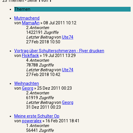
23 Themen • Seite
1
von
1
Themen
Mutmachend
von
MamaAn
»
08 Jul 2011 10:12
2
Antworten
1422191
Zugriffe
Letzter Beitrag
von
Ute74
27 Feb 2018 10:50
Vortrag über Schulterschmerzen - Flyer drucken
von
Flickflack
»
19 Jul 2011 13:29
4
Antworten
78788
Zugriffe
Letzter Beitrag
von
Ute74
27 Feb 2018 10:42
Weihnachten
von
Georg
»
25 Dez 2011 00:23
2
Antworten
61919
Zugriffe
Letzter Beitrag
von
Georg
31 Dez 2011 00:23
Meine erste Schulter Op
von
poweralex
»
16 Feb 2011 18:41
1
Antworten
56441
Zugriffe