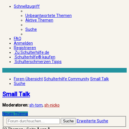
Schnellzugriff
Unbeantwortete Themen
Aktive Themen
Suche
FAQ
Anmelden
Registrieren
Zu Schulterhilfe.de
Schulterhilfe® kaufen
Schulterschmerzen Tipps
Foren-Übersicht
Schulterhilfe Community
Small Talk
Suche
Small Talk
Moderatoren:
sh-tom
,
sh-nicko
Neues Thema
Erweiterte Suche
Suche