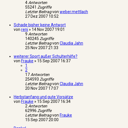
4
Antworten
55241
Zugriffe
Letzter Beitrag
von
weber.mettlach
27 Dez 2007 10:52
Schade bisher keine Antwort
von
reni
»
14 Nov 2007 19:01
9
Antworten
140245
Zugriffe
Letzter Beitrag
von
Claudia Jahn
25 Nov 2007 21:33
weiterer Sport außer Schulterhilfe?
von
Frauke
»
15 Sep 2007 16:37
1
2
17
Antworten
254593
Zugriffe
Letzter Beitrag
von
Claudia Jahn
20 Nov 2007 17:07
Herbstanfang und gute Vorsätze
von
Frauke
»
15 Sep 2007 16:34
2
Antworten
62996
Zugriffe
Letzter Beitrag
von
Frauke
15 Sep 2007 20:00