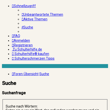
Schnellzugriff
Unbeantwortete Themen
Aktive Themen
Suche
FAQ
Anmelden
Registrieren
Zu Schulterhilfe.de
Schulterhilfe® kaufen
Schulterschmerzen Tipps
Foren-Übersicht
Suche
Suche
Suchanfrage
Suche nach Wörtern: