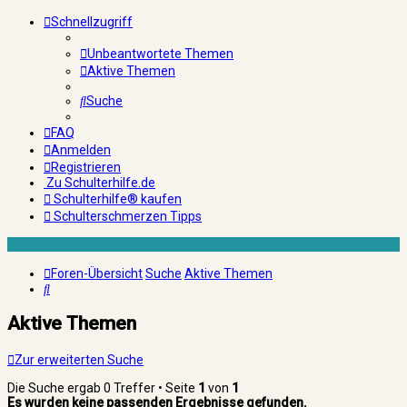
Schnellzugriff
Unbeantwortete Themen
Aktive Themen
Suche
FAQ
Anmelden
Registrieren
Zu Schulterhilfe.de
Schulterhilfe® kaufen
Schulterschmerzen Tipps
Foren-Übersicht
Suche
Aktive Themen
Suche
Aktive Themen
Zur erweiterten Suche
Die Suche ergab 0 Treffer • Seite
1
von
1
Es wurden keine passenden Ergebnisse gefunden.