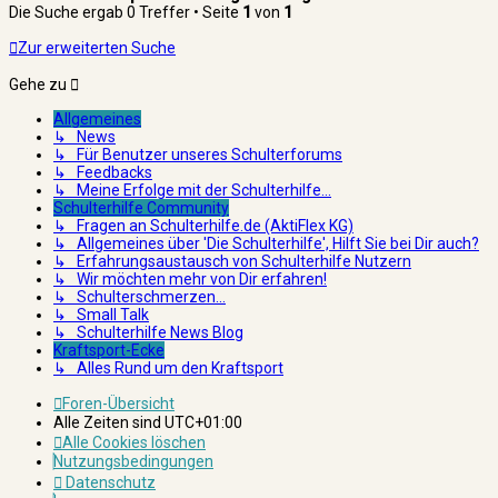
Die Suche ergab 0 Treffer • Seite
1
von
1
Zur erweiterten Suche
Gehe zu
Allgemeines
↳ News
↳ Für Benutzer unseres Schulterforums
↳ Feedbacks
↳ Meine Erfolge mit der Schulterhilfe...
Schulterhilfe Community
↳ Fragen an Schulterhilfe.de (AktiFlex KG)
↳ Allgemeines über 'Die Schulterhilfe', Hilft Sie bei Dir auch?
↳ Erfahrungsaustausch von Schulterhilfe Nutzern
↳ Wir möchten mehr von Dir erfahren!
↳ Schulterschmerzen...
↳ Small Talk
↳ Schulterhilfe News Blog
Kraftsport-Ecke
↳ Alles Rund um den Kraftsport
Foren-Übersicht
Alle Zeiten sind
UTC+01:00
Alle Cookies löschen
Nutzungsbedingungen
Datenschutz