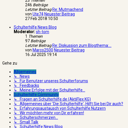
23
Themen
246
Beiträge
Letzter Beitrag
Re: Mutmachend
von
Ute74
Neuester Beitrag
27 Feb 2018 10:50
Schulterhilfe News Blog
Moderator:
sh-tom
1
Themen
97
Beiträge
Letzter Beitrag
Re: Diskussion zum Blogthema:…
von
Marco2500
Neuester Beitrag
16 Jul 2025 19:14
Gehe zu
Allgemeines
↳ News
↳ Für Benutzer unseres Schulterforums
↳ Feedbacks
↳ Meine Erfolge mit der Schulterhilfe...
Schulterhilfe Community
↳ Fragen an Schulterhilfe.de (AktiFlex KG)
↳ Allgemeines über 'Die Schulterhilfe', Hilft Sie bei Dir auch?
↳ Erfahrungsaustausch von Schulterhilfe Nutzern
↳ Wir möchten mehr von Dir erfahren!
↳ Schulterschmerzen...
↳ Small Talk
↳ Schulterhilfe News Blog