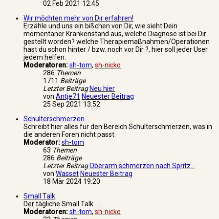
02 Feb 2021 12:45
Wir möchten mehr von Dir erfahren!
Erzähle und uns ein bißchen von Dir, wie sieht Dein
momentaner Krankenstand aus, welche Diagnose ist bei Dir
gestellt worden? welche Therapiemaßnahmen/Operationen
hast du schon hinter / bzw. noch vor Dir ?, hier soll jeder User
jedem helfen.
Moderatoren:
sh-tom
,
sh-nicko
286
Themen
1711
Beiträge
Letzter Beitrag
Neu hier
von
Antje71
Neuester Beitrag
25 Sep 2021 13:52
Schulterschmerzen...
Schreibt hier alles für den Bereich Schulterschmerzen, was in
die anderen Foren nicht passt.
Moderator:
sh-tom
63
Themen
286
Beiträge
Letzter Beitrag
Oberarm schmerzen nach Spritz…
von
Wasset
Neuester Beitrag
18 Mär 2024 19:20
Small Talk
Der tägliche Small Talk....
Moderatoren:
sh-tom
,
sh-nicko