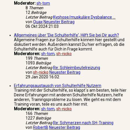
Moderator:
sh-tom
8
Themen
12
Beiträge
Letzter Beitrag
Kyphose/muskuläre Dysbalance …
von
Quax
Neuester Beitrag
06 Okt 2024 21:03
Allgemeines über 'Die Schulterhilfe', Hilft Sie bei Dir auch?
Allgemeine Fragen zur Schulterhilfe können hier gestellt und
diskutiert werden. Außerdem kannst Du hier erfragen, ob die
Schulterhilfe auch für Dich in Frage kommt.
Moderatoren:
sh-tom
,
sh-nicko
199
Themen
1093
Beiträge
Letzter Beitrag
Re: Schleimbeutelreizung
von
sh-nicko
Neuester Beitrag
29 Jan 2020 16:02
Erfahrungsaustausch von Schulterhilfe Nutzern
Training mit der Schulterhilfe, so klappt´s am besten, teile hier
Deine Erfahrungen mit anderen Schulterhilfe Nutzern, helfe
anderen, Trainingsprobleme zu lösen. Wie geht es mit dem
Training voran, teile es uns auch hier mit.
Moderatoren:
sh-tom
,
sh-nicko
166
Themen
1227
Beiträge
Letzter Beitrag
Re: Schmerzen nach SH-Training
von
RobertB
Neuester Beitrag