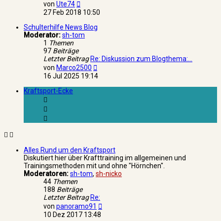
Neuester
von
Ute74
Beitrag
27 Feb 2018 10:50
Schulterhilfe News Blog
Moderator:
sh-tom
1
Themen
97
Beiträge
Letzter Beitrag
Re: Diskussion zum Blogthema:…
Neuester
von
Marco2500
Beitrag
16 Jul 2025 19:14
Kraftsport-Ecke
Alles Rund um den Kraftsport
Diskutiert hier über Krafttraining im allgemeinen und
Trainingsmethoden mit und ohne "Hörnchen".
Moderatoren:
sh-tom
,
sh-nicko
44
Themen
188
Beiträge
Letzter Beitrag
Re:
Neuester
von
panoramo91
Beitrag
10 Dez 2017 13:48