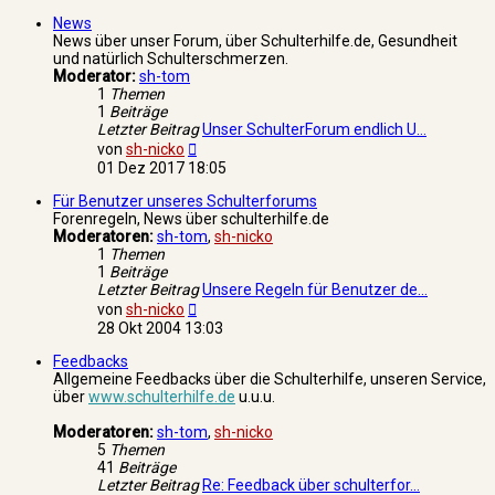
News
News über unser Forum, über Schulterhilfe.de, Gesundheit
und natürlich Schulterschmerzen.
Moderator:
sh-tom
1
Themen
1
Beiträge
Letzter Beitrag
Unser SchulterForum endlich U…
Neuester
von
sh-nicko
Beitrag
01 Dez 2017 18:05
Für Benutzer unseres Schulterforums
Forenregeln, News über schulterhilfe.de
Moderatoren:
sh-tom
,
sh-nicko
1
Themen
1
Beiträge
Letzter Beitrag
Unsere Regeln für Benutzer de…
Neuester
von
sh-nicko
Beitrag
28 Okt 2004 13:03
Feedbacks
Allgemeine Feedbacks über die Schulterhilfe, unseren Service,
über
www.schulterhilfe.de
u.u.u.
Moderatoren:
sh-tom
,
sh-nicko
5
Themen
41
Beiträge
Letzter Beitrag
Re: Feedback über schulterfor…