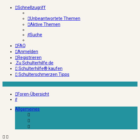
Schnellzugriff
Unbeantwortete Themen
Aktive Themen
Suche
FAQ
Anmelden
Registrieren
Zu Schulterhilfe.de
Schulterhilfe® kaufen
Schulterschmerzen Tipps
Foren-Übersicht
Suche
Allgemeines