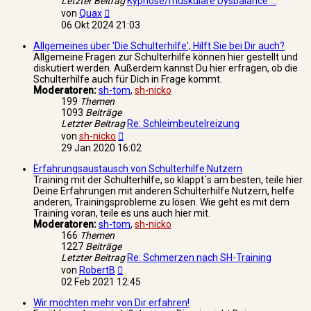
Letzter Beitrag
Kyphose/muskuläre Dysbalance …
Neuester
von
Quax
Beitrag
06 Okt 2024 21:03
Allgemeines über 'Die Schulterhilfe', Hilft Sie bei Dir auch?
Allgemeine Fragen zur Schulterhilfe können hier gestellt und
diskutiert werden. Außerdem kannst Du hier erfragen, ob die
Schulterhilfe auch für Dich in Frage kommt.
Moderatoren:
sh-tom
,
sh-nicko
199
Themen
1093
Beiträge
Letzter Beitrag
Re: Schleimbeutelreizung
Neuester
von
sh-nicko
Beitrag
29 Jan 2020 16:02
Erfahrungsaustausch von Schulterhilfe Nutzern
Training mit der Schulterhilfe, so klappt´s am besten, teile hier
Deine Erfahrungen mit anderen Schulterhilfe Nutzern, helfe
anderen, Trainingsprobleme zu lösen. Wie geht es mit dem
Training voran, teile es uns auch hier mit.
Moderatoren:
sh-tom
,
sh-nicko
166
Themen
1227
Beiträge
Letzter Beitrag
Re: Schmerzen nach SH-Training
Neuester
von
RobertB
Beitrag
02 Feb 2021 12:45
Wir möchten mehr von Dir erfahren!