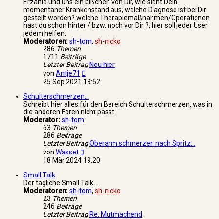
Erzähle und uns ein bißchen von Dir, wie sieht Dein
momentaner Krankenstand aus, welche Diagnose ist bei Dir
gestellt worden? welche Therapiemaßnahmen/Operationen
hast du schon hinter / bzw. noch vor Dir ?, hier soll jeder User
jedem helfen.
Moderatoren:
sh-tom
,
sh-nicko
286
Themen
1711
Beiträge
Letzter Beitrag
Neu hier
Neuester
von
Antje71
Beitrag
25 Sep 2021 13:52
Schulterschmerzen...
Schreibt hier alles für den Bereich Schulterschmerzen, was in
die anderen Foren nicht passt.
Moderator:
sh-tom
63
Themen
286
Beiträge
Letzter Beitrag
Oberarm schmerzen nach Spritz…
Neuester
von
Wasset
Beitrag
18 Mär 2024 19:20
Small Talk
Der tägliche Small Talk....
Moderatoren:
sh-tom
,
sh-nicko
23
Themen
246
Beiträge
Letzter Beitrag
Re: Mutmachend