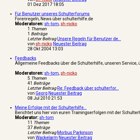
01 Dez 2017 18:05
Für Benutzer unseres Schulterforums
Forenregeln, News über schulterhilfe.de
Moderatoren:
sh-tom
,
sh-nicko
1
Themen
1
Beiträge
Letzter Beitrag
Unsere Regeln für Benutzer de…
von
sh-nicko
Neuester Beitrag
28 Okt 2004 13:03
Feedbacks
Allgemeine Feedbacks über die Schulterhilfe, unseren Service,
Moderatoren:
sh-tom
,
sh-nicko
5
Themen
41
Beiträge
Letzter Beitrag
Re: Feedback über schulterfor…
von
Georg
Neuester Beitrag
08 Jul 2010 21:53
Meine Erfolge mit der Schulterhilfe...
Berichtet uns hier von euren Trainingserfolgen mit der Schulter
Moderator:
sh-tom
11
Themen
37
Beiträge
Letzter Beitrag
Morbus Parkinson
von
Wackelarm
Neuester Beitrag