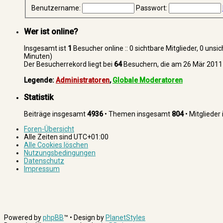
Benutzername:
Passwort:
Wer ist online?
Insgesamt ist
1
Besucher online :: 0 sichtbare Mitglieder, 0 uns
Minuten)
Der Besucherrekord liegt bei
64
Besuchern, die am 26 Mär 2011 0
Legende:
Administratoren
,
Globale Moderatoren
Statistik
Beiträge insgesamt
4936
• Themen insgesamt
804
• Mitgliede
Foren-Übersicht
Alle Zeiten sind
UTC+01:00
Alle Cookies löschen
Nutzungsbedingungen
Datenschutz
Impressum
Powered by
phpBB
™
• Design by
PlanetStyles