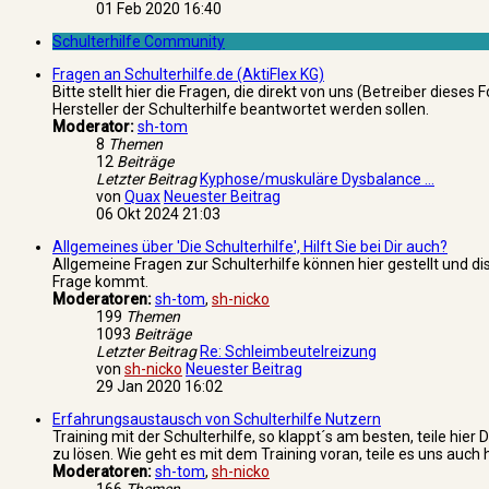
01 Feb 2020 16:40
Schulterhilfe Community
Fragen an Schulterhilfe.de (AktiFlex KG)
Bitte stellt hier die Fragen, die direkt von uns (Betreiber dieses
Hersteller der Schulterhilfe beantwortet werden sollen.
Moderator:
sh-tom
8
Themen
12
Beiträge
Letzter Beitrag
Kyphose/muskuläre Dysbalance …
von
Quax
Neuester Beitrag
06 Okt 2024 21:03
Allgemeines über 'Die Schulterhilfe', Hilft Sie bei Dir auch?
Allgemeine Fragen zur Schulterhilfe können hier gestellt und di
Frage kommt.
Moderatoren:
sh-tom
,
sh-nicko
199
Themen
1093
Beiträge
Letzter Beitrag
Re: Schleimbeutelreizung
von
sh-nicko
Neuester Beitrag
29 Jan 2020 16:02
Erfahrungsaustausch von Schulterhilfe Nutzern
Training mit der Schulterhilfe, so klappt´s am besten, teile hi
zu lösen. Wie geht es mit dem Training voran, teile es uns auch h
Moderatoren:
sh-tom
,
sh-nicko