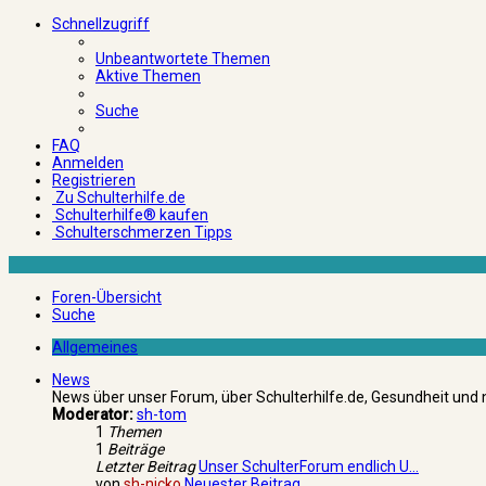
Schnellzugriff
Unbeantwortete Themen
Aktive Themen
Suche
FAQ
Anmelden
Registrieren
Zu Schulterhilfe.de
Schulterhilfe® kaufen
Schulterschmerzen Tipps
Foren-Übersicht
Suche
Allgemeines
News
News über unser Forum, über Schulterhilfe.de, Gesundheit und 
Moderator:
sh-tom
1
Themen
1
Beiträge
Letzter Beitrag
Unser SchulterForum endlich U…
von
sh-nicko
Neuester Beitrag