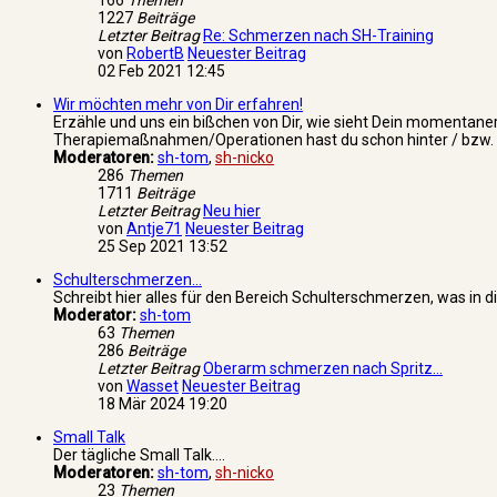
166
Themen
1227
Beiträge
Letzter Beitrag
Re: Schmerzen nach SH-Training
von
RobertB
Neuester Beitrag
02 Feb 2021 12:45
Wir möchten mehr von Dir erfahren!
Erzähle und uns ein bißchen von Dir, wie sieht Dein momentaner
Therapiemaßnahmen/Operationen hast du schon hinter / bzw. noch
Moderatoren:
sh-tom
,
sh-nicko
286
Themen
1711
Beiträge
Letzter Beitrag
Neu hier
von
Antje71
Neuester Beitrag
25 Sep 2021 13:52
Schulterschmerzen...
Schreibt hier alles für den Bereich Schulterschmerzen, was in d
Moderator:
sh-tom
63
Themen
286
Beiträge
Letzter Beitrag
Oberarm schmerzen nach Spritz…
von
Wasset
Neuester Beitrag
18 Mär 2024 19:20
Small Talk
Der tägliche Small Talk....
Moderatoren:
sh-tom
,
sh-nicko
23
Themen