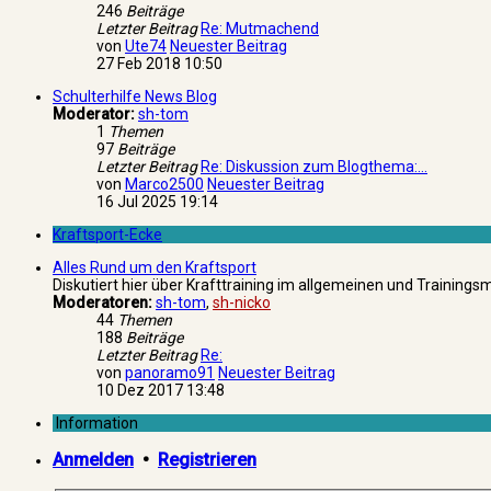
246
Beiträge
Letzter Beitrag
Re: Mutmachend
von
Ute74
Neuester Beitrag
27 Feb 2018 10:50
Schulterhilfe News Blog
Moderator:
sh-tom
1
Themen
97
Beiträge
Letzter Beitrag
Re: Diskussion zum Blogthema:…
von
Marco2500
Neuester Beitrag
16 Jul 2025 19:14
Kraftsport-Ecke
Alles Rund um den Kraftsport
Diskutiert hier über Krafttraining im allgemeinen und Training
Moderatoren:
sh-tom
,
sh-nicko
44
Themen
188
Beiträge
Letzter Beitrag
Re:
von
panoramo91
Neuester Beitrag
10 Dez 2017 13:48
Information
Anmelden
•
Registrieren