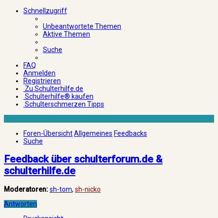
Schnellzugriff
Unbeantwortete Themen
Aktive Themen
Suche
FAQ
Anmelden
Registrieren
Zu Schulterhilfe.de
Schulterhilfe® kaufen
Schulterschmerzen Tipps
Foren-Übersicht
Allgemeines
Feedbacks
Suche
Feedback über schulterforum.de &
schulterhilfe.de
Moderatoren:
sh-tom
,
sh-nicko
Antworten