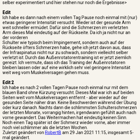
selber experimentiert und hier stehen nur noch die Ergebnisse>
Edit
Ich habe es dann nach einem vollen Tag Pause noch einmal mit (nur)
etwas geringerer Intensität versucht. Wieder ist der gesunde Arm
weit schneller ermüdet. Dafür sind die Schmerzen im verletzten
Arm dieses Mal eindeutig auf der Rückseite. Da ich ja nicht nur an
der vorderen
Schulter wie typisch beim Impingement, sondern auch auf der
Rückseite öfters Schmerzen habe, gehe ich jetzt davon aus, dass
der Infraspinatus nicht nur zu schwach, sondern vielleicht selber
verletzt ist. Durch das Außenrotatorentraining ist er jetzt ziemlich
gereizt. Ich vermute, dass ich das Training der Außenrotatoren
bleiben lassen oder auf eine wirklich sehr viel geringere Intensität
weit weg vom Muskelversagen gehen muss.
Edit 2
Ich habe es nach 2 vollen Tagen Pause noch einmal nur mit dem
blauen Band ohne Kürzung versucht. Dieses Mal war ich auf beiden
Seiten weit vom Muskelversagen entfernt - aber wieder auf der
gesunden Seite näher dran. Keine Beschwerden während der Übung
oder kurz danach. Nachts dann die schlimmsten Schulterschmerzen
der letzten Monate, vorrangig hinten, irgendwann gefühlt auch nach
vorne gewandert. Das Weitermachen hat eindeutig keinen Sinn.
Noch einen Tag später ist der Schmerz wieder vorne, aber immer
noch viel schlimmer als die letzten Wochen.
Zuletzt geändert von
RobertB
am 29 Jan 2021 11:15, insgesamt 5-
mal geändert.