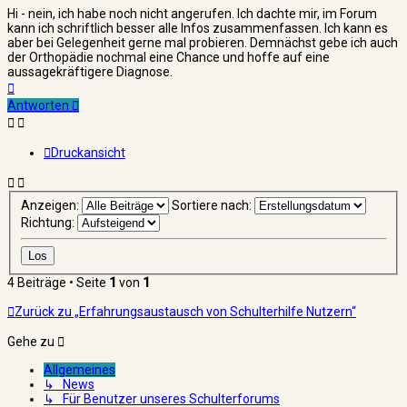
Hi - nein, ich habe noch nicht angerufen. Ich dachte mir, im Forum
kann ich schriftlich besser alle Infos zusammenfassen. Ich kann es
aber bei Gelegenheit gerne mal probieren. Demnächst gebe ich auch
der Orthopädie nochmal eine Chance und hoffe auf eine
aussagekräftigere Diagnose.
Nach
oben
Antworten
Druckansicht
Anzeigen:
Sortiere nach:
Richtung:
4 Beiträge • Seite
1
von
1
Zurück zu „Erfahrungsaustausch von Schulterhilfe Nutzern“
Gehe zu
Allgemeines
↳ News
↳ Für Benutzer unseres Schulterforums