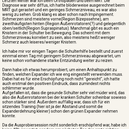
Letzten Winter war ich beim Orthopäden und beim MRT. Die
Diagnose war sehr diffus, ich hatte blöderweise ausgerechnet beim
MRT gut gerastet und ein geringes Schmerzniveau, es war also
wenig zu sehen. Grob klang es aber schon nach Impingement.
Schmerzen sind meistens vorne(Region Bizepssehne), am
zweithäufigsten hinten (Region Außenrotatoren(?) und gelegentlich
oben/seitlich(Region Supraspinatus). Manchmal gibt es auch ein
Knistern in der Schulter bei Bewegung. Das scheint mit dem
Schmerzniveau korreliert zu sein, also meistens heißt weniger
Schmerz auch leiseres/weniger Knistern.
Ich habe mir vor einigen Tagen die Schulterhilfe bestellt und zuerst
einnmal einen Tag mit geringem Schmerzniveau abgewartet, um
keine schon vorhandene starke Entzündung weiter zu reizen.
Dann habe ich etwas herumprobiert, um einen Anhaltspunkt zu
finden, welchen Expander ich wie eng eingestellt verwenden muss.
Dabei hat es für eine Erschöpfung noch nicht "gereicht", ich hatte
auch erstmal den positiven Eindruck, dass zumindest nichts
schlimmer wurde.
Aufgefallen ist, dass die gesunde Schulter sehr viel müder wird, das
also die Außenrotatoren bei der kranken Schulter scheinbar sowieso
schon stärker sind. Außerdem auffällig war, dass ich für ein
sitzendes Training (hier ist ja der Abstand und somit die
Expanderdehnung kleiner) schon den grünen Expander nehmen
konnte.
Da die Ausprobiersession nicht sonderlich erschöpfend war, habe ich