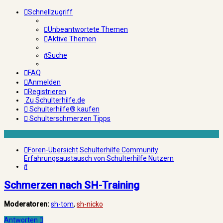
Schnellzugriff
Unbeantwortete Themen
Aktive Themen
Suche
FAQ
Anmelden
Registrieren
Zu Schulterhilfe.de
Schulterhilfe® kaufen
Schulterschmerzen Tipps
Foren-Übersicht
Schulterhilfe Community
Erfahrungsaustausch von Schulterhilfe Nutzern
Suche
Schmerzen nach SH-Training
Moderatoren:
sh-tom
,
sh-nicko
Antworten