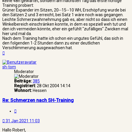
keine 48h gewartet, sondern am nächsten Tag das erste richtige
Training probiert:
Grüner Expander im Sitzen, 20--15--10 WH, Erschöpfung wurde bei
den Sätzen 2 und 3 erreicht, bei Satz 1 wäre noch was gegangen.
Leichte Schmerzwahrnehmung gab es, aber nicht so dass ich einen
Winkelbereich einschränken konnte, in dem es speziell weh tut und
den ich vermeiden könnte, eher ein gefühlt "zufälliges" Zwicken mal
hier und mal da.
Nach dem Training hatte ich schon ein ungutes Gefühl, das sich in
den folgenden 1-2 Stunden dann zu einer deutlichen
Verschlimmerung ausgewachsen hat.
Nach
oben
sh-tom
Moderator
Beiträge:
385
Registriert:
28 Okt 2004 14:14
Wohnort:
Hessen
Re: Schmerzen nach SH-Training
Zitat
31 Jan 2021 11:03
Hallo Robert,