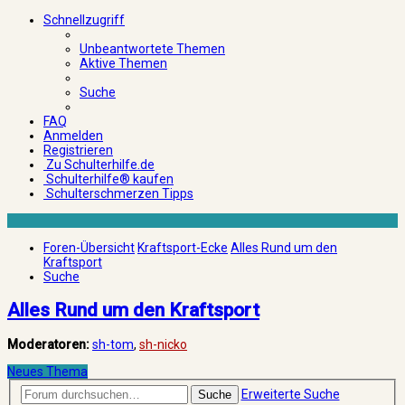
Schnellzugriff
Unbeantwortete Themen
Aktive Themen
Suche
FAQ
Anmelden
Registrieren
Zu Schulterhilfe.de
Schulterhilfe® kaufen
Schulterschmerzen Tipps
Foren-Übersicht
Kraftsport-Ecke
Alles Rund um den
Kraftsport
Suche
Alles Rund um den Kraftsport
Moderatoren:
sh-tom
,
sh-nicko
Neues Thema
Erweiterte Suche
Suche