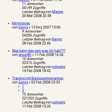
11
Antworten
56149
Zugriffe
Letzter Beitrag
von
Master
20 Mär 2008 20:38
Klimmzüge
von
Georg
»
13 Dez 2007 13:06
9
Antworten
54206
Zugriffe
Letzter Beitrag
von
Bernd
28 Feb 2008 22:46
Was kann das sein was ich hab???
von
ghost85
»
11 Feb 2008 16:36
10
Antworten
35315
Zugriffe
Letzter Beitrag
von
schneini
14 Feb 2008 18:42
Training mit Bizepssehnenanriss
von
Georg
»
02 Feb 2008 23:33
1
2
15
Antworten
221253
Zugriffe
Letzter Beitrag
von
schneini
11 Feb 2008 13:26