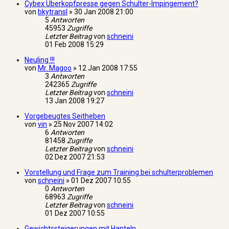
Cybex Überkopfpresse gegen Schulter-Impingement?
von
bkytransl
»
30 Jan 2008 21:00
5
Antworten
45953
Zugriffe
Letzter Beitrag
von
schneini
01 Feb 2008 15:29
Neuling !!!
von
Mr. Magoo
»
12 Jan 2008 17:55
3
Antworten
242365
Zugriffe
Letzter Beitrag
von
schneini
13 Jan 2008 19:27
Vorgebeugtes Seitheben
von
vin
»
25 Nov 2007 14:02
6
Antworten
81458
Zugriffe
Letzter Beitrag
von
schneini
02 Dez 2007 21:53
Vorstellung und Frage zum Training bei schulterproblemen
von
schneini
»
01 Dez 2007 10:55
0
Antworten
68963
Zugriffe
Letzter Beitrag
von
schneini
01 Dez 2007 10:55
Gewichtssteigerungen mit Hanteln