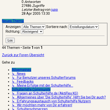
0
Antworten
27486
Zugriffe
Letzter Beitrag
von
jupp
28 Apr 2005 13:30
Neues Thema
Anzeigen:
Sortiere nach:
Richtung:
44 Themen • Seite
1
von
1
Zurück zur Foren-Übersicht
Gehe zu
Allgemeines
↳ News
↳ Für Benutzer unseres Schulterforums
↳ Feedbacks
↳ Meine Erfolge mit der Schulterhilfe...
Schulterhilfe Community
↳ Fragen an Schulterhilfe.de (AktiFlex KG)
↳ Allgemeines über 'Die Schulterhilfe', Hilft Sie bei Dir auch?
↳ Erfahrungsaustausch von Schulterhilfe Nutzern
↳ Wir möchten mehr von Dir erfahren!
↳ Schulterschmerzen...