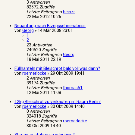
3
Antworten
82572
Zugriffe
Letzter Beitrag
von
heinzr
22 Mai 2012 10:26
Neuanfang nach Bizepssehnenabriss
von
Georg
»
14 Mär 2008 23:01
1
2
23
Antworten
240520
Zugriffe
Letzter Beitrag
von
Georg
18 Mai 2011 22:19
Füllhanteln mit Bleischrot bald voll was dann?
von
roemerlocke
»
29 Okt 2009 19:41
2
Antworten
39174
Zugriffe
Letzter Beitrag
von
thomas51
12 Mai 2011 11:08
12kg Bleischrot zu verkaufen im Raum Berlin!
von
roemerlocke
»
30 Okt 2009 14:40
0
Antworten
324018
Zugriffe
Letzter Beitrag
von
roemerlocke
30 Okt 2009 14:40
Shrugs: ausführen ja oder nein?