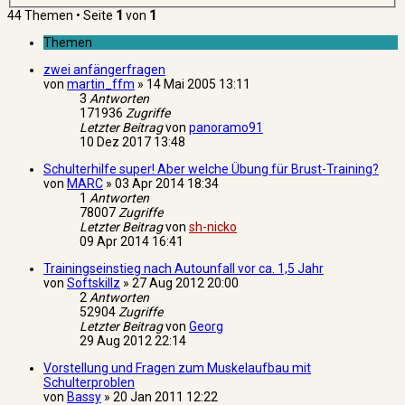
44 Themen • Seite
1
von
1
Themen
zwei anfängerfragen
von
martin_ffm
»
14 Mai 2005 13:11
3
Antworten
171936
Zugriffe
Letzter Beitrag
von
panoramo91
10 Dez 2017 13:48
Schulterhilfe super! Aber welche Übung für Brust-Training?
von
MARC
»
03 Apr 2014 18:34
1
Antworten
78007
Zugriffe
Letzter Beitrag
von
sh-nicko
09 Apr 2014 16:41
Trainingseinstieg nach Autounfall vor ca. 1,5 Jahr
von
Softskillz
»
27 Aug 2012 20:00
2
Antworten
52904
Zugriffe
Letzter Beitrag
von
Georg
29 Aug 2012 22:14
Vorstellung und Fragen zum Muskelaufbau mit
Schulterproblen
von
Bassy
»
20 Jan 2011 12:22