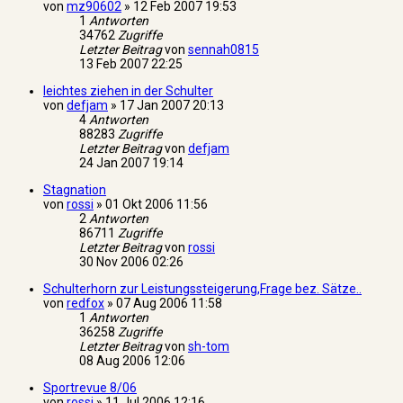
von
mz90602
»
12 Feb 2007 19:53
1
Antworten
34762
Zugriffe
Letzter Beitrag
von
sennah0815
13 Feb 2007 22:25
leichtes ziehen in der Schulter
von
defjam
»
17 Jan 2007 20:13
4
Antworten
88283
Zugriffe
Letzter Beitrag
von
defjam
24 Jan 2007 19:14
Stagnation
von
rossi
»
01 Okt 2006 11:56
2
Antworten
86711
Zugriffe
Letzter Beitrag
von
rossi
30 Nov 2006 02:26
Schulterhorn zur Leistungssteigerung,Frage bez. Sätze..
von
redfox
»
07 Aug 2006 11:58
1
Antworten
36258
Zugriffe
Letzter Beitrag
von
sh-tom
08 Aug 2006 12:06
Sportrevue 8/06
von
rossi
»
11 Jul 2006 12:16