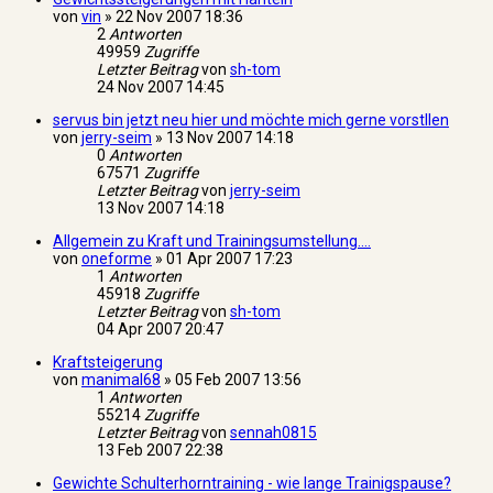
von
vin
»
22 Nov 2007 18:36
2
Antworten
49959
Zugriffe
Letzter Beitrag
von
sh-tom
24 Nov 2007 14:45
servus bin jetzt neu hier und möchte mich gerne vorstllen
von
jerry-seim
»
13 Nov 2007 14:18
0
Antworten
67571
Zugriffe
Letzter Beitrag
von
jerry-seim
13 Nov 2007 14:18
Allgemein zu Kraft und Trainingsumstellung....
von
oneforme
»
01 Apr 2007 17:23
1
Antworten
45918
Zugriffe
Letzter Beitrag
von
sh-tom
04 Apr 2007 20:47
Kraftsteigerung
von
manimal68
»
05 Feb 2007 13:56
1
Antworten
55214
Zugriffe
Letzter Beitrag
von
sennah0815
13 Feb 2007 22:38
Gewichte Schulterhorntraining - wie lange Trainigspause?