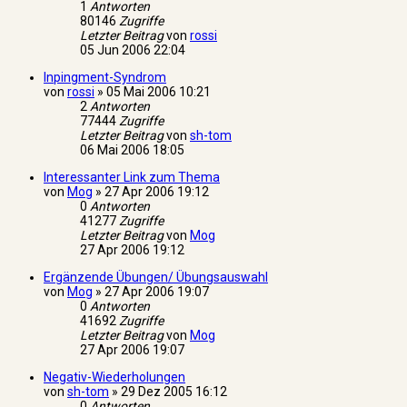
1
Antworten
80146
Zugriffe
Letzter Beitrag
von
rossi
05 Jun 2006 22:04
Inpingment-Syndrom
von
rossi
»
05 Mai 2006 10:21
2
Antworten
77444
Zugriffe
Letzter Beitrag
von
sh-tom
06 Mai 2006 18:05
Interessanter Link zum Thema
von
Mog
»
27 Apr 2006 19:12
0
Antworten
41277
Zugriffe
Letzter Beitrag
von
Mog
27 Apr 2006 19:12
Ergänzende Übungen/ Übungsauswahl
von
Mog
»
27 Apr 2006 19:07
0
Antworten
41692
Zugriffe
Letzter Beitrag
von
Mog
27 Apr 2006 19:07
Negativ-Wiederholungen
von
sh-tom
»
29 Dez 2005 16:12
0
Antworten