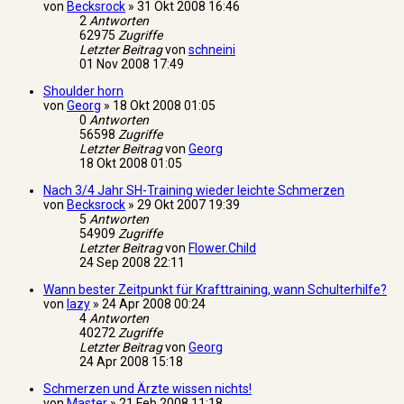
von
Becksrock
»
31 Okt 2008 16:46
2
Antworten
62975
Zugriffe
Letzter Beitrag
von
schneini
01 Nov 2008 17:49
Shoulder horn
von
Georg
»
18 Okt 2008 01:05
0
Antworten
56598
Zugriffe
Letzter Beitrag
von
Georg
18 Okt 2008 01:05
Nach 3/4 Jahr SH-Training wieder leichte Schmerzen
von
Becksrock
»
29 Okt 2007 19:39
5
Antworten
54909
Zugriffe
Letzter Beitrag
von
Flower.Child
24 Sep 2008 22:11
Wann bester Zeitpunkt für Krafttraining, wann Schulterhilfe?
von
lazy
»
24 Apr 2008 00:24
4
Antworten
40272
Zugriffe
Letzter Beitrag
von
Georg
24 Apr 2008 15:18
Schmerzen und Ärzte wissen nichts!
von
Master
»
21 Feb 2008 11:18